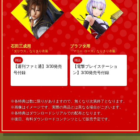
石田三成用
プラフタ用
「ダリウス」なりきり衣装
「マリー･ローズ」なりきり衣装
雑誌
雑誌
【週刊ファミ通】3/30発売
【電撃プレイステーショ
号付録
ン】3/30発売号付録
※各特典は数に限りがありますので、無くなり次第終了となります。
※画像はイメージです、実際の商品とは異なる場合がございます。
※各特典はダウンロードシリアルでの配布となります。
※後日、有料ダウンロードコンテンツとして販売予定です。