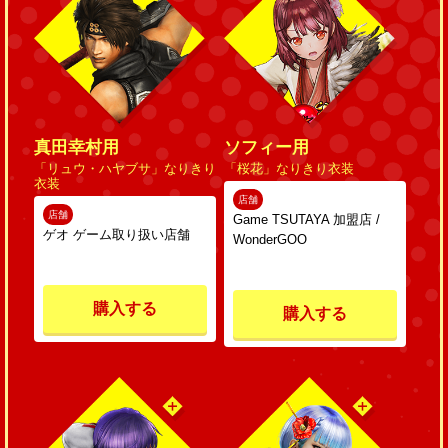
真田幸村用
ソフィー用
「リュウ・ハヤブサ」なりきり
「桜花」なりきり衣装
衣装
店舗
店舗
Game TSUTAYA 加盟店 /
ゲオ ゲーム取り扱い店舗
WonderGOO
購入する
購入する