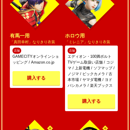
有馬一用
ホロウ用
「真田幸村」なりきり衣装
「ミレニア」なりきり衣装
店舗
店舗
GAMECITYオンラインショ
エディオン・100満ボルト
ッピング / Amazon.co.jp
TVゲーム取扱い店舗 / コジ
マ / 上新電機 / ソフマップ /
ノジマ / ビックカメラ / 古
購入する
本市場 / ヤマダ電機 / ヨド
バシカメラ / 楽天ブックス
購入する