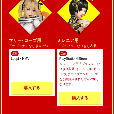
マリー･ローズ用
ミレニア用
「オプーナ」なりきり衣装
「プラフタ」なりきり衣装
店舗
店舗
Loppi・HMV
PlayStation®Store
※“ミレニア用「プラフタ」な
りきり衣装”は、2017年3月29
日(水)までにダウンロード版
を予約購入された方が対象と
なります。
購入する
購入する