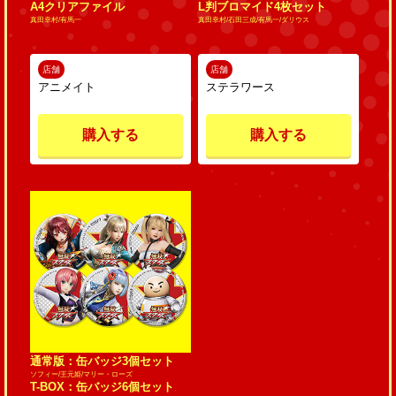
A4クリアファイル
L判ブロマイド4枚セット
真田幸村/有馬一
真田幸村/石田三成/有馬一/ダリウス
店舗
店舗
アニメイト
ステラワース
購入する
購入する
通常版：缶バッジ3個セット
ソフィー/王元姫/マリー・ローズ
T-BOX：缶バッジ6個セット