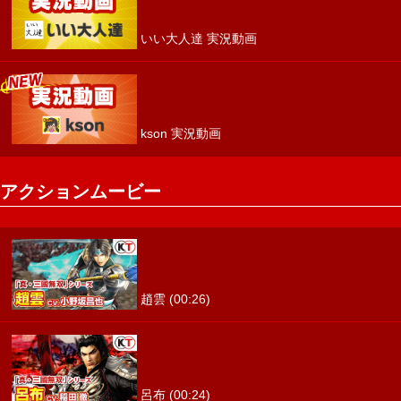
いい大人達 実況動画
kson 実況動画
アクションムービー
趙雲 (00:26)
呂布 (00:24)