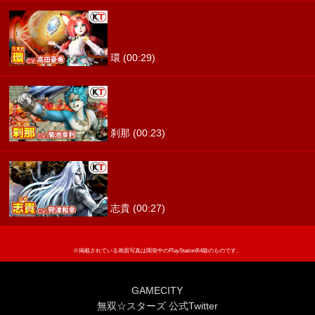
環 (00:29)
刹那 (00:23)
志貴 (00:27)
※掲載されている画面写真は開発中のPlayStation®4版のものです。
GAMECITY
無双☆スターズ 公式Twitter