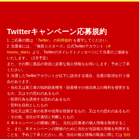
Twitterキャンペーン応募規約
1. ご応募の際は
「Twitter」 の利用規約
を遵守してください。
2. 当選者には、『無双☆スターズ』公式Twitterアカウント（
＠
musou_stars
）より、Twitterのダイレクトメッセージにて当選のご連絡を
いたします。（2月予定）
また、その際に賞品の発送に必要な個人情報をお伺いします。予めご了承
ください。
3. 当選したTwitterアカウントが以下に該当する場合、当選の取消を行う場
合があります。
・当社又は第三者の知的財産権等・財産権その他法律上の権利を侵害する
もの、又はその恐れのあるもの
・犯罪行為を誘発する恐れのあるもの
・営利を目的としたもの
・当社又は第三者の名誉や信用を毀損するもの、又はその恐れのあるもの
・その他、当社が不適切と判断したもの
4. 本キャンペーンの開催に際し、当社は応募者の個人情報を取得するこ
と、また、本キャンペーンの開催のために当社が当該個人情報を利用する
ことを、予めご了承ください。尚、当社の個人情報の取扱に関しては
当社