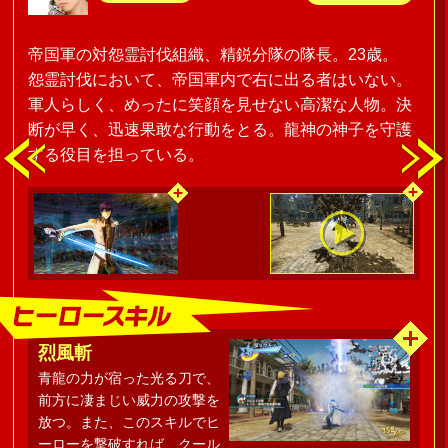
帝国軍の対怨霊討伐組織、精鋭分隊の隊長。23歳。
怨霊討伐において、帝国軍内で右に出る者はいない。
軍人らしく、めったに笑顔を見せない高潔な人物。決
断が早く、迅速果敢な行動をとる。龍神の神子を守護
する役目を担っている。
烈風斬
青龍の力が宿った光る刀で、
前方に凄まじい威力の攻撃を
放つ。また、このスキルでヒ
ーローを撃破すれば、クール