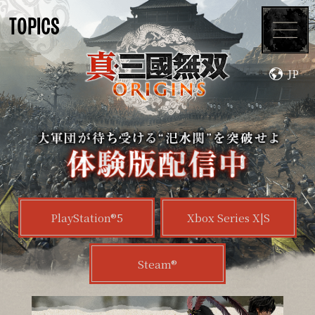
TOPICS
JP
TOP
ABOUT
CHARACTERS
SYSTEM
MOVIES
TOPICS
PlayStation®5
Xbox Series X|S
PRODUCTS
UPDATE
Steam®
DLC