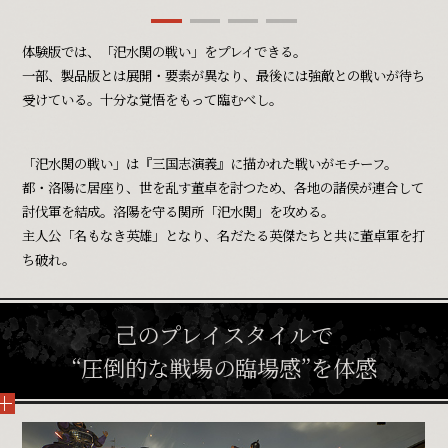
体験版では、「汜水関の戦い」をプレイできる。
一部、製品版とは展開・要素が異なり、最後には強敵との戦いが待ち
受けている。十分な覚悟をもって臨むべし。
「汜水関の戦い」は『三国志演義』に描かれた戦いがモチーフ。
都・洛陽に居座り、世を乱す董卓を討つため、各地の諸侯が連合して
討伐軍を結成。洛陽を守る関所「汜水関」を攻める。
主人公「名もなき英雄」となり、名だたる英傑たちと共に董卓軍を打
ち破れ。
己のプレイスタイルで
“圧倒的な戦場の臨場感”を体感