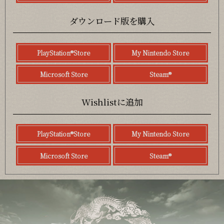
ダウンロード版を購入
PlayStation®Store
My Nintendo Store
Microsoft Store
Steam®
Wishlistに追加
PlayStation®Store
My Nintendo Store
Microsoft Store
Steam®