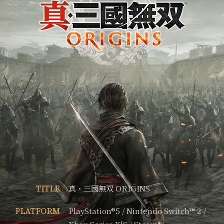
TITLE
真・三國無双 ORIGINS
PLATFORM
PlayStation®5 / Nintendo Switch™ 2 /
Xbox Series X|S / Steam®