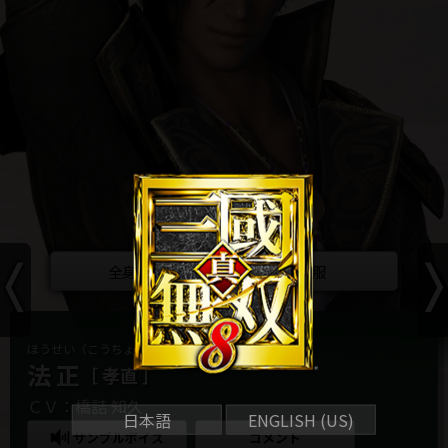
全身画像
平服
ほうせい（こうちょく）
法 正
［ 孝直 ］
ＣＶ：橋詰 知久
日本語
ENGLISH (US)
サンプルボイス
コメント