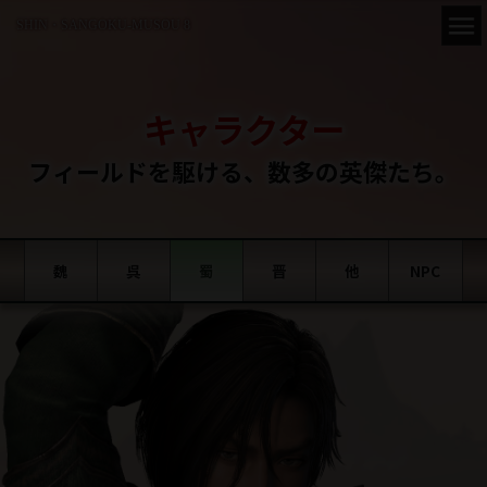
SHIN・SANGOKU-MUSOU 8
キャラクター
フィールドを駆ける、
数多の英傑たち。
魏
呉
蜀
晋
他
NPC