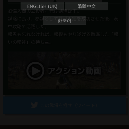
ENGLISH (UK)
繁體中文
劉備入蜀の立役者。元は劉璋配下。
謀略に長け、参謀として益州平定を成功させた後、漢
한국어
中攻略で活躍した。
報恩も忘れなければ、報復もやり遂げる徹底した「報
いの精神」の持ち主。
この武将を推す（ツイート）