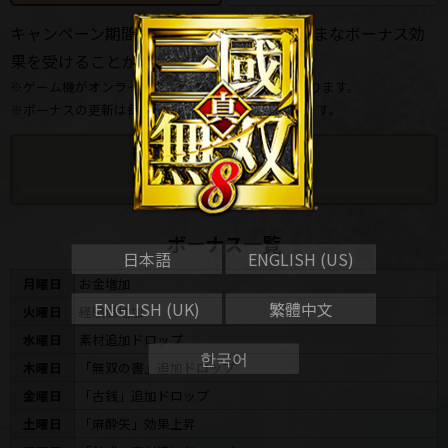
キャンペーン期間中、曜日に応じてさまざまなボーナス効
果を受けることができます。
※ゲーム機がオンラインに接続されている必要があります。
※ボーナスの更新は毎日午前9：00ごろに実施されます。
現在のボーナス
ボーナス一覧
日本語
ENGLISH (US)
月曜日
お金増加
ENGLISH (UK)
繁體中文
火曜日
経験値増加
水曜日
素材追加ドロップ
한국어
木曜日
「無双の書」追加ドロップ
金曜日
「古銭」追加ドロップ
土曜日
「麻酔矢」効果上昇