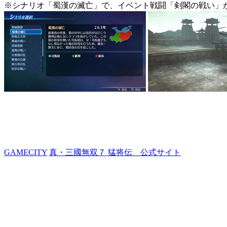
※シナリオ「蜀漢の滅亡」で、イベント戦闘「剣閣の戦い」
GAMECITY
真・三國無双７ 猛将伝 公式サイト