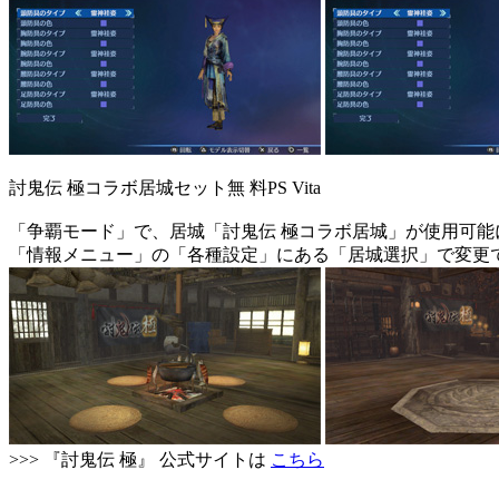
討鬼伝 極コラボ居城セット
無 料
PS Vita
「争覇モード」で、居城「討鬼伝 極コラボ居城」が使用可能
「情報メニュー」の「各種設定」にある「居城選択」で変更
>>> 『討鬼伝 極』 公式サイトは
こちら