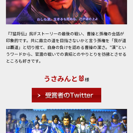
『7猛将伝』呉IFストーリーの最後の戦い、曹操と孫権の会話が
印象的です。共に鼎立の道を目指さないかと言う孫権を「我が道
は覇道」と切り捨て、自身の負けを認める曹操の潔さ。"漢"とい
うワードから、官渡の戦いでの袁紹とのやりとりを彷彿とさせる
ところも好きです。
うさみんと🐰
様