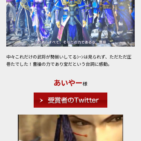
中々これだけの武将が勢揃いしてるｼｰﾝは見られず、ただただ圧
巻たでした！曹操の力であり宝だという台詞に感動。
あいやー
様