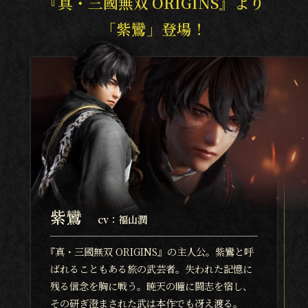
『真・三國無双 ORIGINS』より
「紫鸞」登場！
紫鸞
cv：福山潤
『
真・三國無双 ORIGINS』の主人公。紫鸞と呼
ばれることもある旅の武芸者。失われた記憶に
残る信念を胸に戦う。暁天の瞳に闘志を宿し、
その研ぎ澄まされた武は本作でも冴え渡る。