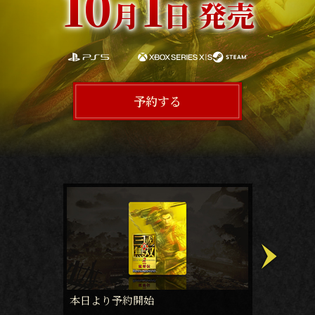
10
1
予約する
月
日 発売
予約する
ゲーム紹
本日より予約開始