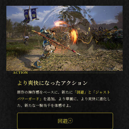
ACTION
より爽快になったアクション
原作の操作感をベースに、新たに
「回避」と「ジャスト
パワーガード」
を追加。より華麗に、より爽快に進化し
た、新たな一騎当千を体感せよ。
回避