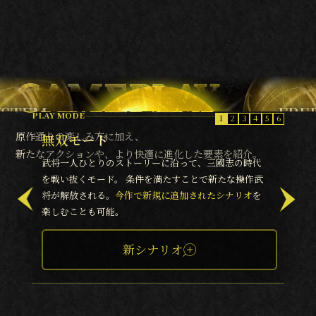
CAMP
CHALLE
YSTEM
FRE
PLAY MODE
1
2
3
4
5
6
原作通りの楽しみ方に加え、
無双モード
MUSOU
新たなアクションや、より快適に進化した要素を紹介。
武将一人ひとりのストーリーに沿って、三國志の時代
を戦い抜くモード。 条件を満たすことで新たな操作武
新機能の「武器合成」
将が解放される。
今作で新規に追加されたシナリオ
「ノーマル設定」「クラシ
を
楽しむことも可能。
ック設定」
新シナリオ