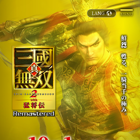
LANG
TOP
ABOUT
鮮烈に甦る、一騎当千の極み。
GAMEPLAY
CHARACTERS
PRODUCTS
MOVIES
Follow Us