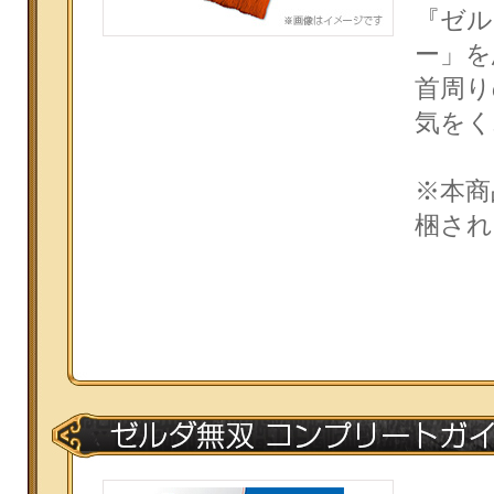
『ゼル
ー」を
首周り
気をく
※本商
梱され