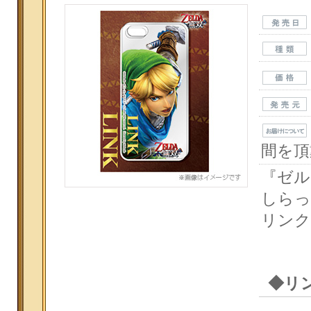
間を頂
『ゼル
しらっ
リンク
◆リ