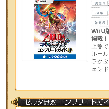
Wii
掲載！
上巻で
ルール
ラクタ
ェンド