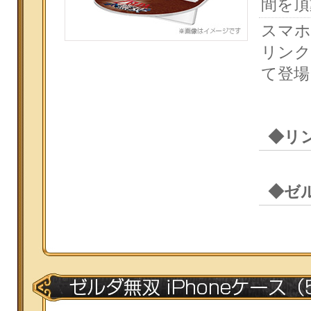
間を頂
スマホ
リンク
て登場
◆リ
◆ゼ