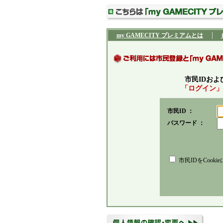
my GAMECITY プレミアムとは
市民IDお
「ログイン」
市民ID ：
パスワード ：
市民IDをCooki