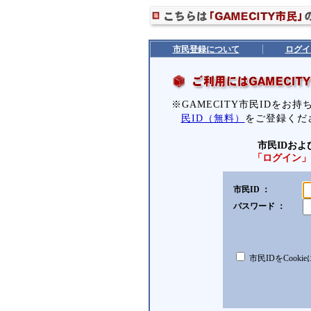
市民登録について
ログイ
※GAMECITY市民IDをお
民ID（無料）
をご登録くだ
市民IDお
「ログイン」
市民ID ：
パスワード ：
市民IDをCooki