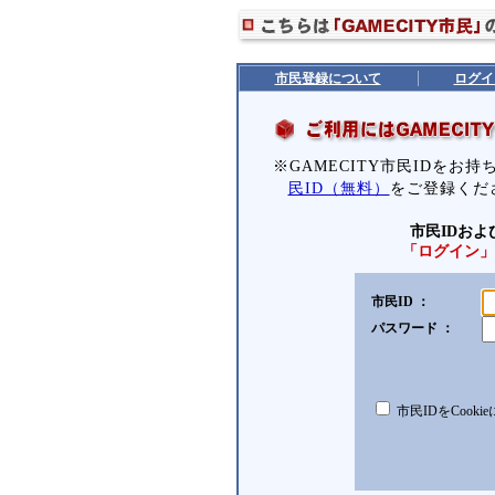
市民登録について
ログイ
※GAMECITY市民IDをお
民ID（無料）
をご登録くだ
市民IDお
「ログイン」
市民ID ：
パスワード ：
市民IDをCooki