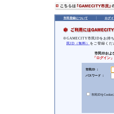
市民登録について
ログイ
※GAMECITY市民IDをお
民ID（無料）
をご登録くだ
市民IDお
「ログイン」
市民ID ：
パスワード ：
市民IDをCooki