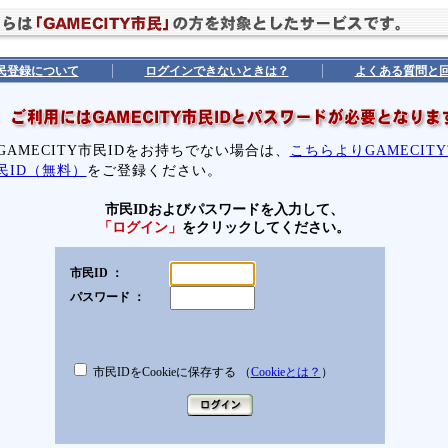
民登録について
ログインできないときは？
よくある質問と
GAMECITY市民IDをお持ちでない場合は、
こちらよりGAMECIT
民ID（無料）
をご登録ください。
市民IDおよびパスワードを入力して、
「ログイン」
をクリックしてください。
市民ID ：
パスワード ：
市民IDをCookieに保存する （
Cookieとは？
）