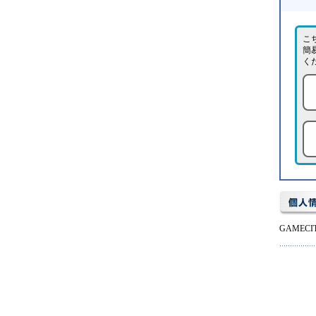
こ
簡
く
GAME