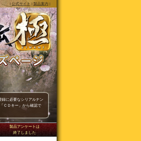
公式サイト
製品案内
|
|
|
登録に必要なシリアルナン
の「ＣＤキー」から確認で
製品アンケートは
終了しました