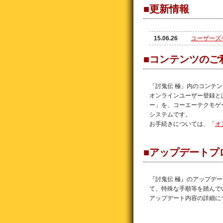
■更新情報
15.06.26
ユーザーズ
■コンテンツのご
「討鬼伝 極」内のコンテ
オンラインユーザー登録と
ー」を、コーエーテクモゲ
システムです。
お手続きについては、「
オ
■アップデートプ
『討鬼伝 極』のアップデ
て、特殊な手順等を踏んで
アップデート内容の詳細に