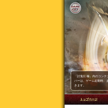
「討鬼伝 極」内のコンテ
バーは、ゲーム起動時、ま
きます。
トップページ