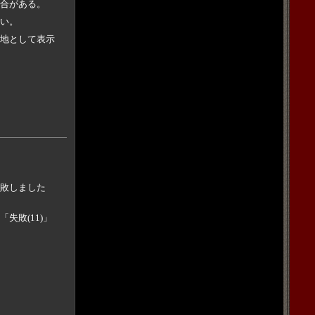
合がある。
い。
地として表示
敗しました
敗(11)」