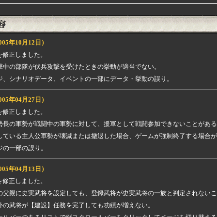
005年10月12日）
を修正しました。
撃中の部隊が伏兵攻撃を受けたときの挙動が適当でない。
ジ、シナリオデータ、イベントの一部にデータ・挙動の誤り。
005年04月27日）
を修正しました。
勢長の軍勢が戦闘中の軍勢に対して、援軍として戦闘参加できないことがある
している主人公軍勢が壊滅または撤退した場合、ゲームが強制終了する場合が
ジの一部の誤り。
005年04月13日）
を修正しました。
の父親に史実武将を設定しても、登録武将が史実武将の一族と判定されないこ
外の武将が【建設】任務を完了しても功績が増えない。