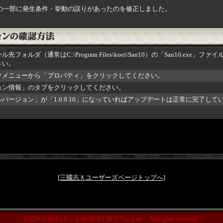
の一部に発生条件・挙動の誤りがあったのを修正しました。
先フォルダ（通常はC:\Program Files\koei\San10）の「San10.exe」フ
さい。
クメニューから「プロパティ」をクリックしてください。
ョン情報」のタブをクリックしてください。
バージョン」が「1.0.9.10」になっていればアップデートは正常に完了して
[三國志Ｘユーザーズページトップへ]
(C)2004 KOEI Co., Ltd./KOEI NET Co., Ltd. All rights reserved.