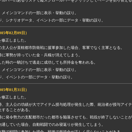
ールバーのあるリストで縦スクロールバーをクリックしてページを切り替える
、メインコマンドの一部に表示・挙動の誤り。
ジ、シナリオデータ、イベントの一部にデータ・挙動の誤り。
005年02月09日）
を修正しました。
の主人公が直轄都市防衛戦に援軍参加した場合、客軍でなく主軍となる。
時に軍勢が持っていた金・兵糧が消えてしまう。
した時の一騎討ちで逃走に成功しても所持金を奪われる。
、メインコマンドの一部に表示・挙動の誤り。
ジ、イベントの一部にデータ・挙動の誤り。
005年01月31日）
を修正しました。
時、主人公の功績が大でアイテム授与処理が発生した際、統治者が授与アイテ
止することがある。
時に発令勢力の支配都市だった都市を陥落させても、戦役が終了しないことが
内通していた場合、自動戦闘でのみ寝返りが発生してしまう。
在野で戦闘に参加した場合、戦後で所持金が正しく戻らないことがある。