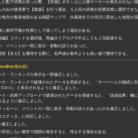
した配下武将が戻った際、【宮城】ボタン上に人物マーカーが表示されない場
人のみの放浪軍で【旗揚】を行う場合、５人目の武将が従軍武将に選択できな
の地方の毒泉地形がある戦闘マップで、台風発生で小河川に変化した地形が湿
後に都市守備が任務として残ってしまう場合がある。
再編】コマンドを選択後、再編ダイアログで中止しても１日経過する。
ジ、イベントの一部に表示・挙動の誤りがあった。
特技【名士】を獲得する際に、名声値が条件よりも低い値で獲得できる。
004年08月05日）
ーク・ランキングの表示を一部修正しました。
ーク・ランキングで破壊されたデータを登録すると、「サーバーとの接続に失
R：31011)」と表示されるように修正しました。
ーク・武将アップロードで破壊されたデータを登録すると、「送信結果」欄に「失
れるように修正しました。
メッセージ、イベントの一部に表示・挙動の誤りがあったのを修正しました。
オエディタ」に対応しました。
を修正しました。
の所在しない都市で戦闘が発生すると、停止する場合がある。