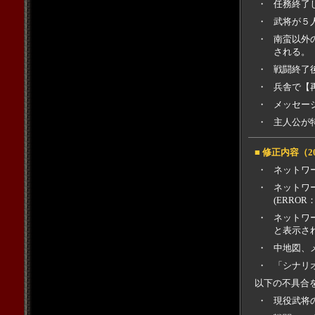
・
任務終了
・
武将が５
・
南蛮以外
される。
・
戦闘終了
・
兵舎で【
・
メッセー
・
主人公が
■ 修正内容（2
・
ネットワ
・
ネットワ
(ERRO
・
ネットワ
と表示さ
・
中地図、
・
「シナリ
以下の不具合
・
現役武将