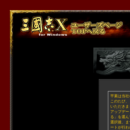
平素は当社
このたび、
いただきま
アップデー
る」を選ん
選択後、ま
ートが行わ