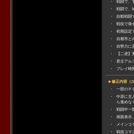
・
戦闘で、
・
戦闘で、
・
自動戦闘
・
戦役で発
・
初期設定
・
自都市と
・
自勢力に
・
【二虎】
・
君主アル
・
プレイ時
■ 修正内容（2
・
一部のＰ
・
中原に主
ら進めな
・
戦闘中一
・
画面表示
・
メインコ
・
戦役コマ