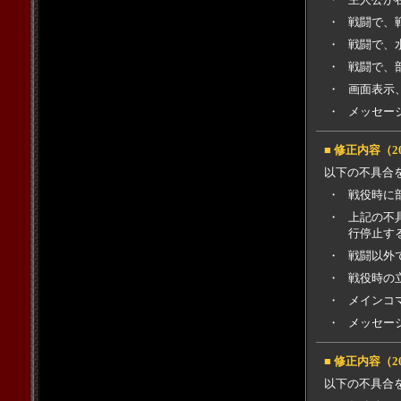
・
戦闘で、
・
戦闘で、
・
戦闘で、
・
画面表示
・
メッセー
■ 修正内容（2
以下の不具合
・
戦役時に
・
上記の不
行停止す
・
戦闘以外
・
戦役時の
・
メインコ
・
メッセー
■ 修正内容（2
以下の不具合