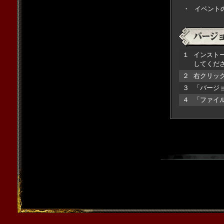
・
イベント
１
インストール
してくだ
２
右クリッ
３
「バージ
４
「ファイル