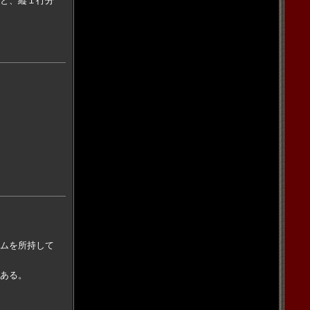
と、縦１行分
ムを所持して
ある。