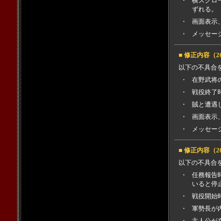
・
横スクロ
ずれる。
・
画面表示
・
メッセー
■ 修正内容（2
以下の不具合
・
在野武将
・
戦役終了
・
賊と遭遇
・
画面表示
・
メッセー
■ 修正内容（2
以下の不具合
・
任務報告
いると停
・
戦役開始
・
軍勢長が
・
主人公が