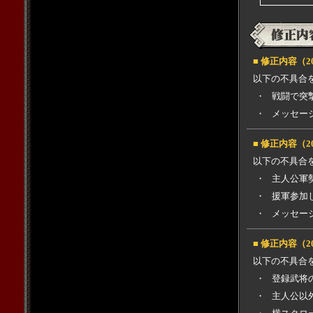
■ 修正内容（2
以下の不具合
・
戦闘で突
・
メッセー
■ 修正内容（2
以下の不具合
・
主人公軍
・
援軍参加
・
メッセー
■ 修正内容（2
以下の不具合
・
登録武将
・
主人公以