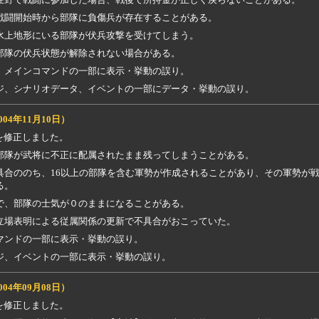
戦闘開始時から部隊に負傷兵が存在することがある。
水上地形にいる部隊が伏兵攻撃を受けてしまう。
部隊の伏兵状態が解除されない場合がある。
、メインコマンドの一部に表示・挙動の誤り。
ジ、シナリオデータ、イベントの一部にデータ・挙動の誤り。
004年11月10日）
を修正しました。
部隊が武将に不正に配属されたまま残ってしまうことがある。
具合ののち、16以上の部隊を含む軍勢が作成されることがあり、その軍勢が
る。
で、部隊の士気が０のままになることがある。
立場表明による従属関係の更新で不具合がおこっていた。
マンドの一部に表示・挙動の誤り。
ジ、イベントの一部に表示・挙動の誤り。
004年09月08日）
を修正しました。