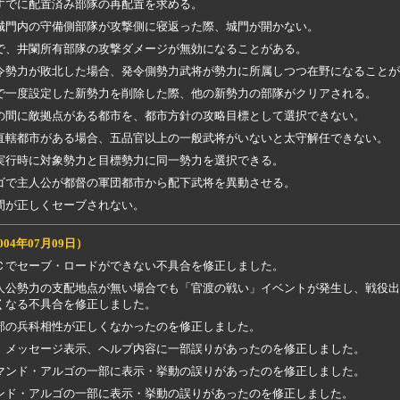
すでに配置済み部隊の再配置を求める。
城門内の守備側部隊が攻撃側に寝返った際、城門が開かない。
で、井闌所有部隊の攻撃ダメージが無効になることがある。
令勢力が敗北した場合、発令側勢力武将が勢力に所属しつつ在野になることが
で一度設定した新勢力を削除した際、他の新勢力の部隊がクリアされる。
の間に敵拠点がある都市を、都市方針の攻略目標として選択できない。
直轄都市がある場合、五品官以上の一般武将がいないと太守解任できない。
実行時に対象勢力と目標勢力に同一勢力を選択できる。
ゴで主人公が都督の軍団都市から配下武将を異動させる。
間が正しくセーブされない。
004年07月09日）
Ｃでセーブ・ロードができない不具合を修正しました。
人公勢力の支配地点が無い場合でも「官渡の戦い」イベントが発生し、戦役出
くなる不具合を修正しました。
部の兵科相性が正しくなかったのを修正しました。
、メッセージ表示、ヘルプ内容に一部誤りがあったのを修正しました。
マンド・アルゴの一部に表示・挙動の誤りがあったのを修正しました。
ンド・アルゴの一部に表示・挙動の誤りがあったのを修正しました。