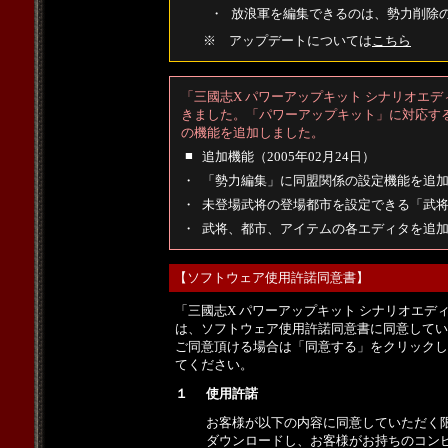
・
放浪軍を編集できるのは、勢力削除
※ アップデートについては
こちら
「三國志X パワーアップキット シナリオエデ
きました。「パワーアップキット」に対応す
の機能を追加しました。
■
追加機能（2005年02月24日）
・
「勢力編集」に同盟関係の設定機能を追
・
未登場武将の登場都市を設定できる「武
・
武将、都市、アイテムの各エディタを追
【ソフトウェア使用許諾同意書】
「三國志X パワーアップキット シナリオエ
は、ソフトウェア使用許諾同意書に同意してい
ご同意頂ける場合は「同意する」をクリックし
てください。
１
使用許諾
お客様が以下の内容に同意していただく
ダウンロードし、お客様がお持ちのコン