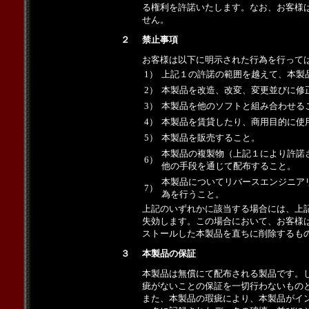
る権利を許諾いたします。なお、お客様
せん。
２
禁止事項
お客様は以下に明示された行為を行って
1）
上記１の許諾の範囲を越えて、本製
2）
本製品を改造、改変、変更並びに修
3）
本製品を他のソフトと組み合わせる
4）
本製品を賃貸したり、商用目的に使
5）
本製品を販売すること。
本製品の複製物（上記１により許諾
6）
他の手段を通じて配布すること。
本製品についてリバースエンジニア
7）
為を行うこと。
上記のいずれかに該当する場合には、上
失効します。この場合において、お客様
ストールした本製品を直ちに削除するも
３
本製品の保証
本製品は無償にて配布される製品です。
疵がないことの保証を一切行わないもの
また、本製品の瑕疵により、本製品がイ