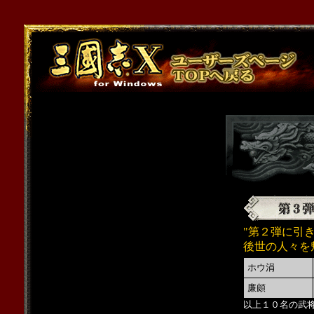
"第２弾に引
後世の人々を
ホウ涓
廉頗
以上１０名の武