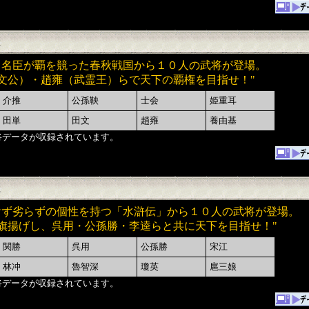
・名臣が覇を競った春秋戦国から１０人の武将が登場。
文公）・趙雍（武霊王）らで天下の覇権を目指せ！
"
介推
公孫鞅
士会
姫重耳
田単
田文
趙雍
養由基
将データが収録されています。
けず劣らずの個性を持つ「水滸伝」から１０人の武将が登場。
旗揚げし、呉用・公孫勝・李逵らと共に天下を目指せ！"
関勝
呉用
公孫勝
宋江
林冲
魯智深
瓊英
扈三娘
将データが収録されています。