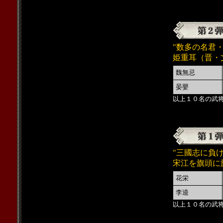
"
数多の名君
姫重耳（晋・
魏無忌
晏嬰
以上１０名の武
"三國志に負
宋江を旗頭に
花栄
李逵
以上１０名の武