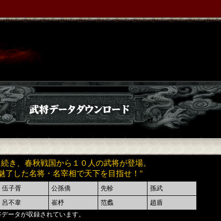
き続き、春秋戦国から１０人の武将が登場。
魅了した名将・名宰相で天下を目指せ！
"
伍子胥
公孫僑
先軫
孫武
呂不韋
崔杼
范蠡
趙盾
将データが収録されています。