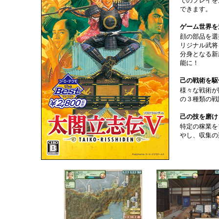
でのプレイを
できます。
ゲーム世界を
顔の部品を選
リジナル武将
分身となる新
能に！
己の戦術を駆
様々な戦術が
の３種類の戦
己の技を磨け
特定の稼業を
やし、収集の