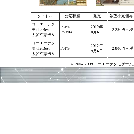
タイトル
対応機種
発売
希望小売価格
コーエーテク
2012年
PSP®
モ the Best
2,286円＋税
PS Vita
9月6日
太閤立志伝Ｖ
コーエーテク
2012年
モ the Best
PSP®
2,800円＋税
9月6日
太閤立志伝Ｖ
© 2004-2009 コーエーテクモゲームス All 