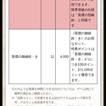
得できます。
限界突破の仕様
は「英傑の招喚
鈴」と同様で
す。
《英傑の御縁
鈴・き》のお得
なセット。
特典ポイントは
「英傑の御縁
英傑の御縁鈴・き
11
4,000
鈴・き」1つに
つき100ポイン
ト、計1,100ポ
イント獲得でき
ます。
※どのような英傑を仲間にできるのかについては、ゲーム内にて
確率の表記をご確認ください。
※「信長コイン」で交換できる上記のアイテムはすべて取引不
可・アカウント内共有不可です。