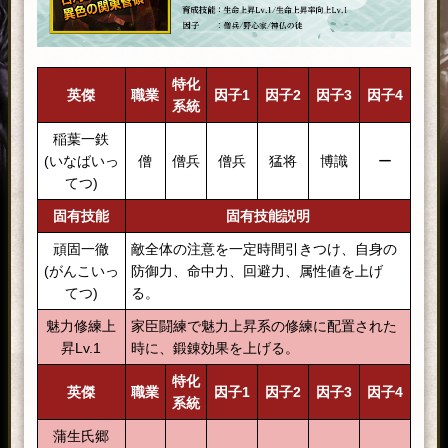
特化
英傑
職業
因子1
因子2
因子3
因子4
系統
稲葉一鉄
(いなばいっ
僧
僧兵
僧兵
猛将
博識
ー
てつ)
固有技能
固有技能説明
頑固一徹
敵全体の注意を一定時間引きつけ、自身の
(がんこいっ
防御力、命中力、回避力、属性値を上げ
てつ)
る。
魅力修練上
家臣闘練で魅力上昇系の修練に配置された
昇Lv.1
時に、鍛錬効果を上げる。
特化
英傑
職業
因子1
因子2
因子3
因子4
系統
蒲生氏郷