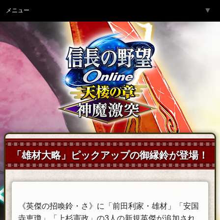
▼
メニュー
トップページ
▼
ゲーム紹介
▼
サービス
▼
開発チームより
▼
サポート
▼
コミュニティ
▼
ネットカフェ
「雄材大略」ピックアップの御縁鈴が登場！
《英傑の招喚鈴・さ》に「前田利家・雄材」「安国
寺恵瓊」「上杉憲政」の3人の新規英傑が追加され