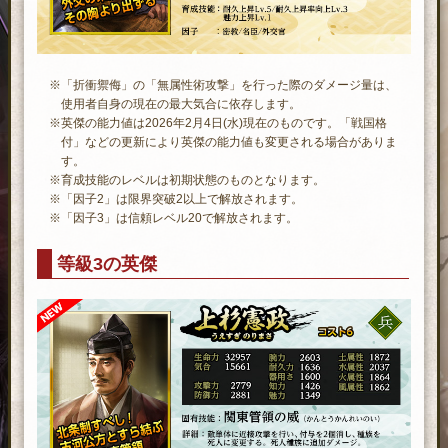
※「折衝禦侮」の「無属性術攻撃」を行った際のダメージ量は、
使用者自身の現在の最大気合に依存します。
※英傑の能力値は2026年2月4日(水)現在のものです。「戦国格
付」などの更新により英傑の能力値も変更される場合がありま
す。
※育成技能のレベルは初期状態のものとなります。
※「因子2」は限界突破2以上で解放されます。
※「因子3」は信頼レベル20で解放されます。
等級3の英傑