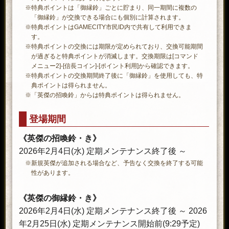
※特典ポイントは「御縁鈴」ごとに貯まり、同一期間に複数の
「御縁鈴」が交換できる場合にも個別に計算されます。
※特典ポイントはGAMECITY市民ID内で共有して利用できま
す。
※特典ポイントの交換には期限が定められており、交換可能期間
が過ぎると特典ポイントが消滅します。交換期限は[コマンド
メニュー2]-[信長コイン]-[ポイント利用]から確認できます。
※特典ポイントの交換期間終了後に「御縁鈴」を使用しても、特
典ポイントは得られません。
※「英傑の招喚鈴」からは特典ポイントは得られません。
登場期間
《英傑の招喚鈴・き》
2026年2月4日(水) 定期メンテナンス終了後 ～
※新規英傑が追加される場合など、予告なく交換を終了する可能
性があります。
《英傑の御縁鈴・き》
2026年2月4日(水) 定期メンテナンス終了後 ～ 2026
年2月25日(水) 定期メンテナンス開始前(9:29予定)