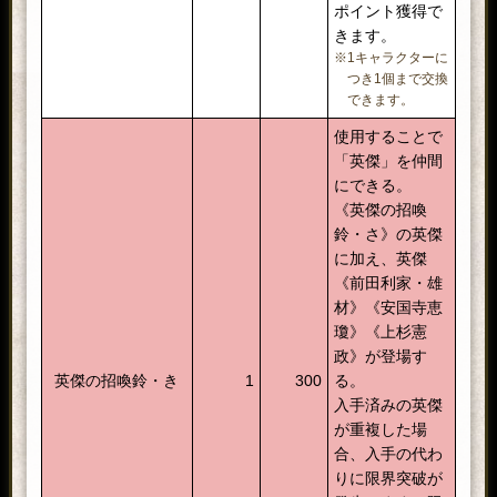
ポイント獲得で
きます。
※1キャラクターに
つき1個まで交換
できます。
使用することで
「英傑」を仲間
にできる。
《英傑の招喚
鈴・さ》の英傑
に加え、英傑
《前田利家・雄
材》《安国寺恵
瓊》《上杉憲
政》が登場す
英傑の招喚鈴・き
1
300
る。
入手済みの英傑
が重複した場
合、入手の代わ
りに限界突破が