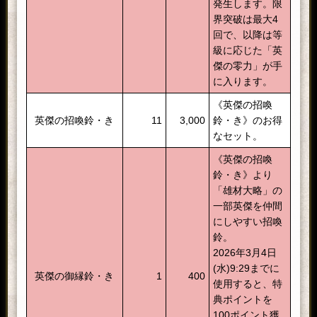
発生します。限
界突破は最大4
回で、以降は等
級に応じた「英
傑の零力」が手
に入ります。
《英傑の招喚
英傑の招喚鈴・き
11
3,000
鈴・き》のお得
なセット。
《英傑の招喚
鈴・き》より
「雄材大略」の
一部英傑を仲間
にしやすい招喚
鈴。
2026年3月4日
(水)9:29までに
英傑の御縁鈴・き
1
400
使用すると、特
典ポイントを
100ポイント獲