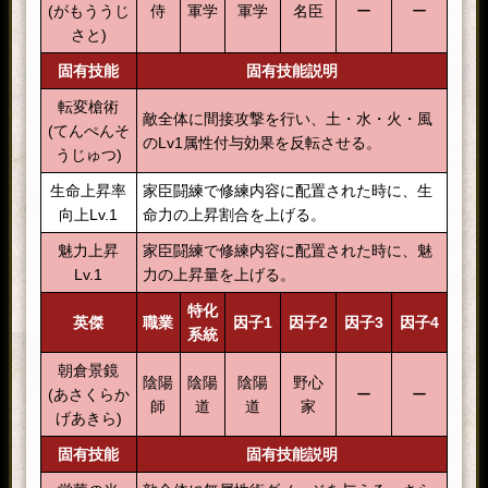
(がもううじ
侍
軍学
軍学
名臣
ー
ー
さと)
固有技能
固有技能説明
転変槍術
敵全体に間接攻撃を行い、土・水・火・風
(てんぺんそ
のLv1属性付与効果を反転させる。
うじゅつ)
生命上昇率
家臣闘練で修練内容に配置された時に、生
向上Lv.1
命力の上昇割合を上げる。
魅力上昇
家臣闘練で修練内容に配置された時に、魅
Lv.1
力の上昇量を上げる。
特化
英傑
職業
因子1
因子2
因子3
因子4
系統
朝倉景鏡
陰陽
陰陽
陰陽
野心
(あさくらか
ー
ー
師
道
道
家
げあきら)
固有技能
固有技能説明