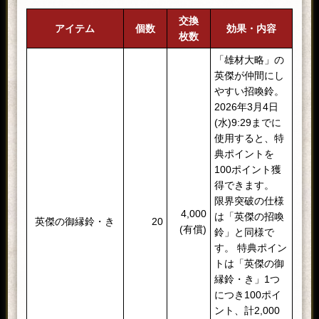
交換
アイテム
個数
効果・内容
枚数
「雄材大略」の
英傑が仲間にし
やすい招喚鈴。
2026年3月4日
(水)9:29までに
使用すると、特
典ポイントを
100ポイント獲
得できます。
限界突破の仕様
4,000
は「英傑の招喚
英傑の御縁鈴・き
20
(有償)
鈴」と同様で
す。 特典ポイン
トは「英傑の御
縁鈴・き」1つ
につき100ポイ
ント、計2,000