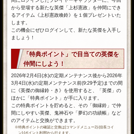
間にログインしたプレイヤーキャラクターに、今回
から登場する新たな英傑「上杉憲政」を仲間にでき
るアイテム《上杉憲政喚鈴》を１個プレゼントいた
します。
この機会にぜひログインして、新たな英傑を入手し
ましょう！
「特典ポイント」で目当ての英傑を
仲間にしよう！
2026年2月4日(水)の定期メンテナンス後から2026年
3月4日(水)の定期メンテナンス前(9:29予定)までの間
に《英傑の御縁鈴・き》を使用すると、「英傑」の
ほかに「特典ポイント」が手に入ります。
この特典ポイントを貯めると、その「御縁鈴」で仲
間にしやすい英傑、鬼神石や「夢幻の功績帳」など
のアイテムと交換ができます。
※特典ポイントの確認と交換は[コマンドメニュー2]-[信長コイ
ン]-[ポイント利用]から行えます。