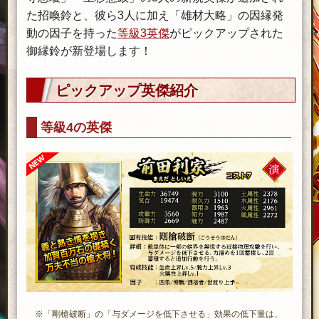
た招喚鈴と、彼ら3人に加え「雄材大略」の因縁発
動の因子を持った
等級3英傑
がピックアップされた
御縁鈴が新登場します！
ピックアップ英傑紹介
等級4の英傑
※「剛槍破断」の「与ダメージを低下させる」効果の低下量は、