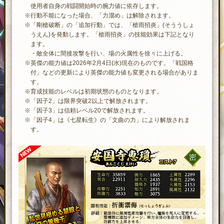
使用者自身の戦闘開始時の腕力値に依存します。
※行動不能になった場合、「力溜め」は解除されます。
※「剛槍破断」の「追加行動」では、「槍雨招炎」(そううしょ
うえん)を発動します。「槍雨招炎」の技能効果は下記となり
ます。
・敵全体に間接攻撃を行い、場の火属性を徐々に上げる。
※英傑の能力値は2026年2月4日(水)現在のものです。「戦国格
付」などの更新により英傑の能力値も変更される場合がありま
す。
※育成技能のレベルは初期状態のものとなります。
※「因子2」は限界突破2以上で解放されます。
※「因子3」は信頼レベル20で解放されます。
※「因子4」は《七星転生》の「文曲の力」により解放されま
す。