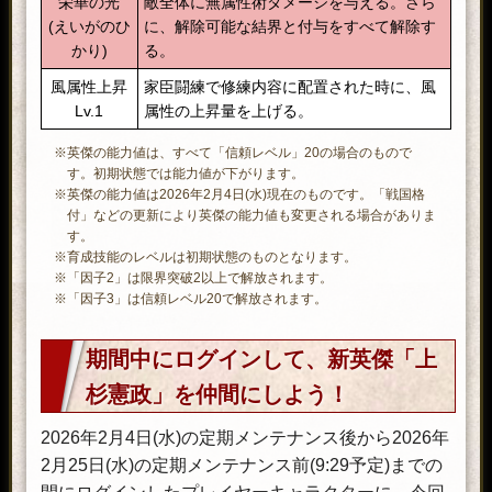
栄華の光
敵全体に無属性術ダメージを与える。さら
(えいがのひ
に、解除可能な結界と付与をすべて解除す
かり)
る。
風属性上昇
家臣闘練で修練内容に配置された時に、風
Lv.1
属性の上昇量を上げる。
※英傑の能力値は、すべて「信頼レベル」20の場合のもので
す。初期状態では能力値が下がります。
※英傑の能力値は2026年2月4日(水)現在のものです。「戦国格
付」などの更新により英傑の能力値も変更される場合がありま
す。
※育成技能のレベルは初期状態のものとなります。
※「因子2」は限界突破2以上で解放されます。
※「因子3」は信頼レベル20で解放されます。
期間中にログインして、新英傑「上
杉憲政」を仲間にしよう！
2026年2月4日(水)の定期メンテナンス後から2026年
2月25日(水)の定期メンテナンス前(9:29予定)までの