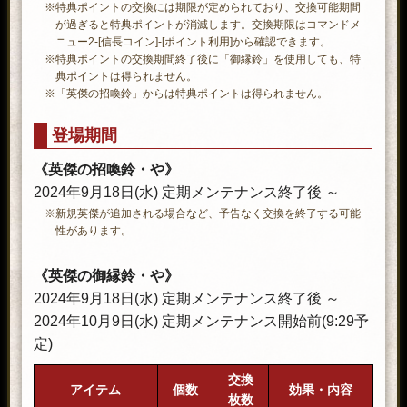
※特典ポイントの交換には期限が定められており、交換可能期間
が過ぎると特典ポイントが消滅します。交換期限はコマンドメ
ニュー2-[信長コイン]-[ポイント利用]から確認できます。
※特典ポイントの交換期間終了後に「御縁鈴」を使用しても、特
典ポイントは得られません。
※「英傑の招喚鈴」からは特典ポイントは得られません。
登場期間
《英傑の招喚鈴・や》
2024年9月18日(水) 定期メンテナンス終了後 ～
※新規英傑が追加される場合など、予告なく交換を終了する可能
性があります。
《英傑の御縁鈴・や》
2024年9月18日(水) 定期メンテナンス終了後 ～
2024年10月9日(水) 定期メンテナンス開始前(9:29予
定)
交換
アイテム
個数
効果・内容
枚数