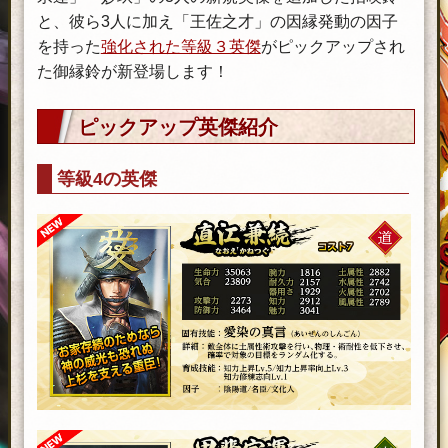
と、彼ら3人に加え「王佐之才」の因縁発動の因子
を持った
強化された等級３英傑
がピックアップされ
た御縁鈴が新登場します！
ピックアップ英傑紹介
等級4の英傑