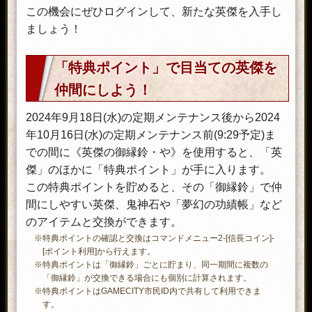
この機会にぜひログインして、新たな英傑を入手し
ましょう！
「特典ポイント」で目当ての英傑を
仲間にしよう！
2024年9月18日(水)の定期メンテナンス後から2024
年10月16日(水)の定期メンテナンス前(9:29予定)ま
での間に《英傑の御縁鈴・や》を使用すると、「英
傑」のほかに「特典ポイント」が手に入ります。
この特典ポイントを貯めると、その「御縁鈴」で仲
間にしやすい英傑、鬼神石や「夢幻の功績帳」など
のアイテムと交換ができます。
※特典ポイントの確認と交換はコマンドメニュー2-[信長コイン]-
[ポイント利用]から行えます。
※特典ポイントは「御縁鈴」ごとに貯まり、同一期間に複数の
「御縁鈴」が交換できる場合にも個別に計算されます。
※特典ポイントはGAMECITY市民ID内で共有して利用できま
す。