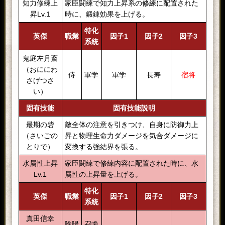
知力修練上
家臣闘練で知力上昇系の修練に配置された
昇Lv.1
時に、鍛錬効果を上げる。
特化
英傑
職業
因子1
因子2
因子3
系統
鬼庭左月斎
（おににわ
侍
軍学
軍学
長寿
宿将
さげつさ
い）
固有技能
固有技能説明
最期の砦
敵全体の注意を引きつけ、自身に防御力上
（さいごの
昇と物理生命力ダメージを気合ダメージに
とりで）
変換する強結界を張る。
水属性上昇
家臣闘練で修練内容に配置された時に、水
Lv.1
属性の上昇量を上げる。
特化
英傑
職業
因子1
因子2
因子3
系統
真田信幸
陰陽
召喚