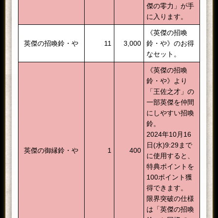
傑の零力」が手
に入ります。
《英傑の招喚
英傑の招喚鈴・や
11
3,000
鈴・や》のお得
なセット。
《英傑の招喚
鈴・や》より
「王佐之才」の
一部英傑を仲間
にしやすい招喚
鈴。
2024年10月16
日(水)9:29まで
英傑の御縁鈴・や
1
400
に使用すると、
特典ポイントを
100ポイント獲
得できます。
限界突破の仕様
は「英傑の招喚