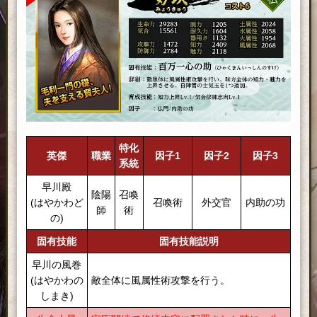
特化
英傑
職業
因子1
因子2
因子3
系統
早川殿
陰陽
召喚
(はやかわど
召喚術
外交官
内助の功
師
術
の)
固有技能
固有技能説明
早川の風巻
(はやかわの
敵全体に風属性術攻撃を行う。
しまき)