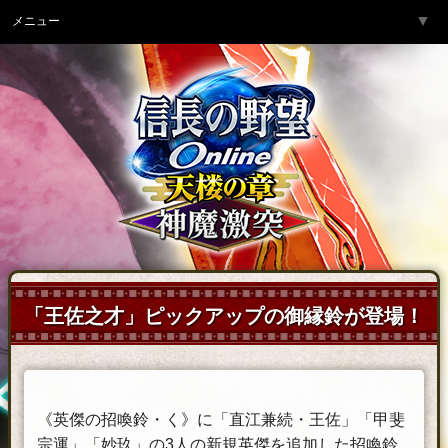
▼
メニュー
トップページ
▼
ゲーム紹介
▼
サービス
▼
開発チームより
▼
サポート
▼
コミュニティ
▼
ネットカフェ
「王佐之才」ピックアップの御縁鈴が登場！
《英傑の招喚鈴・く》に「直江兼続・王佐」「甲斐
宗運」「妙玖」の3人の新規英傑を追加した招喚鈴