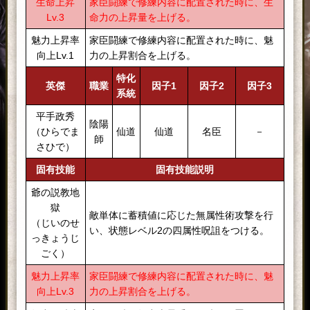
生命上昇
家臣闘練で修練内容に配置された時に、生
Lv.3
命力の上昇量を上げる。
魅力上昇率
家臣闘練で修練内容に配置された時に、魅
向上Lv.1
力の上昇割合を上げる。
特化
英傑
職業
因子1
因子2
因子3
系統
平手政秀
陰陽
（ひらでま
仙道
仙道
名臣
－
師
さひで）
固有技能
固有技能説明
爺の説教地
獄
敵単体に蓄積値に応じた無属性術攻撃を行
（じいのせ
い、状態レベル2の四属性呪詛をつける。
っきょうじ
ごく）
魅力上昇率
家臣闘練で修練内容に配置された時に、魅
向上Lv.3
力の上昇割合を上げる。