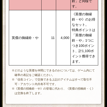
鈴」と同様で
す。
《英傑の御縁
鈴・や》のお得
なセット。
特典ポイントは
「英傑の御縁
英傑の御縁鈴・や
11
4,000
鈴・や」1つに
つき100ポイン
ト、計1,100ポ
イント獲得でき
ます。
※どのような英傑を仲間にできるのかについては、ゲーム内にて
確率の表記をご確認ください。
※「信長コイン」で交換できる上記のアイテムはすべて取引不
可・アカウント内共有不可です。
※《英傑の招喚鈴・や》の登場に代わり、《英傑の招喚鈴・く》
は交換を終了します。