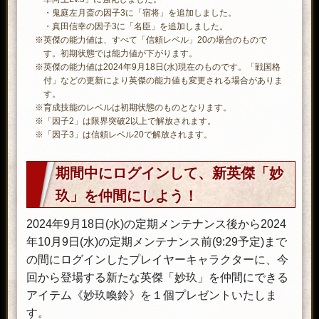
・鬼庭左月斎の因子3に「宿将」を追加しました。
・真田信幸の因子3に「名臣」を追加しました。
※英傑の能力値は、すべて「信頼レベル」20の場合のもので
す。初期状態では能力値が下がります。
※英傑の能力値は2024年9月18日(水)現在のものです。「戦国格
付」などの更新により英傑の能力値も変更される場合がありま
す。
※育成技能のレベルは初期状態のものとなります。
※「因子2」は限界突破2以上で解放されます。
※「因子3」は信頼レベル20で解放されます。
期間中にログインして、新英傑「妙
玖」を仲間にしよう！
2024年9月18日(水)の定期メンテナンス後から2024
年10月9日(水)の定期メンテナンス前(9:29予定)まで
の間にログインしたプレイヤーキャラクターに、今
回から登場する新たな英傑「妙玖」を仲間にできる
アイテム《妙玖喚鈴》を１個プレゼントいたしま
す。