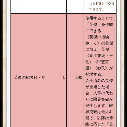
つき1個まで交換
できます。
使用することで
「英傑」を仲間
にできる。
《英傑の招喚
鈴・く》の英傑
に加え、英傑
《直江兼続・王
佐》《甲斐宗
運》《妙玖》が
登場する。
英傑の招喚鈴・や
1
300
入手済みの英傑
が重複した場
合、入手の代わ
りに限界突破が
発生します。限
界突破は最大4
回で、以降は等
級に応じた「英