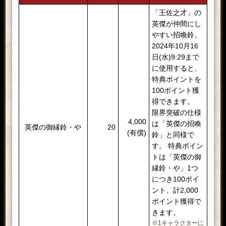
「王佐之才」の
英傑が仲間にし
やすい招喚鈴。
2024年10月16
日(水)9:29まで
に使用すると、
特典ポイントを
100ポイント獲
得できます。
限界突破の仕様
4,000
は「英傑の招喚
英傑の御縁鈴・や
20
(有償)
鈴」と同様で
す。 特典ポイン
トは「英傑の御
縁鈴・や」1つ
につき100ポイ
ント、計2,000
ポイント獲得で
きます。
※1キャラクターに