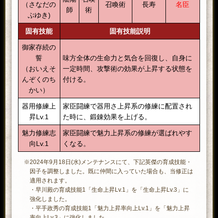
（さなだの
召喚術
長寿
名臣
師
術
ぶゆき)
固有技能
固有技能説明
御家存続の
誓
味方全体の生命力と気合を回復し、自身に
（おいえそ
一定時間、攻撃術の効果が上昇する状態を
んぞくのち
付ける。
かい）
器用修練上
家臣闘練で器用さ上昇系の修練に配置され
昇Lv.1
た時に、鍛錬効果を上げる。
魅力修練志
家臣闘練で魅力上昇系の修練が選ばれやす
向Lv.1
くなる。
※2024年9月18日(水)メンテナンスにて、下記英傑の育成技能・
因子を調整しました。既に仲間に入っていた場合も、当修正は
適用されます。
・早川殿の育成技能1「生命上昇Lv.1」を「生命上昇Lv.3」に
強化しました。
・平手政秀の育成技能1「魅力上昇率向上Lv.1」を「魅力上昇
率向上Lv.3」に強化しました。