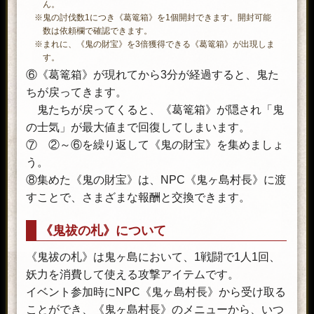
ん。
※鬼の討伐数1につき《葛篭箱》を1個開封できます。開封可能
数は依頼欄で確認できます。
※まれに、《鬼の財宝》を3倍獲得できる《葛篭箱》が出現しま
す。
⑥《葛篭箱》が現れてから3分が経過すると、鬼た
ちが戻ってきます。
鬼たちが戻ってくると、《葛篭箱》が隠され「鬼
の士気」が最大値まで回復してしまいます。
⑦ ②～⑥を繰り返して《鬼の財宝》を集めましょ
う。
⑧集めた《鬼の財宝》は、NPC《鬼ヶ島村長》に渡
すことで、さまざまな報酬と交換できます。
《鬼祓の札》について
《鬼祓の札》は鬼ヶ島において、1戦闘で1人1回、
妖力を消費して使える攻撃アイテムです。
イベント参加時にNPC《鬼ヶ島村長》から受け取る
ことができ、《鬼ヶ島村長》のメニューから、いつ