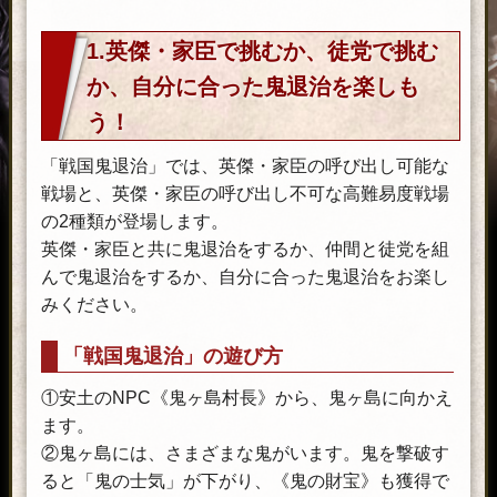
1.英傑・家臣で挑むか、徒党で挑む
か、自分に合った鬼退治を楽しも
う！
「戦国鬼退治」では、英傑・家臣の呼び出し可能な
戦場と、英傑・家臣の呼び出し不可な高難易度戦場
の2種類が登場します。
英傑・家臣と共に鬼退治をするか、仲間と徒党を組
んで鬼退治をするか、自分に合った鬼退治をお楽し
みください。
「戦国鬼退治」の遊び方
①安土のNPC《鬼ヶ島村長》から、鬼ヶ島に向かえ
ます。
②鬼ヶ島には、さまざまな鬼がいます。鬼を撃破す
ると「鬼の士気」が下がり、《鬼の財宝》も獲得で