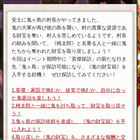
安土に鬼ヶ島の村長がやってきました。
鬼の大軍が再び彼の島を襲い、村の貴重な資源であ
る財宝を奪い、村人を苦しめているようです。村長
の頼みを聞いて、《桃太郎》と名乗る人と一緒に鬼
たちから奪われた財宝を取り戻しましょう！
今回はイベント期間中に「英傑探訪」の新たな行き
先「鬼ヶ島」が探訪可能になり、《鬼の財宝箱》を
入手する好機！ ぜひ探訪してみてください！
1.英傑・家臣で挑むか、徒党で挑むか、自分に合っ
た鬼退治を楽しもう！
2.桃太郎と一緒に鬼を討ち取って、財宝を取り戻そ
う！
3.鬼ヶ島の探訪依頼を達成し、《鬼の財宝箱》を手
に入れよう！
4.取り戻した《鬼の財宝》を、さまざまな報酬と交