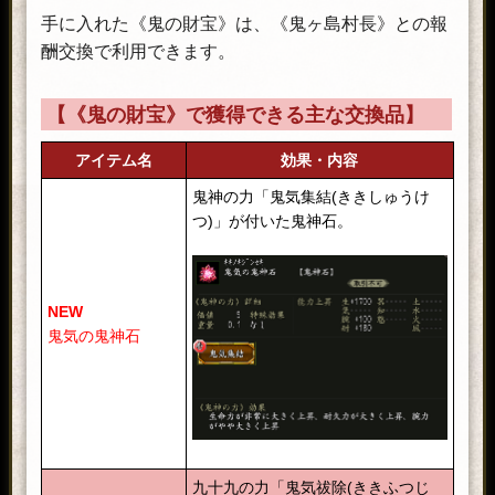
手に入れた《鬼の財宝》は、《鬼ヶ島村長》との報
酬交換で利用できます。
【《鬼の財宝》で獲得できる主な交換品】
アイテム名
効果・内容
鬼神の力「鬼気集結(ききしゅうけ
つ)」が付いた鬼神石。
NEW
鬼気の鬼神石
九十九の力「鬼気祓除(ききふつじ