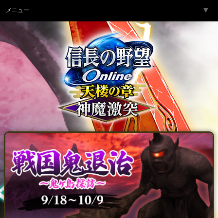
▼
メニュー
トップページ
▼
ゲーム紹介
▼
サービス
▼
開発チームより
▼
サポート
▼
コミュニティ
▼
ネットカフェ