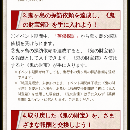
3.鬼ヶ島の探訪依頼を達成し、《鬼
の財宝箱》を手に入れよう！
①イベント期間中、
「英傑探訪」
から鬼ヶ島の探訪
依頼を受けられます。
②鬼ヶ島の探訪依頼を達成すると、《鬼の財宝箱》
を報酬として入手できます。《鬼の財宝箱》を使用
すると《鬼の財宝》が手に入ります。
※イベント期間が終了しても、進行中の鬼ヶ島の探訪依頼を達成
できます。
※「戦国鬼退治」未参加のまま、イベント期間終了後に《鬼の財
宝箱》を使用した場合、あるいは報酬交換期間終了後に《鬼の
財宝箱》を使用した場合は、《鬼の財宝》は手に入らず《英傑
見聞》2ポイントに代わります。ご注意ください。
4.取り戻した《鬼の財宝》を、さま
ざまな報酬と交換しよう！