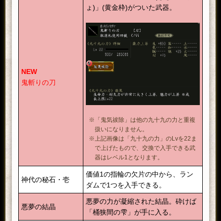
ょ)」(黄金枠)がついた武器。
NEW
鬼斬りの刀
※「鬼気祓除」は他の九十九の力と重複
扱いになりません。
※上記画像は「九十九の力」のLvを22ま
で上げたもので、交換で入手できる武
器はレベル1となります。
価値1の指輪の欠片の中から、ラン
神代の秘石・壱
ダムで1つを入手できる。
悪夢の力が凝縮された結晶。砕けば
悪夢の結晶
「桶狭間の雫」が手に入る。