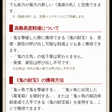
でも妖力が最大の新しい《鬼祓の札》と交換できま
す。
※《鬼祓の札》は、定期メンテナンスにて消滅します。
高難易度戦場について
・鬼を撃破した際に獲得できる《鬼の財宝》を、英
傑・家臣の呼び出し可能な戦場よりも多く獲得でき
ます。
・「鬼の士気」の低下量は変わりません。
・英傑、家臣は呼び出し不可です。
※お供はいずれの鬼ヶ島でも呼び出し不可です。
《鬼の財宝》の獲得方法
「鬼ヶ島で鬼を撃破する」、「鬼ヶ島に出現した
《葛篭箱》を開封する」、または「鬼ヶ島の探訪依
頼達成で入手できる《鬼の財宝箱》を使用する」こ
とで獲得できます。