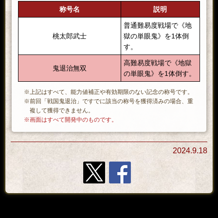
称号名
説明
普通難易度戦場で《地
桃太郎武士
獄の単眼鬼》を1体倒
す。
高難易度戦場で《地獄
鬼退治無双
の単眼鬼》を1体倒す。
※上記はすべて、能力値補正や有効期限のない記念の称号です。
※前回「戦国鬼退治」ですでに該当の称号を獲得済みの場合、重
複して獲得できません。
※画面はすべて開発中のものです。
2024.9.18