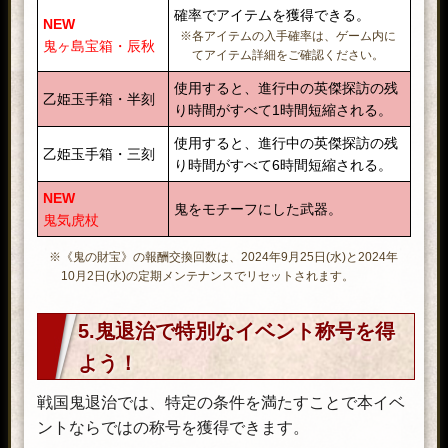
確率でアイテムを獲得できる。
NEW
※各アイテムの入手確率は、ゲーム内に
鬼ヶ島宝箱・辰秋
てアイテム詳細をご確認ください。
使用すると、進行中の英傑探訪の残
乙姫玉手箱・半刻
り時間がすべて1時間短縮される。
使用すると、進行中の英傑探訪の残
乙姫玉手箱・三刻
り時間がすべて6時間短縮される。
NEW
鬼をモチーフにした武器。
鬼気虎杖
※《鬼の財宝》の報酬交換回数は、2024年9月25日(水)と2024年
10月2日(水)の定期メンテナンスでリセットされます。
5.鬼退治で特別なイベント称号を得
よう！
戦国鬼退治では、特定の条件を満たすことで本イベ
ントならではの称号を獲得できます。