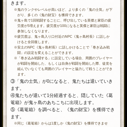
きます。
※鬼のランクやレベルが高いほど、より多くの「鬼の士気」が下
がり、多くの《鬼の財宝》を獲得できます。
※鬼ヶ島で1回戦闘するごとに、呼び出している英傑と家臣の疲
労度が5増えます。疲労度が100になると英傑と家臣は戦闘に
参加しなくなります。
※疲労度は、鬼ヶ島入り口付近のNPC《鬼ヶ島村長》に話しか
けると全回復します。
※安土のNPC《鬼ヶ島村長》に話しかけることで「巻き込み戦
闘」の設定を変えることができます。
※「巻き込み戦闘する」に設定している場合、周囲のプレイヤー
が戦闘を開始した、もしくは自身が戦闘を開始した際、徒党を
組んでいなくても周囲のプレイヤーと協力して戦うことができ
ます。
③「鬼の士気」が0になると、鬼たちは退いていき
ます。
④鬼たちが退いて1分経過すると、隠していた《葛
篭箱》が鬼ヶ島のあちこちに出現します。
⑤《葛篭箱》を調べると、《鬼の財宝》を獲得でき
ます。
※同じ《葛篭箱》からは1度しか《鬼の財宝》を獲得できませ