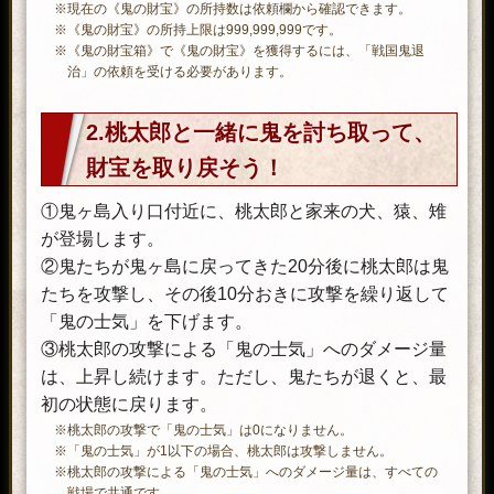
※現在の《鬼の財宝》の所持数は依頼欄から確認できます。
※《鬼の財宝》の所持上限は999,999,999です。
※《鬼の財宝箱》で《鬼の財宝》を獲得するには、「戦国鬼退
治」の依頼を受ける必要があります。
2.桃太郎と一緒に鬼を討ち取って、
財宝を取り戻そう！
①鬼ヶ島入り口付近に、桃太郎と家来の犬、猿、雉
が登場します。
②鬼たちが鬼ヶ島に戻ってきた20分後に桃太郎は鬼
たちを攻撃し、その後10分おきに攻撃を繰り返して
「鬼の士気」を下げます。
③桃太郎の攻撃による「鬼の士気」へのダメージ量
は、上昇し続けます。ただし、鬼たちが退くと、最
初の状態に戻ります。
※桃太郎の攻撃で「鬼の士気」は0になりません。
※「鬼の士気」が1以下の場合、桃太郎は攻撃しません。
※桃太郎の攻撃による「鬼の士気」へのダメージ量は、すべての
戦場で共通です。