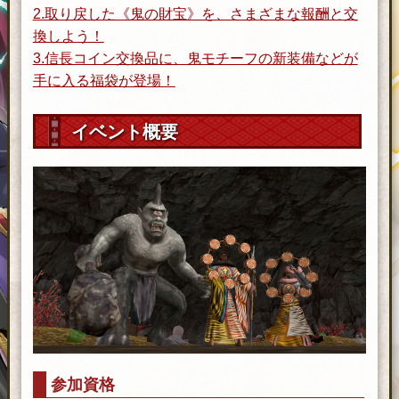
2.取り戻した《鬼の財宝》を、さまざまな報酬と交
換しよう！
3.信長コイン交換品に、鬼モチーフの新装備などが
手に入る福袋が登場！
イベント概要
参加資格