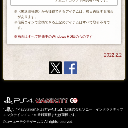
テムはアカウント内共有不可です。
※《鬼退治福袋》から獲得できるアイテムは、後日再販する場合
があります。
※信長コインで交換できる上記のアイテムはすべて取引不可で
す。
※画面はすべて開発中のWindows HD版のものです
2022.2.2
“
”、“PlayStation”および“
”は株式会社ソニー・インタラクティブ
エンタテインメントの登録商標または商標です。
©コーエーテクモゲームス All rights reserved.