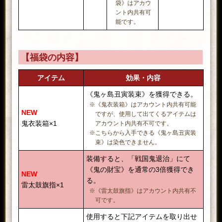
袋》はアカウ
ント内共有可
能です。
【福袋
の内容】
アイテム
効果・内容
《鬼ヶ島丑寅装束》を獲得できる。
※《鬼衣装箱》はアカウント内共有可能
NEW
ですが、使用して出てくるアイテムは
鬼衣装箱×1
アカウント内共有不可です。
※こちらから入手できる《鬼ヶ島丑寅装
束》は染色できません。
装備すると、「戦国鬼退治」にて
《鬼の財宝》を通常の3倍獲得でき
NEW
る。
雷太鼓旗指×1
※《雷太鼓旗指》はアカウント内共有不
可です。
使用すると下記アイテムを取り出せ