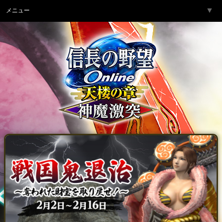
▼
メニュー
トップページ
▼
ゲーム紹介
▼
サービス
▼
開発チームより
▼
サポート
▼
コミュニティ
▼
ネットカフェ