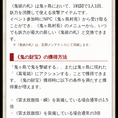
《鬼祓の札》は鬼ヶ島において、1戦闘で1人1回、
妖力を消費して使える攻撃アイテムです。
イベント参加時にNPC《鬼ヶ島村長》から受け取る
ことができ、《鬼ヶ島村長》のメニューから、いつ
でも妖力が最大の新しい《鬼祓の札》と交換できま
す。
※《鬼祓の札》は、定期メンテナンスにて消滅します。
《鬼の財宝》の獲得方法
「鬼ヶ島で鬼を撃破する」、または鬼ヶ島に現れた
「《葛篭箱》にアクションする」ことで獲得できま
す。《鬼の財宝》獲得時に以下の条件を満たすと獲
得量が増えます。
・《雷太鼓旗指・瞬》を装備している場合通常の1.5
倍
・《雷太鼓旗指》を装備している場合通常の3倍