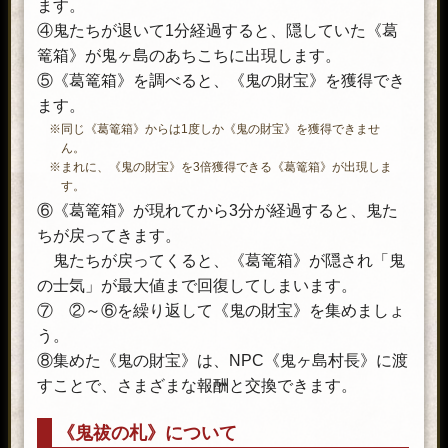
ます。
④鬼たちが退いて1分経過すると、隠していた《葛
篭箱》が鬼ヶ島のあちこちに出現します。
⑤《葛篭箱》を調べると、《鬼の財宝》を獲得でき
ます。
※同じ《葛篭箱》からは1度しか《鬼の財宝》を獲得できませ
ん。
※まれに、《鬼の財宝》を3倍獲得できる《葛篭箱》が出現しま
す。
⑥《葛篭箱》が現れてから3分が経過すると、鬼た
ちが戻ってきます。
鬼たちが戻ってくると、《葛篭箱》が隠され「鬼
の士気」が最大値まで回復してしまいます。
⑦ ②～⑥を繰り返して《鬼の財宝》を集めましょ
う。
⑧集めた《鬼の財宝》は、NPC《鬼ヶ島村長》に渡
すことで、さまざまな報酬と交換できます。
《鬼祓の札》について