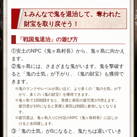
1.みんなで鬼を退治して、奪われた
財宝を取り戻そう！
「戦国鬼退治」の遊び方
①安土のNPC《鬼ヶ島村長》から、鬼ヶ島に向かえ
ます。
②鬼ヶ島には、さまざまな鬼がいます。鬼を撃破す
ると「鬼の士気」が下がり、《鬼の財宝》も獲得で
きます。
※鬼のランクやレベルが高いほど、より多くの「鬼の士気」が下
がり、多くの《鬼の財宝》を獲得できます。
※鬼ヶ島で1回戦闘すると、英傑と家臣の疲労度が5増えます。
疲労度が100になると英傑と家臣は戦闘に参加しなくなりま
す。
※疲労度は、鬼ヶ島入り口付近のNPC《鬼ヶ島村長》に話しか
けると全回復します。
③「鬼の士気」が0になると、鬼たちは退いていき