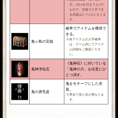
力」のLvを22まで上げた
もので、交換で入手でき
る武器はレベル1となりま
す。
確率でアイテムを獲得で
きる。
※各アイテムの入手確率
鬼ヶ島の宝箱
は、ゲーム内にてアイテ
ム詳細をご確認くださ
い。
《鬼神石》に付いている
鬼神浄化石
「鬼神の力」を任意にひ
とつ消す。
鬼をモチーフにした衣
装。
鬼の虎毛皮
※男女で見た目が異なりま
す。