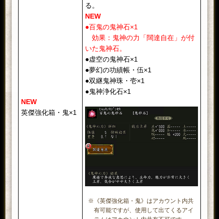
る。
NEW
●百鬼の鬼神石×1
効果：鬼神の力「闊達自在」が付
いた鬼神石。
●虚空の鬼神石×1
●夢幻の功績帳・伍×1
●双継鬼神珠・壱×1
●鬼神浄化石×1
NEW
英傑強化箱・鬼×1
※《英傑強化箱・鬼》はアカウント内共
有可能ですが、使用して出てくるアイ