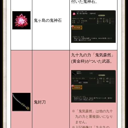
付いた鬼神石。
鬼ヶ島の鬼神石
九十九の力「鬼気森然」
(黄金枠)がついた武器。
鬼封刀
※「鬼気森然」は他の九十
九の力と重複扱いになり
ません。
※上記画像は「九十九の