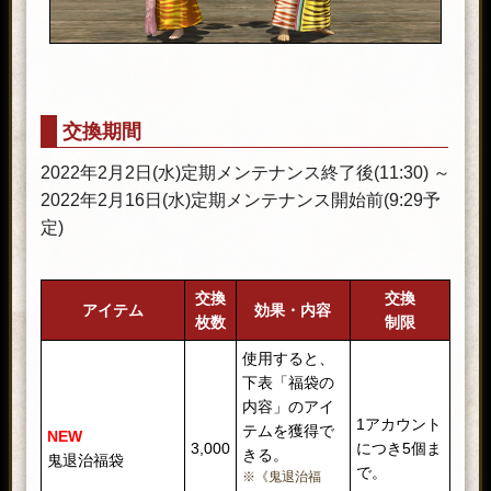
交換期間
2022年2月2日(水)定期メンテナンス終了後(11:30) ～
2022年2月16日(水)定期メンテナンス開始前(9:29予
定)
交換
交換
アイテム
効果・内容
枚数
制限
使用すると、
下表「福袋の
内容」のアイ
1アカウント
テムを獲得で
NEW
3,000
につき5個ま
きる。
鬼退治福袋
で。
※《鬼退治福