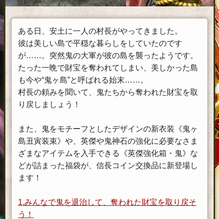
ある日、安土に一人の村長がやってきました。
彼は美しい島で平穏な暮らしをしていたのです
が……。突然鬼の大軍が彼の島を襲ったようです。
たった一晩で財宝を奪われてしまい、美しかった島
も今や“鬼ヶ島”と呼ばれる始末……。
村長の頼みを聞いて、鬼たちから奪われた財宝を取
り戻しましょう！
また、鬼をモチーフとしたデザインの新衣装《鬼ヶ
島丑寅装束》や、英傑や鬼神石の強化に必要なさま
ざまなアイテムを入手できる《英傑強化箱・鬼》な
どが詰まった福袋が、信長コイン交換品に新登場し
ます！
1.みんなで鬼を退治して、奪われた財宝を取り戻そ
う！