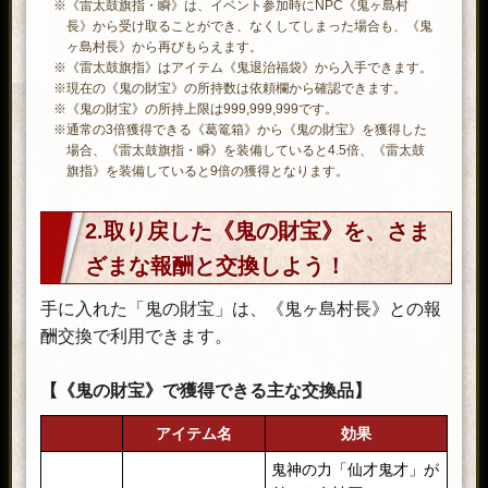
※《雷太鼓旗指・瞬》は、イベント参加時にNPC《鬼ヶ島村
長》から受け取ることができ、なくしてしまった場合も、《鬼
ヶ島村長》から再びもらえます。
※《雷太鼓旗指》はアイテム《鬼退治福袋》から入手できます。
※現在の《鬼の財宝》の所持数は依頼欄から確認できます。
※《鬼の財宝》の所持上限は999,999,999です。
※通常の3倍獲得できる《葛篭箱》から《鬼の財宝》を獲得した
場合、《雷太鼓旗指・瞬》を装備していると4.5倍、《雷太鼓
旗指》を装備していると9倍の獲得となります。
2.取り戻した《鬼の財宝》を、さま
ざまな報酬と交換しよう！
手に入れた「鬼の財宝」は、《鬼ヶ島村長》との報
酬交換で利用できます。
【《鬼の財宝》で獲得できる主な交換品】
アイテム名
効果
鬼神の力「仙才鬼才」が