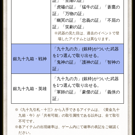
証」「至陽の証」
「虎嘯の証」「猛牛の証」「蒼鷹の
証」「万物の証」
「幽冥の証」「忠義の証」「不屈の
証」「笑劇の証」
※武器の見た目は、過去のイベントで登
場したアイテムとは異なります。
「九十九の力」(銀枠)がついた武器
を1つ選んで取り出せる。
銀九十九箱・戦神
「鬼神の証」「護神の証」「智神の
証」
「九十九の力」(銀枠)がついた武器
を1つ選んで取り出せる。
銀九十九箱・英雄
「軍師の証」「豪傑の証」「義侠の
証」
※《九十九引札・十三》から入手できるアイテムは、《黄金九十
九箱・午》が「共有可能」の取引属性である以外は、全て取引
不可です。
※各アイテムの出現確率は、ゲーム内にて確率の表記をご確認く
ださい。