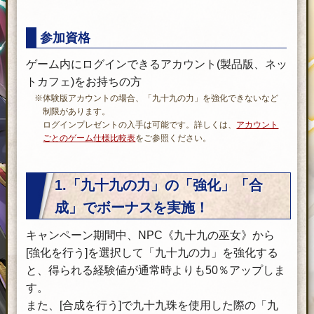
参加資格
ゲーム内にログインできるアカウント(製品版、ネッ
トカフェ)をお持ちの方
※体験版アカウントの場合、「九十九の力」を強化できないなど
制限があります。
ログインプレゼントの入手は可能です。詳しくは、
アカウント
ごとのゲーム仕様比較表
をご参照ください。
1.「九十九の力」の「強化」「合
成」でボーナスを実施！
キャンペーン期間中、NPC《九十九の巫女》から
[強化を行う]を選択して「九十九の力」を強化する
と、得られる経験値が通常時よりも50％アップしま
す。
また、[合成を行う]で九十九珠を使用した際の「九