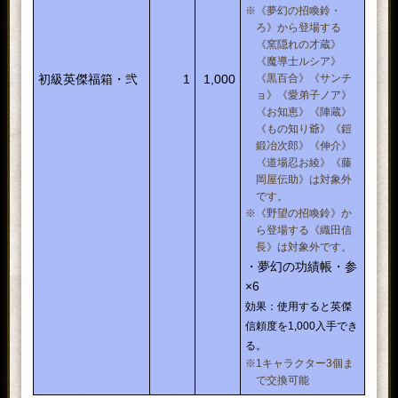
2
※《夢幻の招喚鈴・
×7
※入手できるアイテムについては
ろ》から登場する
こちら
《窯隠れの才蔵》
使用すると、下記アイテムを
《魔導士ルシア》
取り出せる。
初級英傑福箱・弐
1
1,000
《黒百合》《サンチ
ョ》《愛弟子ノア》
●初夏鬼神袋・辰×1
《お知恵》《陣蔵》
効果：使用すると、下記アイテム
《もの知り爺》《鎧
から1つ選んで入手できる。
鍛冶次郎》《伸介》
・宿命の鬼神石×1
《道場忍お綾》《藤
効果：鬼神の力「宿命の因果」
岡屋伝助》は対象外
です。
が付いた鬼神石。
※《野望の招喚鈴》か
※「宿命の鬼神石」の性能は
こち
ら登場する《織田信
ら
。
長》は対象外です。
・闘勲の鬼神石×1
・夢幻の功績帳・参
効果：鬼神の力「闘神無双の
×6
勲」が付いた鬼神石。
効果：使用すると英傑
※「闘勲の鬼神石」の性能は
こち
ら
。
信頼度を1,000入手でき
る。
・戦勲の鬼神石×1
※1キャラクター3個ま
効果：鬼神の力「偉勲大功の
で交換可能
証」が付いた鬼神石。