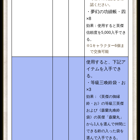
が付いた九十九武器
認ください。
※「五輪之小太刀」の性能は
こ
・夢幻の功績帳・四
ちら
。
×8
・決闘之物干竿×1
効果：使用すると英傑
効果：九十九の力「勁勇無双」
信頼度を5,000入手でき
が付いた九十九武器
る。
※「決闘之物干竿」の性能は
こ
※1キャラクター6個ま
ちら
。
で交換可能
・盛夏雷切×1
使用すると、下記ア
効果：九十九の力「盛夏燦爛」
イテムを入手でき
が付いた九十九武器
※「盛夏雷切」の性能は
こち
る。
ら
。
・等級三喚鈴袋・お
・盛夏蜻蛉槍×1
×3
効果：九十九の力「盛夏無双」
効果：《英傑の御縁
が付いた九十九武器
鈴・お》の等級三英傑
※「盛夏蜻蛉槍」の性能は
こち
および《森蘭丸喚鈴
ら
。
袋》の英傑「森蘭丸」
●九十九の源・極×20
から1人を選んで仲間に
使用するとランダムでアイテ
できる鈴の入った袋を
開運之抽選券・辰
ムを入手する。
選んで入手できる。