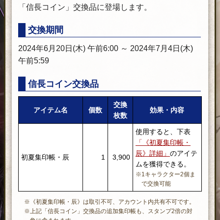
「信長コイン」交換品に登場します。
交換期間
2024年6月20日(木) 午前6:00 ～ 2024年7月4日(木)
午前5:59
信長コイン交換品
交換
アイテム名
個数
効果・内容
枚数
使用すると、下表
「《初夏集印帳・
辰》詳細」
のアイテ
初夏集印帳・辰
1
3,900
ムを獲得できる。
※1キャラクター2個ま
で交換可能
※《初夏集印帳・辰》は取引不可、アカウント内共有不可です。
※上記「信長コイン」交換品の追加集印帳も、スタンプ2倍の対