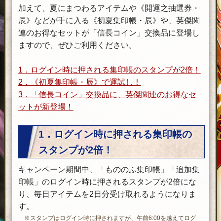
加えて、夏にまつわるアイテムや《開運之抽選券・
辰》などが手に入る《初夏集印帳・辰》や、英傑関
連のお得なセットが「信長コイン」交換品に登場し
ますので、ぜひご利用ください。
1．ログイン時に押される集印帳のスタンプが2倍！
2．《初夏集印帳・辰》で運試し！
3．「信長コイン」交換品に、英傑関連のお得なセ
ットが新登場！
1．ログイン時に押される集印帳の
スタンプが2倍！
キャンペーン期間中、「もののふ集印帳」「追加集
印帳」のログイン時に押されるスタンプが2倍にな
り、毎日アイテムを2日分受け取れるようになりま
す。
※スタンプはログイン時に押されますが、午前6:00を越えてログ