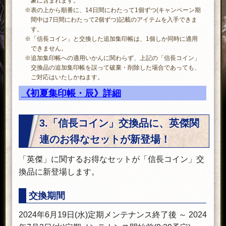
象に含まれます。
※表の上から順番に、14日間にわたって1個ずつ(キャンペーン期
間中は7日間にわたって2個ずつ)記載のアイテムを入手できま
す。
※「信長コイン」と交換した追加集印帳は、1個しか同時に適用
できません。
※追加集印帳への適用いかんに関わらず、上記の「信長コイン」
交換品の追加集印帳を誤って破棄・削除した場合であっても、
ご対応はいたしかねます。
《初夏集印帳・辰》詳細
日数
アイテム
効果・内容
3.「信長コイン」交換品に、英傑関
使用すると、下記アイテムを
連のお得なセットが新登場！
取り出せる。
●初夏九十九箱・辰×1
「英傑」に関するお得なセットが「信長コイン」交
効果：使用すると、下記アイテム
換品に新登場します。
から1つ選んで入手できる。
NEW
交換期間
・初夏連刃薙刀×1
効果：九十九の力「初夏清涼」
2024年6月19日(水)定期メンテナンス終了後 ～ 2024
が付いた九十九武器