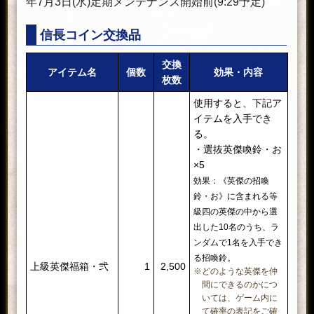
年7月3日(水)定期メンテナンス開始前(9:29予定)
信長コイン交換品
交換
アイテム名
個数
効果・内容
枚数
使用すると、下記ア
イテムを入手でき
※「初夏清涼」は他の九十九の
る。
力と重複扱いになりません。
・選抜英傑喚鈴・お
※上記画像は「九十九の力」の
×5
Lvを22まで上げたもので、《初
効果：《英傑の招喚
夏九十九箱・辰》から入手でき
鈴・お》に含まれる等
る武器はレベル1となります。
級四の英傑の中から選
・五輪之大太刀×1
NEW
1
出した10名のうち、ラ
効果：九十九の力「二天五輪」
初夏の宝箱・辰×1
ンダムで1名を入手でき
が付いた九十九武器
る招喚鈴。
※「五輪之大太刀」の性能は
こ
上級英傑福箱・弐
1
2,500
※どのような英傑を仲
ちら
。
間にできるのかにつ
・五輪之小太刀×1
いては、ゲーム内に
効果：九十九の力「二天四象」
て確率の表記をご確