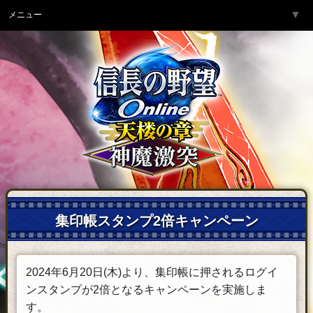
▼
メニュー
トップページ
▼
ゲーム紹介
▼
サービス
▼
開発チームより
▼
サポート
▼
コミュニティ
▼
ネットカフェ
集印帳スタンプ2倍キャンペーン
2024年6月20日(木)より、集印帳に押されるログイ
ンスタンプが2倍となるキャンペーンを実施しま
す。