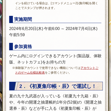
インを続けている場合は、[コマンドメニュー2]-[集印帳]を開く
ことでスタンプが押されます。
実施期間
2024年6月20日(木) 午前6:00 ～ 2024年7月4日(木)
午前5:59
参加資格
ゲーム内にログインできるアカウント(製品版、体験
版、ネットカフェ)をお持ちの方
※体験版アカウントで使用できない機能については
アカウントご
とのゲーム仕様比較表
をご参照ください。
2．《初夏集印帳・辰》で運試し！
夏の九十九武器が入っている《初夏九十九箱・辰》
や、今年の開運之抽選帳約1年分(52個)の《開運之抽
選券・辰》などが手に入る《初夏集印帳・辰》が