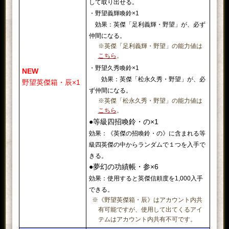
して取り出せる。
・野望義輝喚鈴×1
効果：英傑「足利義輝・野望」が、必ず
仲間になる。
※英傑「足利義輝・野望」の能力値は
こちら
。
・野望久秀喚鈴×1
NEW
効果：英傑「松永久秀・野望」が、必
野望英傑箱・辰×1
ず仲間になる。
※英傑「松永久秀・野望」の能力値は
こちら
。
●等級四招喚鈴・の×1
効果：《英傑の招喚鈴・の》に含まれる等
級四英傑の中からランダムで１つを入手で
きる。
●夢幻の功績帳・参×6
効果：使用すると英傑信頼度を1,000入手
できる。
※《野望英傑箱・辰》はアカウント内共
有可能ですが、使用して出てくるアイ
テムはアカウント内共有不可です。