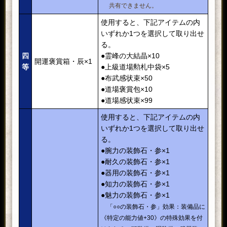
共有できません。
使用すると、下記アイテムの内
いずれか1つを選択して取り出せ
る。
四
●霊峰の大結晶×10
開運褒賞箱・辰×1
等
●上級道場勲札中袋×5
●布武感状束×50
●道場褒賞包×10
●道場感状束×99
使用すると、下記アイテムの内
いずれか1つを選択して取り出せ
る。
●腕力の装飾石・参×1
●耐久の装飾石・参×1
●器用の装飾石・参×1
●知力の装飾石・参×1
●魅力の装飾石・参×1
「○○の装飾石・参」効果：装備品に
《特定の能力値+30》の特殊効果を付