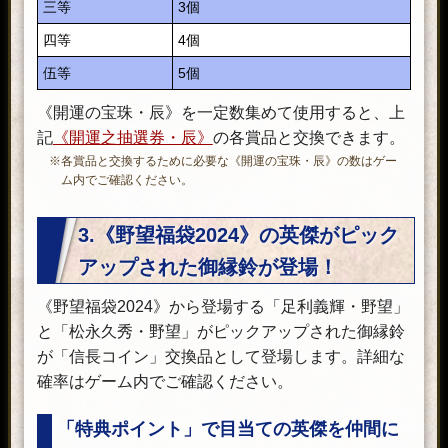
三等
3個
四等
4個
伍等
5個
《開運の宝珠・辰》を一定数集めて使用すると、上
記
《開運之抽選券・辰》
の各賞品と交換できます。
※各賞品と交換するために必要な《開運の宝珠・辰》の数はゲー
ム内でご確認ください。
3.《野望福袋2024》の英傑がピック
アップされた御縁鈴が登場！
《野望福袋2024》から登場する「足利義輝・野望」
と「松永久秀・野望」がピックアップされた御縁鈴
が「信長コイン」交換品として登場します。詳細な
確率はゲーム内でご確認ください。
「特典ポイント」で目当ての英傑を仲間に