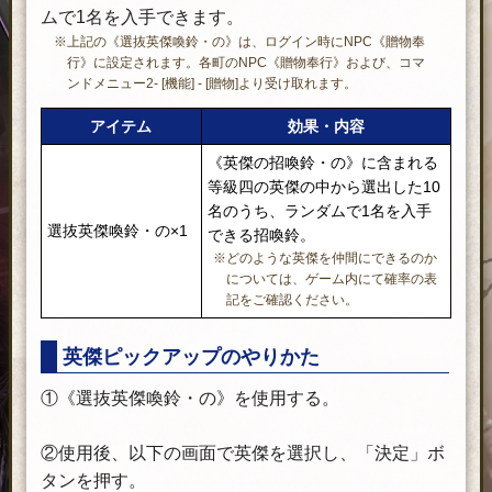
ムで1名を入手できます。
※上記の《選抜英傑喚鈴・の》は、ログイン時にNPC《贈物奉
行》に設定されます。各町のNPC《贈物奉行》および、コマ
ンドメニュー2- [機能] - [贈物]より受け取れます。
アイテム
効果・内容
《英傑の招喚鈴・の》に含まれる
等級四の英傑の中から選出した10
名のうち、ランダムで1名を入手
選抜英傑喚鈴・の×1
できる招喚鈴。
※どのような英傑を仲間にできるのか
については、ゲーム内にて確率の表
記をご確認ください。
英傑ピックアップのやりかた
①《選抜英傑喚鈴・の》を使用する。
②使用後、以下の画面で英傑を選択し、「決定」ボ
タンを押す。