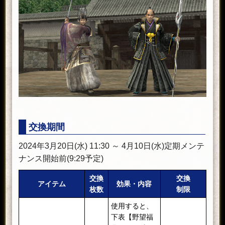
交換期間
2024年3月20日(水) 11:30 ～ 4月10日(水)定期メンテ
ナンス開始前(9:29予定)
交換
交換
アイテム
効果・内容
枚数
制限
使用すると、
下表【野望福