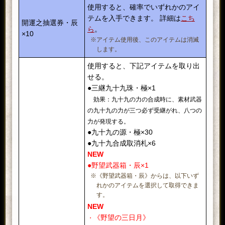
使用すると、確率でいずれかのアイ
テムを入手できます。 詳細は
こち
開運之抽選券・辰
ら
。
×10
※アイテム使用後、このアイテムは消滅
します。
使用すると、下記アイテムを取り出
せる。
●三継九十九珠・極×1
効果：九十九の力の合成時に、素材武器
の九十九の力が三つ必ず受継がれ、八つの
力が発現する。
●九十九の源・極×30
●九十九合成取消札×6
NEW
●野望武器箱・辰×1
※《野望武器箱・辰》からは、以下いず
れかのアイテムを選択して取得できま
す。
NEW
《野望の三日月》
・