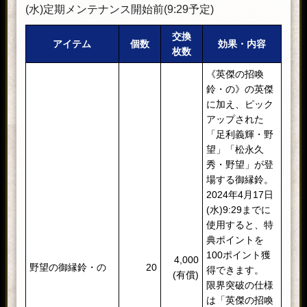
(水)定期メンテナンス開始前(9:29予定)
交換
アイテム
個数
効果・内容
枚数
《英傑の招喚
鈴・の》の英傑
に加え、ピック
アップされた
「足利義輝・野
望」「松永久
秀・野望」が登
場する御縁鈴。
2024年4月17日
(水)9:29までに
使用すると、特
典ポイントを
100ポイント獲
4,000
野望の御縁鈴・の
20
得できます。
(有償)
限界突破の仕様
は「英傑の招喚