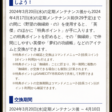
しよう！
2024年3月20日(水)の定期メンテナンス後から2024
年4月17日(水)の定期メンテナンス前(9:29予定)まで
の間に《野望の御縁鈴・の》を使用すると、「英
傑」のほかに「特典ポイント」が手に入ります。
この特典ポイントを貯めると、その「御縁鈴」で仲
間にしやすい英傑や「夢幻の功績帳」などのアイテ
ムと交換ができます。
※特典ポイントの確認と交換はコマンドメニュー2-[信長コイン]-
[ポイント利用]から行えます。
※特典ポイントは「御縁鈴」ごとに貯まり、同一期間に複数の
「御縁鈴」が交換できる場合にも個別に計算されます。
※特典ポイントはGAMECITY市民ID内で共有して利用できま
す。
※特典ポイントの交換期限はコマンドメニュー2-[信長コイン]-[ポ
イント利用]から確認できます。
交換期間
2024年3月20日(水)定期メンテナンス後 ～ 4月10日