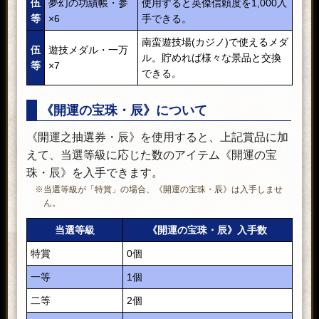
伍
夢幻の功績帳・参
使用すると英傑信頼度を1,000入
等
×6
手できる。
南蛮遊技場(カジノ)で使えるメダ
伍
遊技メダル・一万
ル。貯めれば様々な景品と交換
等
×7
できる。
《開運の宝珠・辰》について
《開運之抽選券・辰》を使用すると、上記賞品に加
えて、当選等級に応じた数のアイテム《開運の宝
珠・辰》を入手できます。
※当選等級が「特賞」の場合、《開運の宝珠・辰》は入手しませ
ん。
当選等級
《開運の宝珠・辰》入手数
特賞
0個
一等
1個
二等
2個