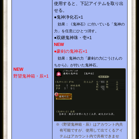
使用すると、下記アイテムを取り出
せる。
●鬼神浄化石×1
効果：《鬼神石》に付いている「鬼神の
力」を任意にひとつ消す。
●双継鬼神珠・壱×1
NEW
●豪剣の鬼神石×1
効果：鬼神の力「豪剣の力(ごうけんの
ちから)」が付いた鬼神石。
NEW
野望鬼神箱・辰×1
※《野望鬼神箱・辰》はアカウント内共
有可能ですが、使用して出てくるアイ
テムはアカウント内で共有できませ