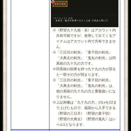
※《野望九十九箱・辰》はアカウント内
共有可能ですが、使用して出てくるア
イテムはアカウント内で共有できませ
ん。
※「三日月の剣光」「童子切の剣光」
「大典太の剣光」「鬼丸の剣光」は同
系統の九十九の力です。
※同系統の効果を持つ九十九の力が宿る
と一部その力が弱まります。
※「三日月の剣光」「童子切の剣光」
「大典太の剣光」「鬼丸の剣光」は、
他の系統の九十九の力と重複扱いにな
りません。
※上記画像は「九十九の力」のLvを22ま
で上げたもので、福袋から入手できる
《野望の三日月》《野望の童子切》
《野望の大典太》《野望の鬼丸》はレ
ベル1となります。