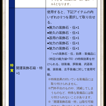
ル1となります。
使用すると、下記アイテムの内
いずれか1つを選択して取り出せ
る。
●腕力の装飾石・伍×1
●耐久の装飾石・伍×1
●器用の装飾石・伍×1
●知力の装飾石・伍×1
●魅力の装飾石・伍×1
「○○の装飾石・伍」効果：装備品に
《特定の能力値+70》の特殊効果を付
けられる。頭装備、胴装備、武器装
特
開運装飾石箱・特
備、袋装備、左手装備に対して使用可
賞
×1
能。
※特殊効果の付いている装備品には
取り付けられません。
※門外不出のものや、消滅してしま
うものなど、特殊な装備品には取
り付けられないことがあります。
※「開運装飾石箱・特」は取引可能