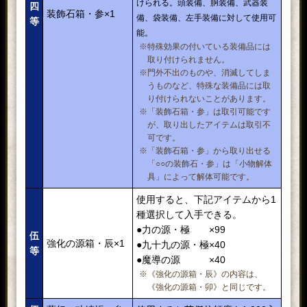
けられる。頭装備、胴装備、武器装
四
装飾石箱・参×1
備、袋装備、左手装備に対して使用可
等
能。
※特殊効果の付いている装備品には
取り付けられません。
※門外不出のものや、消滅してしま
うものなど、特殊な装備品には取
り付けられないことがあります。
※「装飾石箱・参」は取引可能です
が、取り出したアイテムは取引不
可です。
※「装飾石箱・参」から取り出せる
「○○の装飾石・参」は「小物解体
具」によって解体可能です。
使用すると、下記アイテムから1
種選択して入手できる。
●力の源・極 ×99
伍
強化の源箱・辰×1
●九十九の源・極×40
等
●魔導の源 ×40
※《強化の源箱・辰》の内容は、
《強化の源箱・卯》と同じです。