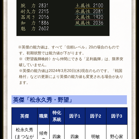
※英傑の能力値は、すべて「信頼レベル」20の場合のもので
す。初期状態では能力値が下がります。
※《野望義輝喚鈴》から仲間にできる「足利義輝」は、限界突
破していません。
※英傑の能力値は2024年3月20日(水)現在のものです。「戦国
格付」などの更新により英傑の能力値も変更される場合があり
ます。
英傑「松永久秀・野望」
特化
英傑
職業
因子1
因子2
因子3
系統
松永久秀
傾奇
(まつなが
四象
四象
明敏
野心家