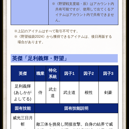
※《野望戦支度箱・辰》はアカウント内
共有可能ですが、使用して出てくるア
イテムはアカウント内で共有できませ
ん。
※上記のアイテムはすべて取引不可です。
※《野望福袋2024》から獲得できるアイテムは、後日再販する
場合があります。
英傑「足利義輝・野望」
特化
英傑
職業
因子1
因子2
因子3
系統
足利義輝
武士
(あしかが
侍
武士道
根性
剣豪
道
よしてる)
固有技能
固有技能説明
威光三日月
斬
敵三体を挑発し間接攻撃。自身の結界で威