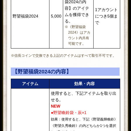
袋2024の内
容】のアイテ
1アカウント
ムを獲得でき
野望福袋2024
5,000
につき5個ま
る。
で
※《野望福袋
2024》はアカ
ウント内共有
可能です。
※信長コインで交換できる上記のアイテムはすべて取引不可です。
【野望福袋2024の内容】
アイテム
効果・内容
使用すると、下記アイテムを取り出
せる。
NEW
●野望喚鈴袋・辰×1
効果：使用すると、下記《野望義輝喚鈴》
《野望久秀喚鈴》の内どちらか1つを選択