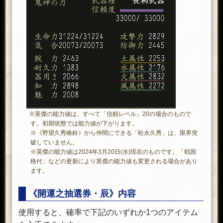
※英傑の能力値は、すべて「信頼レベル」20の場合のもので
す。初期状態では能力値が下がります。
※《野望久秀喚鈴》から仲間にできる「松永久秀」は、限界突
破していません。
※英傑の能力値は2024年3月20日(水)現在のものです。「戦国
格付」などの更新により英傑の能力値も変更される場合があり
ます。
《開運之抽選券・辰》内容
使用すると、確率で下記のいずれか1つのアイテム