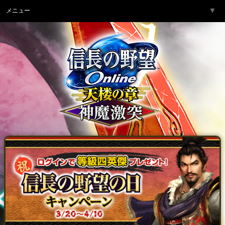
▼
メニュー
トップページ
▼
ゲーム紹介
▼
サービス
▼
開発チームより
▼
サポート
▼
コミュニティ
▼
ネットカフェ