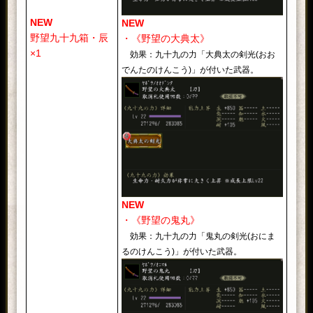
NEW
NEW
野望九十九箱・辰
・《野望の大典太》
×1
効果：九十九の力「大典太の剣光(おお
でんたのけんこう)」が付いた武器。
NEW
・《野望の鬼丸》
効果：九十九の力「鬼丸の剣光(おにま
るのけんこう)」が付いた武器。