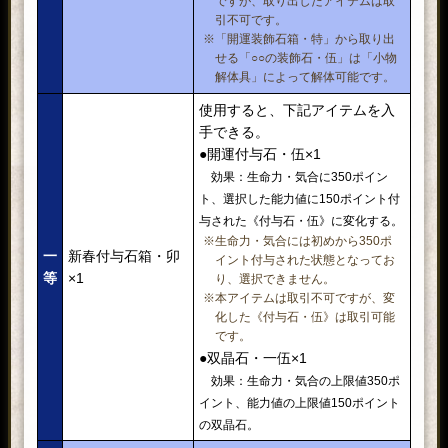
ですが、取り出したアイテムは取
引不可です。
※「開運装飾石箱・特」から取り出
せる「○○の装飾石・伍」は「小物
解体具」によって解体可能です。
使用すると、下記アイテムを入
手できる。
●開運付与石・伍×1
効果：生命力・気合に350ポイン
ト、選択した能力値に150ポイント付
与された《付与石・伍》に変化する。
※生命力・気合には初めから350ポ
一
新春付与石箱・卯
イント付与された状態となってお
等
×1
り、選択できません。
※本アイテムは取引不可ですが、変
化した《付与石・伍》は取引可能
です。
●双晶石・一伍×1
効果：生命力・気合の上限値350ポ
イント、能力値の上限値150ポイント
の双晶石。