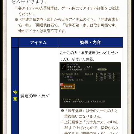
を入手できます。
※各アイテムの入手確率は、ゲーム内にてアイテム詳細をご確認
ください。
※《開運之抽選券・辰》から出るアイテムのうち、「開運装飾石
箱・特」「開運装飾石箱」「装飾石箱・参」は取引可能です。
他のアイテムは取引不可です。
アイテム
効果・内容
九十九の力「辰年盛運(たつどしせい
うん)」が付いた武器。
特
開運の筆・辰×1
賞
※「辰年盛運」は他の九十九の力と
重複扱いになりません。
※上記画像は「九十九の力」のLvを
22まで上げたもので、福袋から入
手できる《開運の筆・辰》はレベ