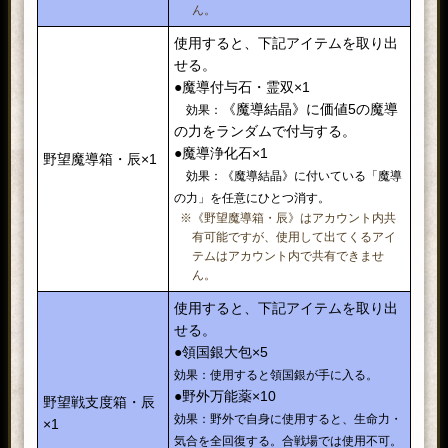
ん。
使用すると、下記アイテムを取り出
せる。
●魔導付与石・霊双×1
《魔導結晶》に価値5の魔導
効果：
の力をランダムで付与する。
●魔導浄化石×1
野望魔導箱・辰×1
効果：《魔導結晶》に付いている「魔導
の力」を任意にひとつ消す。
※《野望魔導箱・辰》はアカウント内共
有可能ですが、使用して出てくるアイ
テムはアカウント内で共有できませ
ん。
使用すると、下記アイテムを取り出
せる。
●領国銀大包×5
効果：使用すると領国銀が手に入る。
●野外万能薬×10
野望戦支度箱・辰
効果：野外で自身に使用すると、生命力・
×1
気合を全回復する。合戦場では使用不可。