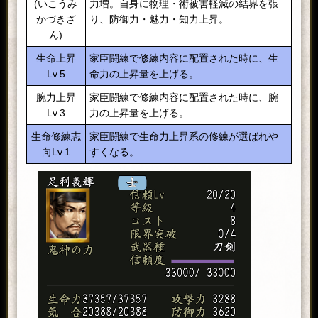
(いこうみ
力増。自身に物理・術被害軽減の結界を張
かづきざ
り、防御力・魅力・知力上昇。
ん)
生命上昇
家臣闘練で修練内容に配置された時に、生
Lv.5
命力の上昇量を上げる。
腕力上昇
家臣闘練で修練内容に配置された時に、腕
Lv.3
力の上昇量を上げる。
生命修練志
家臣闘練で生命力上昇系の修練が選ばれや
向Lv.1
すくなる。