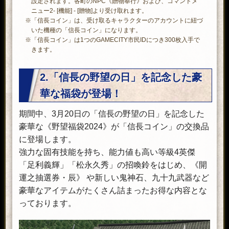
設定されます。各町のNPC《贈物奉行》および、コマンドメ
ニュー2- [機能] - [贈物]より受け取れます。
※「信長コイン」は、受け取るキャラクターのアカウントに紐づ
いた機種の「信長コイン」になります。
※「信長コイン」は1つのGAMECITY市民IDにつき300枚入手で
きます。
2.「信長の野望の日」を記念した豪
華な福袋が登場！
期間中、3月20日の「信長の野望の日」を記念した
豪華な《野望福袋2024》が「信長コイン」の交換品
に登場します。
強力な固有技能を持ち、能力値も高い等級4英傑
「足利義輝」「松永久秀」の招喚鈴をはじめ、《開
運之抽選券・辰》 や新しい鬼神石、九十九武器など
豪華なアイテムがたくさん詰まったお得な内容とな
っております。