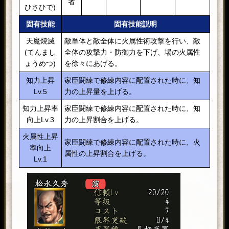
者
ひさひで)
固有技能
固有技能説明
天魔焼滅
敵単体と敵全体に火属性術攻撃を行い、敵
(てんまし
全体の攻撃力・防御力を下げ、場の火属性
ょうめつ)
を徐々にあげる。
知力上昇
家臣闘練で修練内容に配置された時に、知
Lv.5
力の上昇量を上げる。
知力上昇率
家臣闘練で修練内容に配置された時に、知
向上Lv.3
力の上昇割合を上げる。
火属性上昇
家臣闘練で修練内容に配置された時に、火
率向上
属性の上昇割合を上げる。
Lv.1