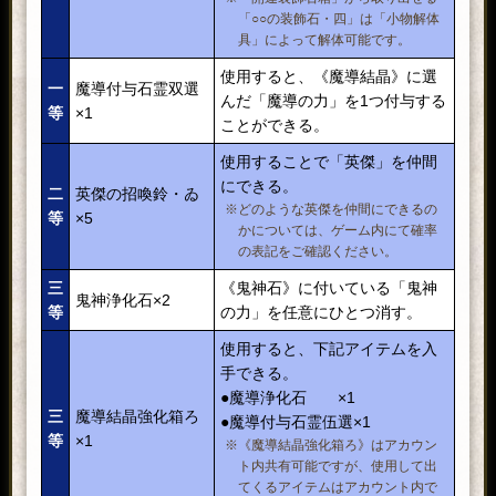
「○○の装飾石・四」は「小物解体
具」によって解体可能です。
使用すると、《魔導結晶》に選
一
魔導付与石霊双選
んだ「魔導の力」を1つ付与する
等
×1
ことができる。
使用することで「英傑」を仲間
にできる。
二
英傑の招喚鈴・ゐ
※どのような英傑を仲間にできるの
等
×5
かについては、ゲーム内にて確率
の表記をご確認ください。
三
《鬼神石》に付いている「鬼神
鬼神浄化石×2
等
の力」を任意にひとつ消す。
使用すると、下記アイテムを入
手できる。
●魔導浄化石 ×1
三
魔導結晶強化箱ろ
●魔導付与石霊伍選×1
等
×1
※《魔導結晶強化箱ろ》はアカウン
ト内共有可能ですが、使用して出
てくるアイテムはアカウント内で