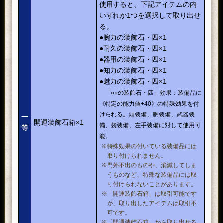
使用すると、下記アイテムの内
いずれか1つを選択して取り出せ
る。
●腕力の装飾石・四×1
●耐久の装飾石・四×1
●器用の装飾石・四×1
●知力の装飾石・四×1
●魅力の装飾石・四×1
「○○の装飾石・四」効果：装備品に
《特定の能力値+40》の特殊効果を付
けられる。頭装備、胴装備、武器装
一
開運装飾石箱×1
備、袋装備、左手装備に対して使用可
等
能。
※特殊効果の付いている装備品には
取り付けられません。
※門外不出のものや、消滅してしま
うものなど、特殊な装備品には取
り付けられないことがあります。
※「開運装飾石箱」は取引可能です
が、取り出したアイテムは取引不
可です。
※「開運装飾石箱」から取り出せる