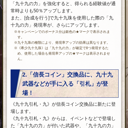
「九十九の力」を強化すると、得られる経験値が通
常時よりも50％アップします。
また、[合成を行う]で九十九珠を使用した際の「九
十九の力」発現率が、さらにアップします。
※キャンペーンでのボーナス分は銀色の★マークで表示されま
す。
※九十九珠の種類により、発現率アップの効果は異なります。
※《希少九十九珠》は「九十九の力」が確定で8つ発現するた
め、使用した場合も発現率アップの★マークは表示されませ
ん。
2.「信長コイン」交換品に、九十九
武器などが手に入る「引札」が登
場！
《九十九引札・九》が信長コイン交換品に新たに登
場します。
《九十九引札・九》からは、イベントなどで登場し
た「九十九の力」が付いた武器や、「九十九の力」