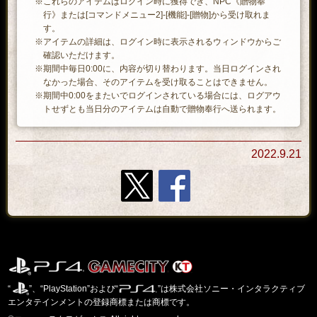
※これらのアイテムはログイン時に獲得でき、NPC《贈物奉
行》または[コマンドメニュー2]-[機能]-[贈物]から受け取れま
す。
※アイテムの詳細は、ログイン時に表示されるウィンドウからご
確認いただけます。
※期間中毎日0:00に、内容が切り替わります。当日ログインされ
なかった場合、そのアイテムを受け取ることはできません。
※期間中0:00をまたいでログインされている場合には、ログアウ
トせずとも当日分のアイテムは自動で贈物奉行へ送られます。
2022.9.21
“
”、“PlayStation”および“
”は株式会社ソニー・インタラクティブ
エンタテインメントの登録商標または商標です。