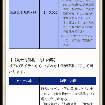
※三継九十九珠は、九十九
の力の合成時に素材武器
の九十九の力が三つ必ず
三継九十九箱・極
1
3,000
受継がれ、8つの力が必
ず発現するアイテムで
す。発現する「九十九の
力」の数が8つ以上の時
のみ使用できます。
※1プレイヤーキャラクタ
ーにつき2回まで交換で
きます。
【《九十九引札・九》内容】
以下のアイテムからいずれか1点が確率に応じて当
たります。
アイテム名
効果・内容
過去のイベント等に登場した「九十
九の力」(黄金枠)がついた武器を1つ
選んで取り出せる。
「戦国無双」「新春来鳳」「女城主