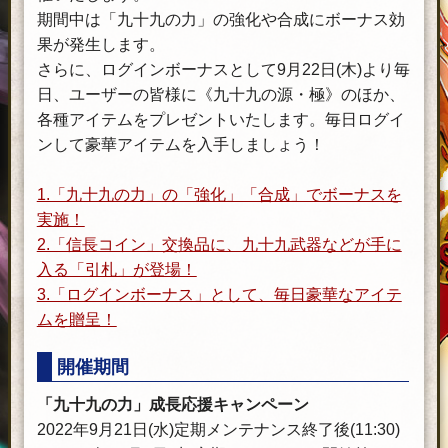
期間中は「九十九の力」の強化や合成にボーナス効
果が発生します。
さらに、ログインボーナスとして9月22日(木)より毎
日、ユーザーの皆様に《九十九の源・極》のほか、
各種アイテムをプレゼントいたします。毎日ログイ
ンして豪華アイテムを入手しましょう！
1.「九十九の力」の「強化」「合成」でボーナスを
実施！
2.「信長コイン」交換品に、九十九武器などが手に
入る「引札」が登場！
3.「ログインボーナス」として、毎日豪華なアイテ
ムを贈呈！
開催期間
「九十九の力」成長応援キャンペーン
2022年9月21日(水)定期メンテナンス終了後(11:30)