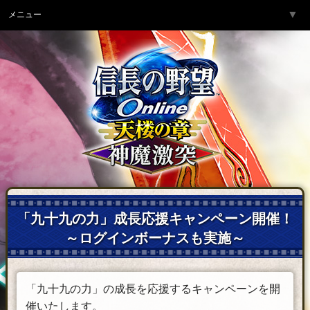
▼
メニュー
トップページ
▼
ゲーム紹介
▼
サービス
▼
開発チームより
▼
サポート
▼
コミュニティ
▼
ネットカフェ
「九十九の力」成長応援キャンペーン開催！
～ログインボーナスも実施～
「九十九の力」の成長を応援するキャンペーンを開
催いたします。