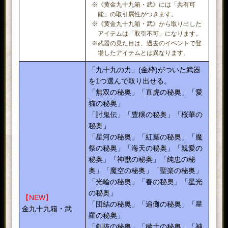
※《黄金九十九箱・武》には「共有可
能」の取引属性がつきます。
※《黄金九十九箱・武》から取り出した
アイテムは「取引不可」になります。
※武器の見た目は、過去のイベントで登
場したアイテムとは異なります。
「九十九の力」(金枠)がついた武器
を1つ選んで取り出せる。
「無双の秘奥」「直虎の秘奥」「愛
猫の秘奥」
「討鬼伝」「豊穣の秘奥」「桜華の
秘奥」
「星河の秘奥」「紅葉の秘奥」「魔
祭の秘奥」「海天の秘奥」「親愛の
秘奥」「神獣の秘奥」「純忠の秘
奥」「魔空の秘奥」「聖楽の秘奥」
「光輪の秘奥」「春の秘奥」「星光
の秘奥」
【NEW】
「団結の秘奥」「追儺の秘奥」「星
金九十九箱・武
羅の秘奥」
「剣抜の秘奥」「穢土の秘奥」「神