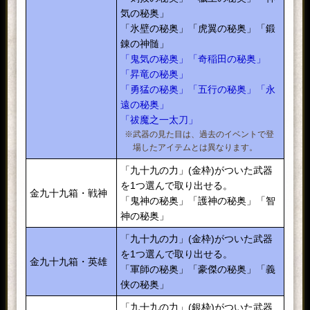
気の秘奥」
「氷壁の秘奥」「虎翼の秘奥」「鍛
錬の神髄」
「鬼気の秘奥」「奇稲田の秘奥」
「昇竜の秘奥」
「勇猛の秘奥」「五行の秘奥」「永
遠の秘奥」
「祓魔之一太刀」
※武器の見た目は、過去のイベントで登
場したアイテムとは異なります。
「九十九の力」(金枠)がついた武器
を1つ選んで取り出せる。
金九十九箱・戦神
「鬼神の秘奥」「護神の秘奥」「智
神の秘奥」
「九十九の力」(金枠)がついた武器
を1つ選んで取り出せる。
金九十九箱・英雄
「軍師の秘奥」「豪傑の秘奥」「義
侠の秘奥」
「九十九の力」(銀枠)がついた武器