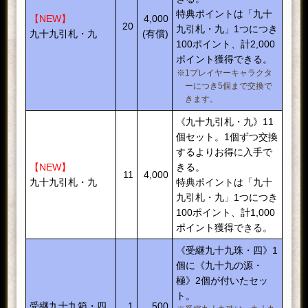
特典ポイントは「九十
【NEW】
4,000
20
九引札・九」1つにつき
九十九引札・九
(有償)
100ポイント、計2,000
ポイント獲得できる。
※1プレイヤーキャラクタ
ーにつき5個まで交換で
きます。
《九十九引札・九》11
個セット。1個ずつ交換
するよりお得に入手で
【NEW】
きる。
11
4,000
九十九引札・九
特典ポイントは「九十
九引札・九」1つにつき
100ポイント、計1,000
ポイント獲得できる。
《受継九十九珠・四》1
個に《九十九の源・
極》2個が付いたセッ
ト。
受継九十九箱・四
1
500