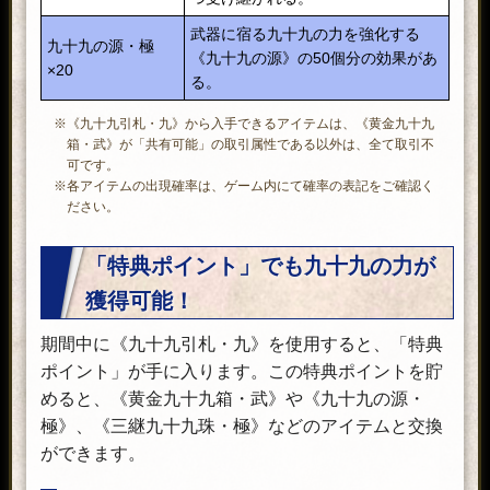
武器に宿る九十九の力を強化する
九十九の源・極
《九十九の源》の50個分の効果があ
×20
る。
※《九十九引札・九》から入手できるアイテムは、《黄金九十九
箱・武》が「共有可能」の取引属性である以外は、全て取引不
可です。
※各アイテムの出現確率は、ゲーム内にて確率の表記をご確認く
ださい。
「特典ポイント」でも九十九の力が
獲得可能！
期間中に《九十九引札・九》を使用すると、「特典
ポイント」が手に入ります。この特典ポイントを貯
めると、《黄金九十九箱・武》や《九十九の源・
極》、《三継九十九珠・極》などのアイテムと交換
ができます。