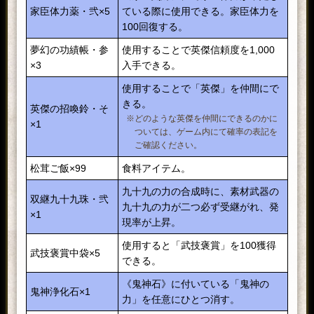
家臣体力薬・弐×5
ている際に使用できる。家臣体力を
100回復する。
夢幻の功績帳・参
使用することで英傑信頼度を1,000
×3
入手できる。
使用することで「英傑」を仲間にで
きる。
英傑の招喚鈴・そ
※どのような英傑を仲間にできるのかに
×1
ついては、ゲーム内にて確率の表記を
ご確認ください。
松茸ご飯×99
食料アイテム。
九十九の力の合成時に、素材武器の
双継九十九珠・弐
九十九の力が二つ必ず受継がれ、発
×1
現率が上昇。
使用すると「武技褒賞」を100獲得
武技褒賞中袋×5
できる。
《鬼神石》に付いている「鬼神の
鬼神浄化石×1
力」を任意にひとつ消す。