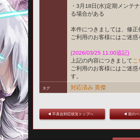
・3月18日(水)定期メン
る場合がある
本件につきましては、修正
ご利用のお客様にはご迷惑
(2026/03/25 11:00追記)
上記の内容につきまして
こ
ご利用のお客様にはご迷惑
す。
対応済み
英傑
タグ
◀ 不具合対応状況トップへ
◀ 前の