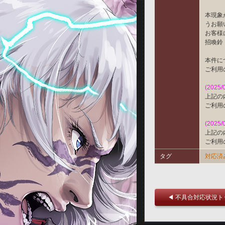
本現象
うお願
お客様
招喚鈴
本件に
ご利用
(2025/
上記の
ご利用
(2025/
上記の
ご利用
タグ
対応済
◀ 不具合対応状況