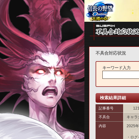
不具合対応状況
キーワード入力
検索結果詳細
記事番号
12
不具合
キャラ
内容
202
・ログ