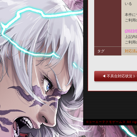
いる
本件に
ご利用
(2022/
上記内
ご利用
タグ
対応済
◀ 不具合対応状況