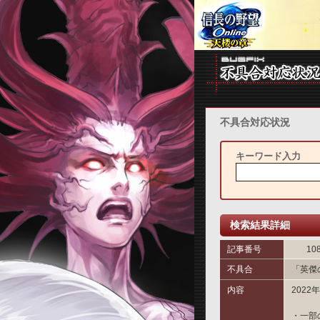
不具合対応状況
キーワード入力
検索結果詳細
記事番号
10
不具合
「英傑
内容
202
・一部