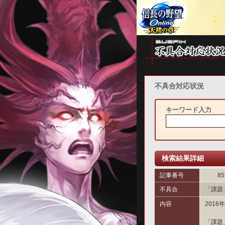
不具合対応状況
キーワード入力
検索結果詳細
記事番号
85
不具合
「課題
内容
201
「課題