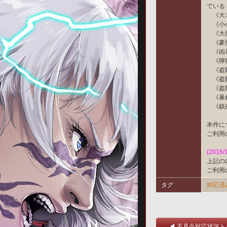
ている
《大ネ
《小心
《大胆
《豪胆
《凶暴
《獰猛
《盗賊
《盗賊
《盗賊
《暴れ
《鎮座
本件に
ご利用
(2016/
上記の
ご利用
タグ
対応済
◀ 不具合対応状況