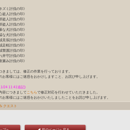
ズミ討伐の印》
盗人討伐の印》
盗人討伐の印》
盗人討伐の印》
な犬討伐の印》
な犬討伐の印》
見張討伐の印》
足軽討伐の印》
警護討伐の印》
井守討伐の印》
澱み討伐の印》
つきましては、修正の作業を行っております。
のお客様にはご迷惑をおかけしますこと、お詫び申し上げます。
11/24 11:41追記)
内容につきまして
こちら
で修正対応を行わせていただきました。
のお客様にはご迷惑をおかけいたしましたことをお詫び申し上げます。
み
クエスト
トップへ
◀ 前のページへ戻る