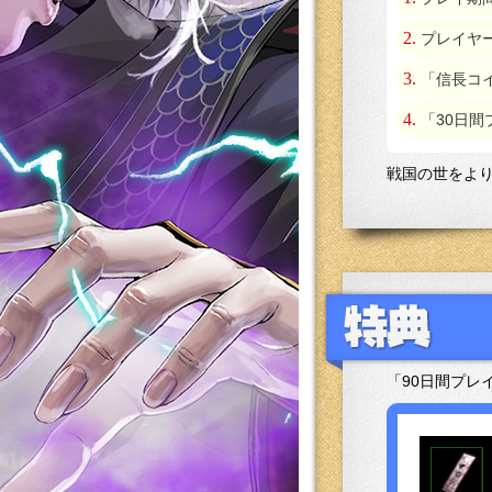
プレイヤ
「信長コイ
「30日
戦国の世をより
「90日間プレ