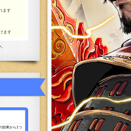
れます
けます
い。
の効果から1つ