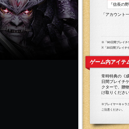
『信長の野望
「アカウント
※「90日間プレイチ
※「30日間プレイ
ゲーム内アイテ
常時特典の《成
日間プレイチケ
クターで、贈物
け取りくださ
※プレイヤーキャラ
ご注意ください。