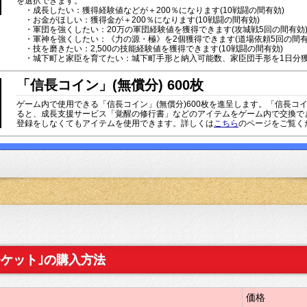
を選択できます。
・成長したい：獲得経験値などが＋200％になります(10戦闘の間有効)
・お金がほしい：獲得金が＋200％になります(10戦闘の間有効)
・軍団を強くしたい：20万の軍団経験値を獲得できます(攻城戦5回の間有効
・軍神を強くしたい：《力の源・極》を2個獲得できます(道場依頼5回の間有
・技を磨きたい：2,500の技能経験値を獲得できます(10戦闘の間有効)
・城下町と家臣を育てたい：城下町手形と納入可能数、家臣団手形を1日分
「信長コイン」(無償分) 600枚
ゲーム内で使用できる「信長コイン」(無償分)600枚を進呈します。「信長コ
ると、成長支援サービス「覚醒の修行書」などのアイテムをゲーム内で交換で
登録をしなくてもアイテムを使用できます。詳しくは
こちら
のページをご覧く
チケット｣の購入方法
価格