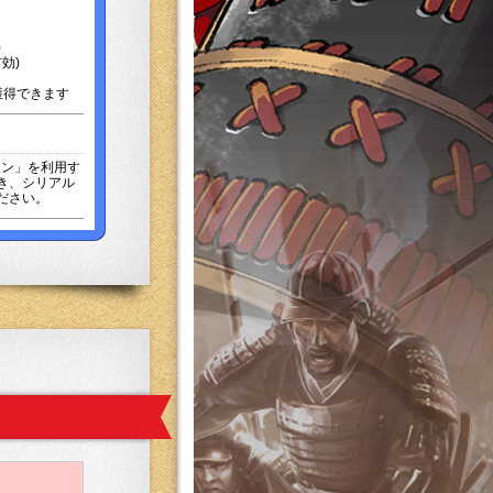
)
効)
獲得できます
イン」を利用す
き、シリアル
ださい。