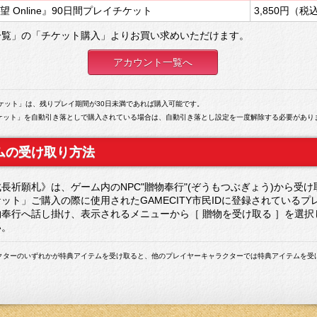
 Online』90日間プレイチケット
3,850円（税
一覧」の「チケット購入」よりお買い求めいただけます。
アカウント一覧へ
ケット」は、残りプレイ期間が30日未満であれば購入可能です。
チケット」を自動引き落としで購入されている場合は、自動引き落とし設定を一度解除する必要があり
ムの受け取り方法
長祈願札》は、ゲーム内のNPC"贈物奉行"(ぞうもつぶぎょう)から受け
ット」ご購入の際に使用されたGAMECITY市民IDに登録されているプ
奉行へ話し掛け、表示されるメニューから［ 贈物を受け取る ］を選択
い。
クターのいずれかが特典アイテムを受け取ると、他のプレイヤーキャラクターでは特典アイテムを受