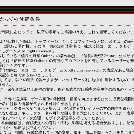
び転載にあたっては、以下の事項をご承諾のうえ、これを遵守してください
掲載および転載した際は、トップページ、もしくはフッターなどに、必ず以下の表
ine』に関わる著作権、その他一切の知的財産権は、株式会社コーエーテクモゲ
 All rights reserved.」
している『信長の野望 Online』の著作物は、『信長の野望 Online』公式
くは『信長の野望 Online』の有効なアカウントを所有しているユーザーが
受けたものです。」
物内に「©コーエーテクモゲームス All rights reserved.」の表記があ
表記を省略できるものとします。
工に関しては、以下の範囲で認めますが、ネットワーク利用規約に違反するもの、
ません。
ミング、保存形式及び圧縮率の変更、保存形式及び圧縮率の変更等の画像のアッ
追加、演出の追加等、ゲーム画像の利便性・価値を向上させるために必要な範囲
ー名には個人情報が含まれる可能性があります。
ーキャラクター名が含まれる場合は、登場するプレイヤーの方の同意を得た
れない際は、キャラクター名を可能な限り非表示にしてください。また非表
ー名についてマスク処理・モザイク処理等を行ってください。
ム動画配信は、合戦状況への有利・不利に影響を与える場合があります。配
行うか、配信はお控えください。
については、掲載、転載に際して一切の変更、修正、加工を加えることを禁じま