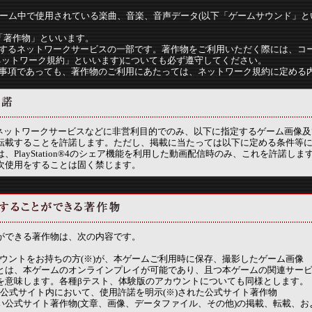
e』ゲーム中で使用されている楽曲、音楽、音声データ(以下「ゲームサウンド」と
「著作物」といいます。
するネットワークサービスの一部です。著作物をご利用いただく際には、コ
ネットワーク規約」といいます)についても必ず遵守してください。
事項であっても、著作物のご利用にあたっては、ネットワーク規約に定める
ルネットワークサービスなどに非営利目的でのみ、以下に指定するゲーム画像
転載することを許諾します。ただし、掲載に当たっては以下に定める条件等
、PlayStation®4のシェア機能を利用した動画配信時のみ、これを許諾し
次使用をすることは固く禁じます。
ができる著作物は、次の内容です。
アカウントをお持ちの方(※)が、本ゲームご利用時に保存、撮影したゲーム画像
とは、本ゲームのオンラインプレイが可能であり、且つ本ゲームの関連サー
を意味します。各種βテスト、体験版のアカウントについても同様とします。
line』公式サイト内において、使用許諾を明示(※)された公式サイト著作物
い公式サイト著作物(文章、画像、データファイル、その他)の掲載、転載、お