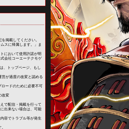
。
記を掲載してください。
ームスに帰属します。」ま
サイトにおいて使用許諾が明
株式会社コーエーテクモゲ
る場合は、トップページ、もし
運営が過度の改変と認める
プロードのために必要不可
の改変
うえで配信・掲載を行って
示に出来ない場合は、可能
信内容でトラブル等が発生
す。