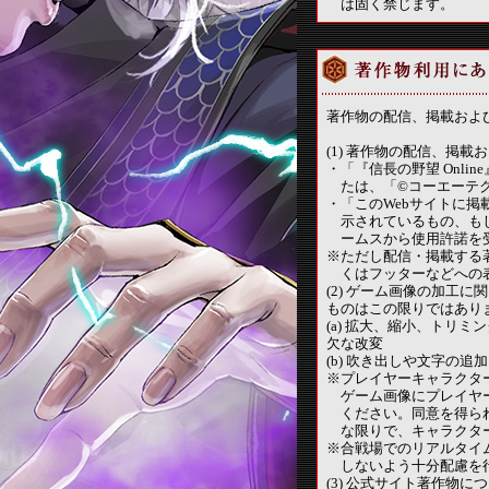
は固く禁じます。
著作物の配信、掲載およ
(1) 著作物の配信、
・
「『信長の野望 Onl
たは、「©コーエーテクモゲームス
・
「このWebサイトに掲載
示されているもの、もし
ームスから使用許諾を
※
ただし配信・掲載する著作
くはフッターなどへの
(2) ゲーム画像の加
ものはこの限りではあり
(a) 拡大、縮小、トリ
欠な改変
(b) 吹き出しや文字の
※
プレイヤーキャラクタ
ゲーム画像にプレイヤ
ください。同意を得ら
な限りで、キャラクタ
※
合戦場でのリアルタイ
しないよう十分配慮を
(3) 公式サイト著作物