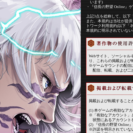
います)
・
『信長の野望 Onlin
上記3点を総称して、以下
また、本規約は当社が提供
トワーク利用規約(以下「
本規約に明示されていない
Webサイト、ソーシャ
り、これらの掲載および
※
ゲームサウンドの配信は
配信、転載、および二
掲載および転載すること
(1) 本ゲームの有効な
※
「有効なアカウント」
状態にあるアカウント
(2) 『信長の野望 On
※
許諾を明示されていな