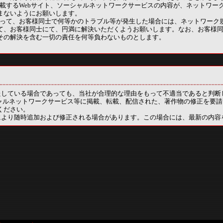
び転載するWebサイト、ソーシャルネットワークサービスの内容が、ネットワー
まないようにお願いします。
あたって、お客様同士で何等かのトラブル等が発生した場合には、ネットワーク
て、お客様同士にて、円満に解決いただくようお願いします。なお、お客様
その解決を含む一切の責任を何等負わないものとします。
たしている場合であっても、当社が合理的な理由をもって不適当であると判断
シャルネットワークサービス等に掲載、転載、配信された、著作物の修正を要
ください。
により随時追加および修正される場合があります。この場合には、最新の内容