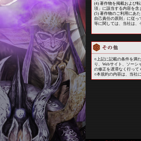
(4) 著作物を掲載およ
項」に該当する内容を含
(5) 著作物のご利用に
自己責任の原則」に従っ
等に関しては、当社は、
○上記に記載の条件を満
り、Webサイト、ソー
の修正を遅滞なく行って
○本規約の内容は、当社