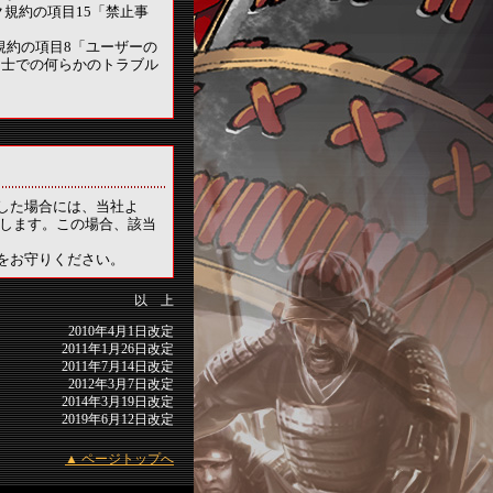
ク規約の項目15「禁止事
規約の項目8「ユーザーの
同士での何らかのトラブル
した場合には、当社よ
請します。この場合、該当
をお守りください。
以 上
2010年4月1日改定
2011年1月26日改定
2011年7月14日改定
2012年3月7日改定
2014年3月19日改定
2019年6月12日改定
▲ ページトップへ