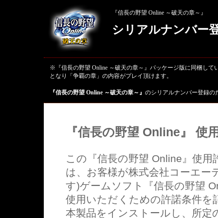
『信長の野望 Online ～破天の章～』
シリアルナンバー
※『信長の野望 Online ～破天の章～』パッケージ版に同梱して
となり「争覇の章」の内容がプレイ頂けます。
『信長の野望 Online ～破天の章～』
のシリアルナンバー登録の