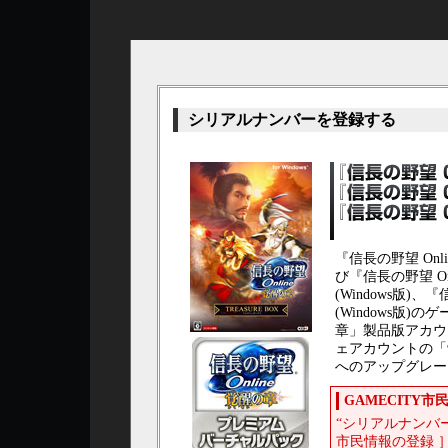
シリアルナンバーを登録する
『信長の野望 Onli
び『信長の野望 O
(Windows版)
(Windows版
章」製品版アカウ
ェアカウントの「
へのアップグレー
GAMECITY
“シリアルナンバ
市民情報の登録 ］