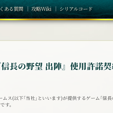
くある質問
攻略Wiki
シリアルコード
『信長の野望 出陣』
使用許諾契
ムス(以下｢当社｣といいます)が提供するゲーム｢信長の
のです。