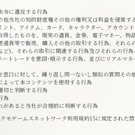
法令に違反する行為
の他当社の知的財産権その他の権利又は利益を侵害す
ント、アイテム、カード、キャラクター、アカウント等
取得したものを、現実の通貨、金券、電子マネー、物
想通貨等で販売、購入その他の取引する行為、それらの
など)、それらの取引に関連する行為及びそれらの行為
マネートレードを意図･暗示する行為、並びにリアルマネ
せ窓口に対して、繰り返し同一ないし類似の質問その
イによって本コンテンツを使用する行為
適切と判断する行為
行為
れがあると当社が合理的に判断する行為
クモゲームスネットワーク利用規約15に規定された