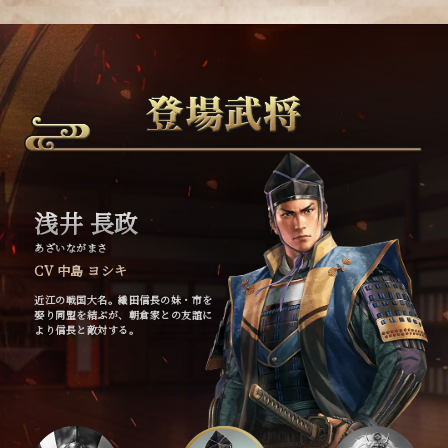
1
2
浅井 長政
あざいながまさ
武将たちは「四天王」「赤備え」など、史実や逸話を基
CV 中島 ヨシキ
にした「縁（えにし）」を複数持ちます。同一の縁をも
近江の戦国大名。織田信長の妹・市を
った武将で部隊を編制すると、戦闘スキル「戦法」が連
娶り同盟を結ぶが、朝倉家との友誼に
より信長と敵対する。
鎖しやすくなります。縁を活用したオリジナル部隊で、
戦国を駆け抜けましょう。