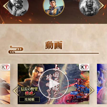
s
1
2
3
4
evious
Next
NHK大河ドラマで使用された「信長の野望」シリーズ
の３Ｄマップを本作用にアレンジ。日本ならではの四季