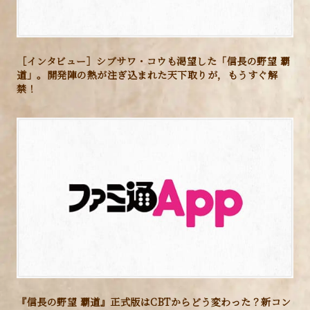
一門の仲間たちと挑む「攻城戦」は、全国マップとは異
［インタビュー］シブサワ・コウも渇望した「信長の野望 覇
道」。開発陣の熱が注ぎ込まれた天下取りが，もうすぐ解
なる専用のマップでリアルタイムに行われます。櫓や
禁！
堀、曲輪から本丸……といった、日本の城郭を再現し
たマップで、ダイナミックで精緻な合戦を繰り広げま
す。
『信長の野望 覇道』正式版はCBTからどう変わった？新コン