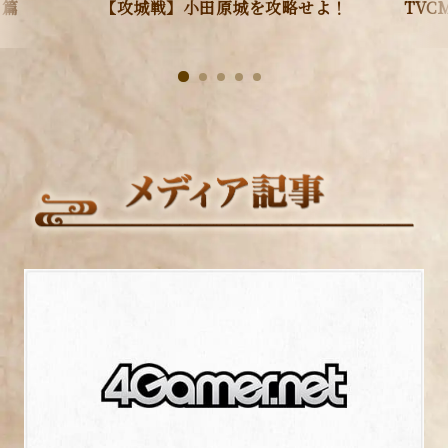
を取り入れ、刻一刻と変化する天下の情勢を表現しま
」篇
【攻城戦】小田原城を攻略せよ！
TVC
す。清洲城や小田原城などの名城、諏訪大社や天橋立と
いった各地の名所を奪い合い、天下に覇を唱えます。
1
2
3
4
5
1
2
3