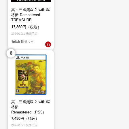
真・三國無双２ with 猛
将伝 Remastered
TREASURE
BOX（Switch2）
13,860
円（税込）
2026/10/1 発売予定
Switch 2
特典つき
真・三國無双２ with 猛
将伝
Remastered（PS5）
7,480
円（税込）
2026/10/1 発売予定