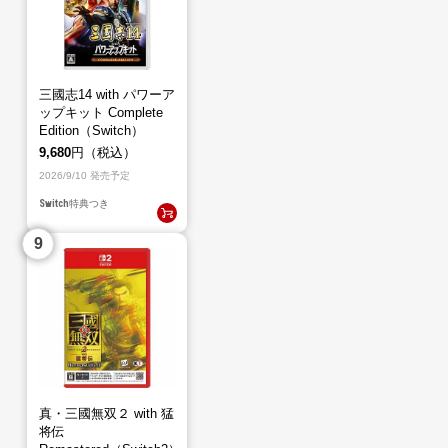
三國志14 with パワーア
ップキット Complete
Edition（Switch）
9,680
円（税込）
2026/9/10 発売予定
Switch
特典つき
真・三國無双２ with 猛
将伝