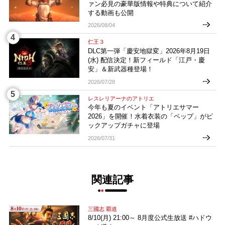
ァン必見の豪華版情報や特典について紹介
する動画も公開
2026/08/04
仁王３
DLC第一弾「慶安地獄変」2026年8月19日
(水) 配信決定！新フィールド「江戸・慶
安」＆新武器種登場！
2026/07/28
レスレリアーナのアトリエ
今年も夏のイベント「アトリエサマー
2026」を開催！水着衣装の「ベップ」がピ
ックアップガチャに登場
2026/07/31
関連記事
三國志 覇道
8/10(月) 21:00～ 8月度公式生放送 #ハドウ