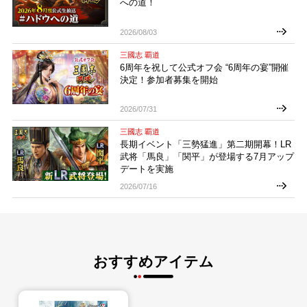
への道！
2026/08/03
三國志 覇道
6周年を祝して公式オフ会 “6周年の宴”開催
決定！参加者募集を開始
2026/07/31
三國志 覇道
長期イベント「三勢猛進」第二期開幕！LR
武将「馬良」「関平」が登場する7月アップ
デートを実施
2026/07/16
おすすめアイテム