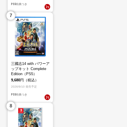
PS5
特典つき
三國志14 with パワーア
ップキット Complete
Edition（PS5）
9,680
円（税込）
2026/9/10 発売予定
PS5
特典つき