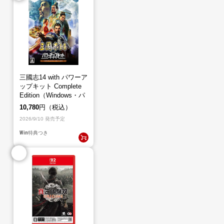
三國志14 with パワーア
ップキット Complete
Edition（Windows・パ
ッケージ版）
10,780
円（税込）
2026/9/10 発売予定
Win
特典つき