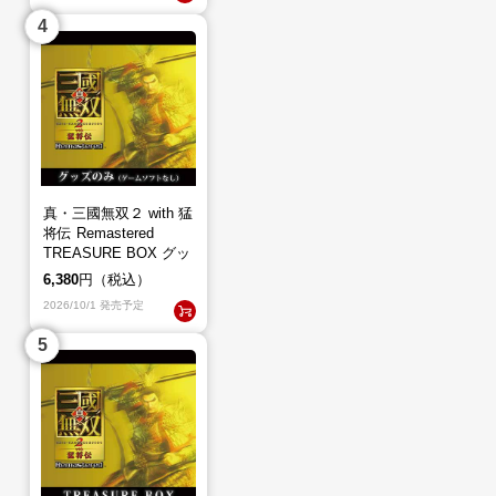
真・三國無双２ with 猛
将伝 Remastered
TREASURE BOX グッ
ズのみ（ゲームソフト
6,380
円（税込）
なし）
2026/10/1 発売予定