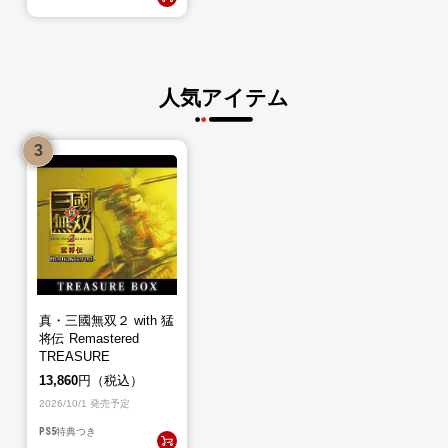
人気アイテム
真・三國無双２ with 猛
将伝 Remastered
TREASURE
BOX（PS5）
13,860
円（税込）
2026/10/1 発売予定
PS5
特典つき