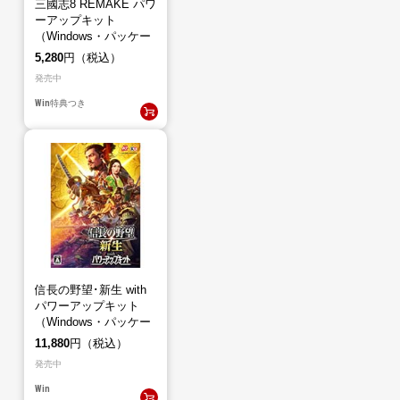
三國志8 REMAKE パワ
ーアップキット
（Windows・パッケー
ジ版）
5,280
円（税込）
発売中
Win
特典つき
信長の野望･新生 with
パワーアップキット
（Windows・パッケー
ジ版）
11,880
円（税込）
発売中
Win