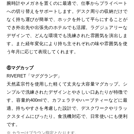
腕時計やメガネを置くのに最適で、仕事からプライベート
への切り替えをサポートします。デスク周りの収納だけで
なく持ち運びが簡単で、ホックを外して平らにすることが
でき外出先や出張先のホテルでも活躍。ラグジュアリーな
デザインで、どんな環境でも洗練された雰囲気を演出しま
す。また経年変化により持ち主それぞれの味や雰囲気を使
う年月に応じて表現してくれます。
⑥マグカップ
RIVERET「マググランデ」
天然孟宗竹を使用した軽くて丈夫な大容量マグカップ。シ
ンプルで洗練されたデザインとやさしい口あたりが特徴で
す。容量約400mlで、カフェラテやハーブティーなどに最
適。持ちやすさを考慮した設計で、デスクワークやリラッ
クスタイムにぴったり。食洗機対応で、日常使いにも便利
です。
カラーはブラウン指定となります。