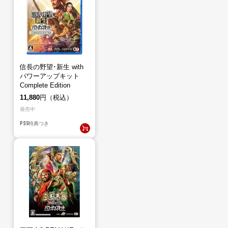
信長の野望･新生 with
パワーアップキット
Complete Edition
（PS5）
11,880
円（税込）
発売中
PS5
特典つき