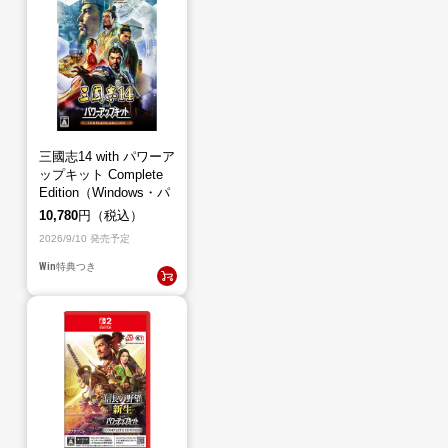
三國志14 with パワーア
ップキット Complete
Edition（Windows・パ
ッケージ版）
10,780
円（税込）
2026/9/10 発売予定
Win
特典つき