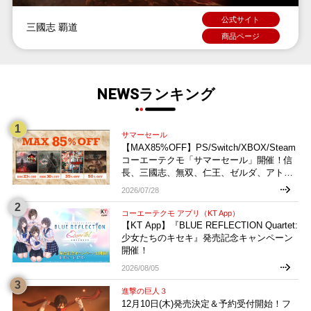
公式サイト
三國志 覇道
商品ページ
NEWSランキング
サマーセール
【MAX85%OFF】PS/Switch/XBOX/Steam
コーエーテクモ「サマーセール」開催！信
長、三國志、無双、仁王、ゼルダ、アトリ
エなどお買い得多数！
2026/07/28
コーエーテクモ アプリ（KT App）
【KT App】『BLUE REFLECTION Quartet:
少女たちのキセキ』発売記念キャンペーン
開催！
2026/08/05
進撃の巨人３
12月10日(木)発売決定＆予約受付開始！フ