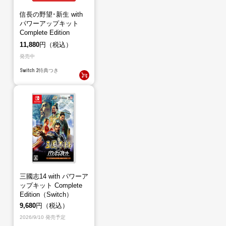
信長の野望･新生 with
パワーアップキット
Complete Edition
（Switch2）
11,880
円（税込）
発売中
Switch 2
特典つき
三國志14 with パワーア
ップキット Complete
Edition（Switch）
9,680
円（税込）
2026/9/10 発売予定