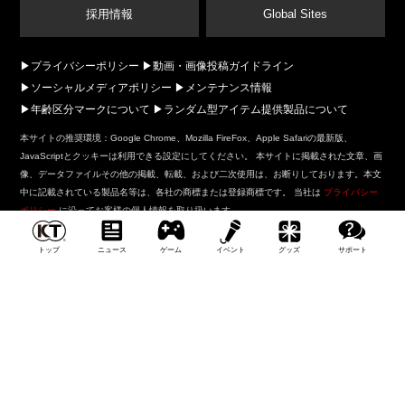
採用情報
Global Sites
プライバシーポリシー
動画・画像投稿ガイドライン
ソーシャルメディアポリシー
メンテナンス情報
年齢区分マークについて
ランダム型アイテム提供製品について
本サイトの推奨環境：Google Chrome、Mozilla FireFox、Apple Safariの最新版、
JavaScriptとクッキーは利用できる設定にしてください。 本サイトに掲載された文章、画
像、データファイルその他の掲載、転載、および二次使用は、お断りしております。本文
中に記載されている製品名等は、各社の商標または登録商標です。 当社は
プライバシー
ポリシー
に沿ってお客様の個人情報を取り扱います。
このサイトは全年齢にふさわし
トップ
ニュース
ゲーム
イベント
グッズ
サポート
い表現内容です
©コーエーテクモゲームス All rights reserved.