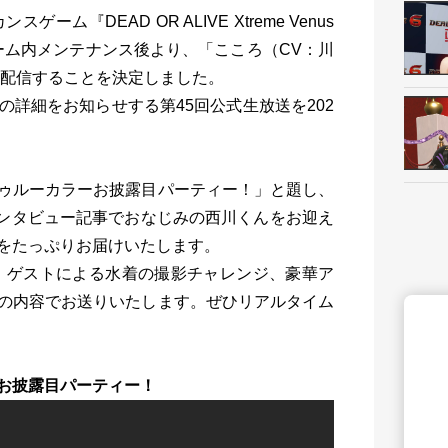
ーム『DEAD OR ALIVE Xtreme Venus
(火)ゲーム内メンテナンス後より、「こころ（CV：川
を配信することを決定しました。
詳細をお知らせする第45回公式生放送を202
新卒採用
ゥルーカラーお披露目パーティー！」と題し、
インタビュー記事でおなじみの西川くんをお迎え
をたっぷりお届けいたします。
民
コーエーテクモ ID
コ
や、ゲストによる水着の撮影チャレンジ、豪華ア
の内容でお送りいたします。ぜひリアルタイム
お披露目パーティー！
KT SPOT Online Shop
ガストショップ