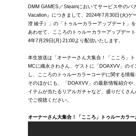
DMM GAMES／Steamにおいてサービス中のバカンスゲ
Vacation』につきまして、2024年7月30日
澄 綾子）」の「トゥルーカラーアップデート」
あわせて、こころのトゥルーカラーアップデートの
採用トップ
4年7月29日(月) 21:00より配信いたします。
本生放送は「オーナーさん大集合！「こころ」ト
MCに織永さわさん、ゲストに「DOAXVV」の
し、こころのトゥルーカラーコーデに関する情報
GAMECITY市
そのほかにも、「DOAXVV」の最新情報紹介
イテムが当たるリアルガチャなど、盛りだくさん
でご視聴ください。
オーナーさん大集合！「こころ」トゥルーカラー
GAMECITY Online Shop