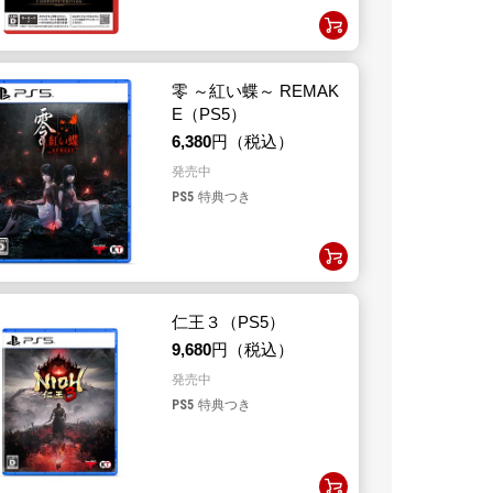
零 ～紅い蝶～ REMAK
E（PS5）
6,380
円（税込）
発売中
PS5
特典つき
仁王３（PS5）
9,680
円（税込）
発売中
PS5
特典つき