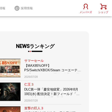
情報
採用情報
メンバーズ
ショップ
NEWSランキング
サマーセール
【MAX85%OFF】
PS/Switch/XBOX/Steam コーエーテク
モ「サマーセール」開催！信長、三國
2026/07/28
志、無双、仁王、ゼルダ、アトリエな
どお買い得多数！
仁王３
iOS / Android
その他
DLC第一弾「慶安地獄変」2026年8月
19日(水) 配信決定！新フィールド「江
戸・慶安」＆新武器種登場！
2026/07/28
進撃の巨人３