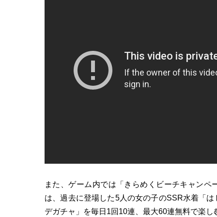
また、ゲーム内では「きらめくビーチキャンペ
は、過去に登場した5人の女の子のSSR水着「
デガチャ」を毎日1回10連、最大60連無料で楽