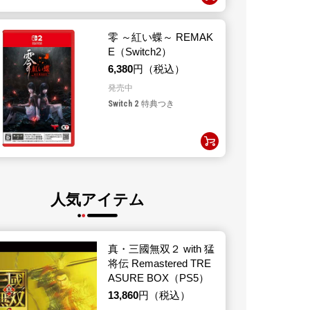
零 ～紅い蝶～ REMAK
E（Switch2）
6,380
円（税込）
発売中
Switch 2
特典つき
人気アイテム
真・三國無双２ with 猛
将伝 Remastered TRE
ASURE BOX（PS5）
13,860
円（税込）