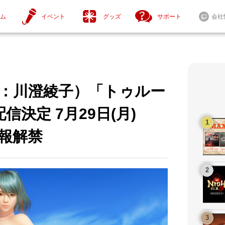
ム
イベント
グッズ
サポート
会社
CV：川澄綾子）「トゥルー
ニュース一覧
セール情報
決定 7月29日(月)
情報解禁
tendo Switch™ 2
Steam® / Windows®
ntendo Switch™
セール情報