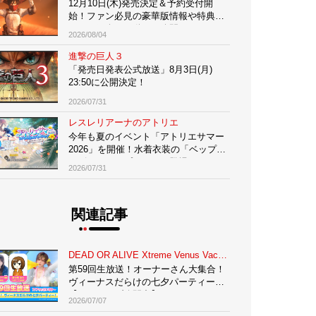
12月10日(木)発売決定＆予約受付開
始！ファン必見の豪華版情報や特典に
ついて紹介する動画も公開
2026/08/04
進撃の巨人３
「発売日発表公式放送」8月3日(月)
23:50に公開決定！
体験会
2026/07/31
レスレリアーナのアトリエ
今年も夏のイベント「アトリエサマー
2026」を開催！水着衣装の「ベップ」
がピックアップガチャに登場
2026/07/31
DVD
関連記事
DEAD OR ALIVE Xtreme Venus Vacation
第59回生放送！オーナーさん大集合！
ヴィーナスだらけの七夕パーティー！
【アーカイブ公開中】
2026/07/07