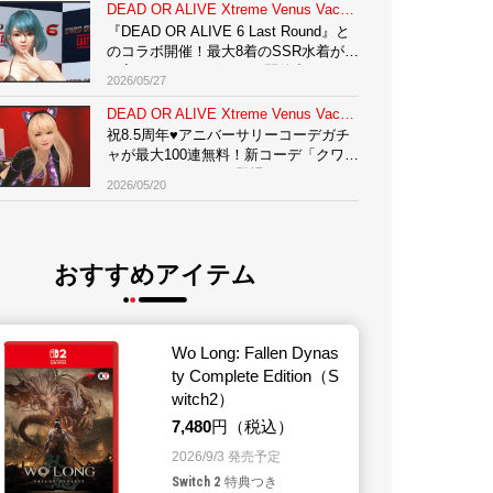
DEAD OR ALIVE Xtreme Venus Vacation
『DEAD OR ALIVE 6 Last Round』と
のコラボ開催！最大8着のSSR水着が手
に入るログインボーナス開催中♪
2026/05/27
DEAD OR ALIVE Xtreme Venus Vacation
経験者採用
祝8.5周年♥アニバーサリーコーデガチ
ャが最大100連無料！新コーデ「クワイ
エット・ノワール」登場
2026/05/20
おすすめアイテム
ーエーテクモ
アプリ
Wo Long: Fallen Dynas
ty Complete Edition（S
witch2）
7,480
円（税込）
ルビーパーティー
ショップ
2026/9/3 発売予定
Switch 2
特典つき