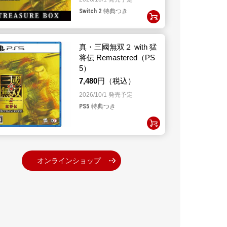
Switch 2
特典つき
真・三國無双２ with 猛
将伝 Remastered（PS
5）
7,480
円（税込）
2026/10/1 発売予定
PS5
特典つき
オンラインショップ