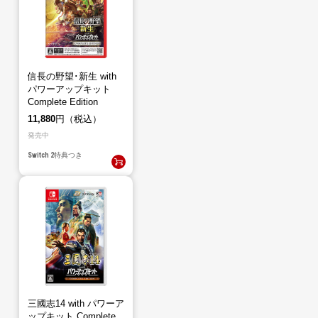
信長の野望･新生 with
パワーアップキット
Complete Edition
（Switch2）
11,880
円（税込）
発売中
Switch 2
特典つき
三國志14 with パワーア
ップキット Complete