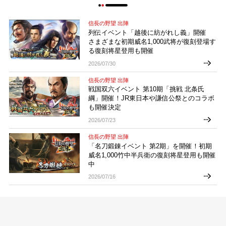
信長の野望 出陣
列伝イベント「越後に紡がれし義」開催
さまざまな初期威名1,000武将が復刻登場す
る復刻将星登用も開催
2026/07/30
信長の野望 出陣
戦国双六イベント 第10期「挑戦 北条氏
綱」開催！JR東日本や謙信公祭とのコラボ
も開催決定
2026/07/23
信長の野望 出陣
「名刀鍛錬イベント 第2期」を開催！初期
威名1,000竹中半兵衛の復刻将星登用も開催
中
2026/07/16