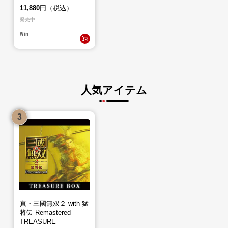
ジ版）
11,880
円（税込）
発売中
Win
人気アイテム
真・三國無双２ with 猛
将伝 Remastered
TREASURE