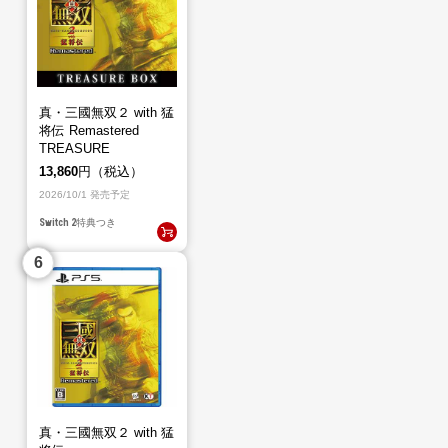
真・三國無双２ with 猛
将伝 Remastered
TREASURE
BOX（Switch2）
13,860
円（税込）
2026/10/1 発売予定
Switch 2
特典つき
真・三國無双２ with 猛