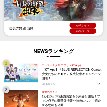
公式サイト
信長の野望 出陣
商品ページ
NEWSランキング
コーエーテクモ アプリ（KT App）
【KT App】『BLUE REFLECTION Quartet:
少女たちのキセキ』発売記念キャンペーン
開催！
2026/08/05
進撃の巨人３
12月10日(木)発売決定＆予約受付開始！フ
ァン必見の豪華版情報や特典について紹介
する動画も公開