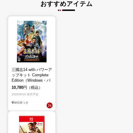
おすすめアイテム
三國志14 with パワーア
ップキット Complete
Edition（Windows・パ
ッケージ版）
10,780
円（税込）
2026/9/10 発売予定
Win
特典つき