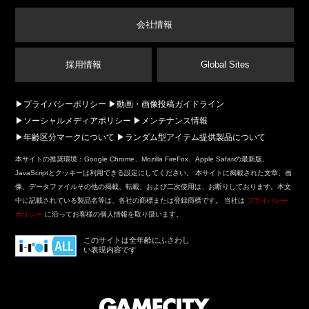
会社情報
採用情報
Global Sites
プライバシーポリシー
動画・画像投稿ガイドライン
ソーシャルメディアポリシー
メンテナンス情報
年齢区分マークについて
ランダム型アイテム提供製品について
本サイトの推奨環境：Google Chrome、Mozilla FireFox、Apple Safariの最新版、
JavaScriptとクッキーは利用できる設定にしてください。 本サイトに掲載された文章、画
像、データファイルその他の掲載、転載、および二次使用は、お断りしております。本文
中に記載されている製品名等は、各社の商標または登録商標です。 当社は
プライバシー
ポリシー
に沿ってお客様の個人情報を取り扱います。
このサイトは全年齢にふさわし
い表現内容です