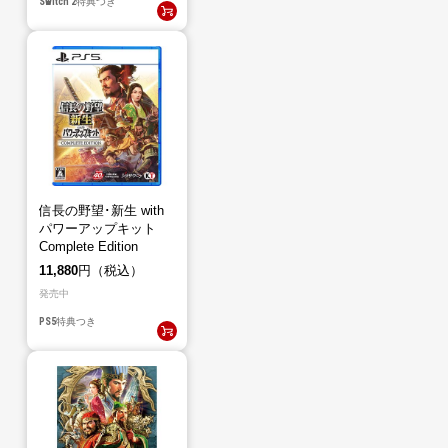
Switch 2
特典つき
信長の野望･新生 with
パワーアップキット
Complete Edition
（PS5）
11,880
円（税込）
発売中
PS5
特典つき