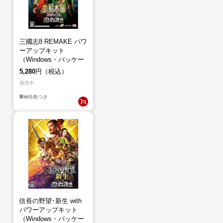
三國志8 REMAKE パワ
ーアップキット
（Windows・パッケー
ジ版）
5,280
円（税込）
発売中
Win
特典つき
信長の野望･新生 with
パワーアップキット
（Windows・パッケー