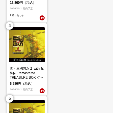
BOX（PS5）
13,860
円（税込）
2026/10/1 発売予定
PS5
特典つき
真・三國無双２ with 猛
将伝 Remastered
TREASURE BOX グッ
ズのみ（ゲームソフト
6,380
円（税込）
なし）
2026/10/1 発売予定