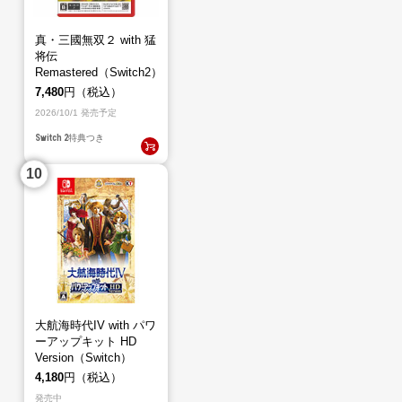
真・三國無双２ with 猛
将伝
Remastered（Switch2）
7,480
円（税込）
2026/10/1 発売予定
Switch 2
特典つき
大航海時代IV with パワ
ーアップキット HD
Version（Switch）
4,180
円（税込）
発売中