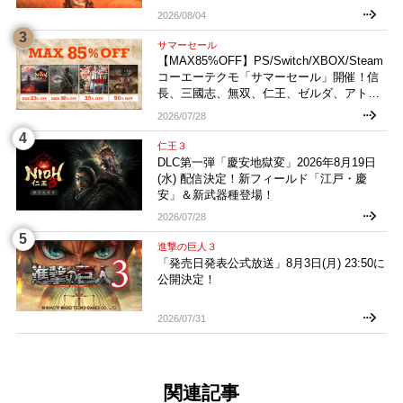
2026/08/04
サマーセール
【MAX85%OFF】PS/Switch/XBOX/Steam
コーエーテクモ「サマーセール」開催！信
長、三國志、無双、仁王、ゼルダ、アトリ
エなどお買い得多数！
2026/07/28
仁王３
DLC第一弾「慶安地獄変」2026年8月19日
(水) 配信決定！新フィールド「江戸・慶
安」＆新武器種登場！
2026/07/28
進撃の巨人３
「発売日発表公式放送」8月3日(月) 23:50に
公開決定！
2026/07/31
関連記事