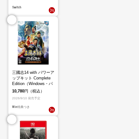
Switch
三國志14 with パワーア
ップキット Complete
Edition（Windows・パ
ッケージ版）
10,780
円（税込）
2026/9/10 発売予定
Win
特典つき