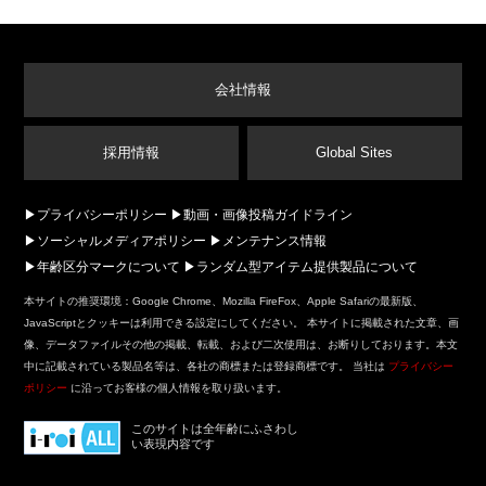
会社情報
採用情報
Global Sites
プライバシーポリシー
動画・画像投稿ガイドライン
ソーシャルメディアポリシー
メンテナンス情報
年齢区分マークについて
ランダム型アイテム提供製品について
本サイトの推奨環境：Google Chrome、Mozilla FireFox、Apple Safariの最新版、
JavaScriptとクッキーは利用できる設定にしてください。 本サイトに掲載された文章、画
像、データファイルその他の掲載、転載、および二次使用は、お断りしております。本文
中に記載されている製品名等は、各社の商標または登録商標です。 当社は
プライバシー
ポリシー
に沿ってお客様の個人情報を取り扱います。
このサイトは全年齢にふさわし
い表現内容です