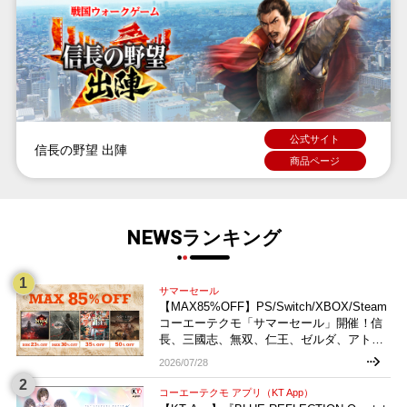
公式サイト
信長の野望 出陣
商品ページ
NEWSランキング
サマーセール
【MAX85%OFF】PS/Switch/XBOX/Steam
コーエーテクモ「サマーセール」開催！信
長、三國志、無双、仁王、ゼルダ、アトリ
エなどお買い得多数！
2026/07/28
コーエーテクモ アプリ（KT App）