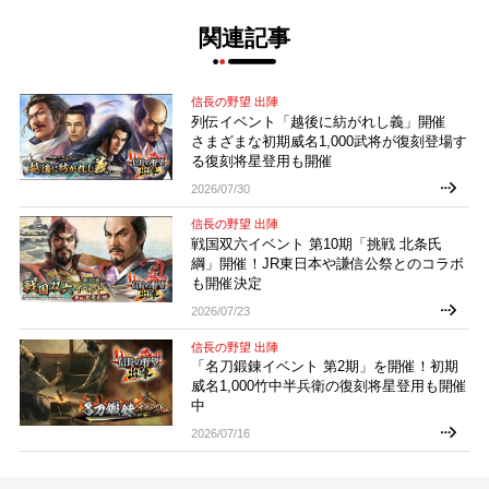
関連記事
信長の野望 出陣
列伝イベント「越後に紡がれし義」開催
さまざまな初期威名1,000武将が復刻登場す
る復刻将星登用も開催
2026/07/30
信長の野望 出陣
戦国双六イベント 第10期「挑戦 北条氏
綱」開催！JR東日本や謙信公祭とのコラボ
も開催決定
2026/07/23
信長の野望 出陣
「名刀鍛錬イベント 第2期」を開催！初期
威名1,000竹中半兵衛の復刻将星登用も開催
中
2026/07/16