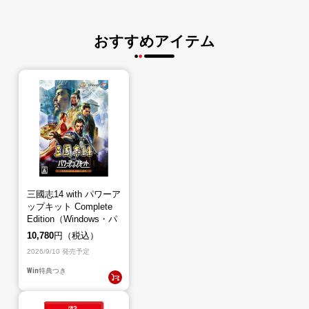
おすすめアイテム
三國志14 with パワーア
ップキット Complete
Edition（Windows・パ
ッケージ版）
10,780
円（税込）
2026/9/10 発売予定
Win
特典つき