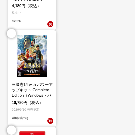
4,180
円（税込）
発売中
Switch
三國志14 with パワーア
ップキット Complete
Edition（Windows・パ
ッケージ版）
10,780
円（税込）
2026/9/10 発売予定
Win
特典つき