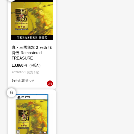
真・三國無双２ with 猛
将伝 Remastered
TREASURE
BOX（Switch2）
13,860
円（税込）
2026/10/1 発売予定
Switch 2
特典つき