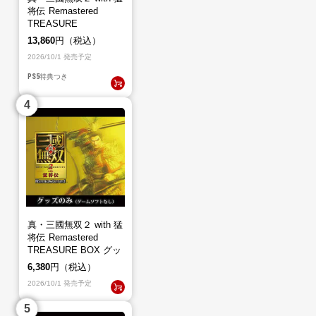
将伝 Remastered
TREASURE
BOX（PS5）
13,860
円（税込）
2026/10/1 発売予定
PS5
特典つき
真・三國無双２ with 猛
将伝 Remastered
TREASURE BOX グッ
ズのみ（ゲームソフト
6,380
円（税込）
なし）
2026/10/1 発売予定