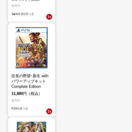
発売中
Switch 2
特典つき
信長の野望･新生 with
パワーアップキット
Complete Edition
（PS5）
11,880
円（税込）
発売中
PS5
特典つき