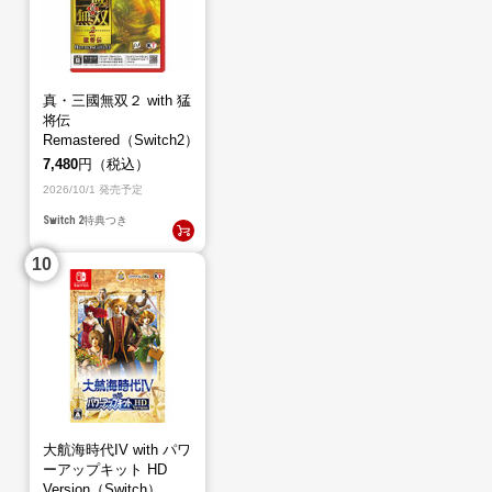
真・三國無双２ with 猛
将伝
Remastered（Switch2）
7,480
円（税込）
2026/10/1 発売予定
Switch 2
特典つき
大航海時代IV with パワ
ーアップキット HD
Version（Switch）