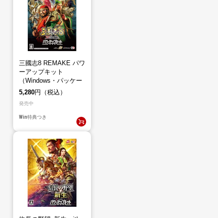
三國志8 REMAKE パワ
ーアップキット
（Windows・パッケー
ジ版）
5,280
円（税込）
発売中
Win
特典つき