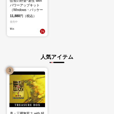
信長の野望･新生 with
パワーアップキット
（Windows・パッケー
ジ版）
11,880
円（税込）
発売中
Win
人気アイテム
真・三國無双２ with 猛