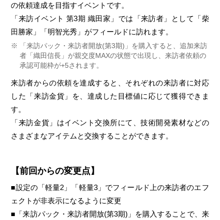
の依頼達成を目指すイベントです。
「来訪イベント 第3期 織田家」では「来訪者」として「柴
田勝家」「明智光秀」がフィールドに訪れます。
「来訪パック・来訪者開放(第3期)」を購入すると、追加来訪
者「織田信長」が親交度MAXの状態で出現し、来訪者依頼の
承認可能枠が+5されます。
来訪者からの依頼を達成すると、それぞれの来訪者に対応
した「来訪金貨」を、達成した目標値に応じて獲得できま
す。
「来訪金貨」はイベント交換所にて、技術開発素材などの
さまざまなアイテムと交換することができます。
【前回からの変更点】
■設定の「軽量2」「軽量3」でフィールド上の来訪者のエフ
ェクトが非表示になるように変更
■「来訪パック・来訪者開放(第3期)」を購入することで、来