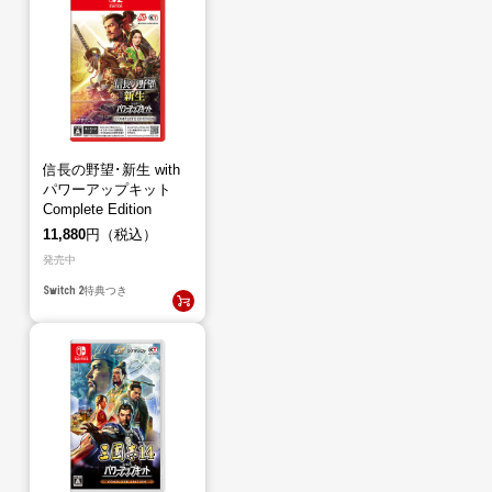
信長の野望･新生 with
パワーアップキット
Complete Edition
（Switch2）
11,880
円（税込）
発売中
Switch 2
特典つき