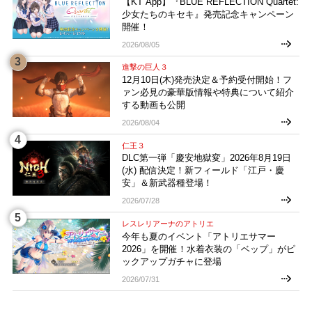
【KT App】『BLUE REFLECTION Quartet:
少女たちのキセキ』発売記念キャンペーン
開催！
2026/08/05
進撃の巨人３
12月10日(木)発売決定＆予約受付開始！フ
ァン必見の豪華版情報や特典について紹介
する動画も公開
2026/08/04
仁王３
DLC第一弾「慶安地獄変」2026年8月19日
(水) 配信決定！新フィールド「江戸・慶
安」＆新武器種登場！
2026/07/28
レスレリアーナのアトリエ
今年も夏のイベント「アトリエサマー
2026」を開催！水着衣装の「ベップ」がピ
ックアップガチャに登場
2026/07/31