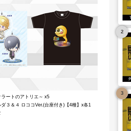
オラートのアトリエ～ x5
＆４ ロココVer.(台座付き)【4種】x各1
2