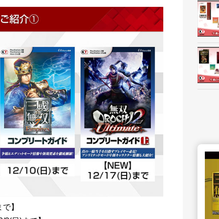
新卒採用
民
コーエーテクモ ID
コ
KT SPOT Online Shop
ガストショップ
まで】