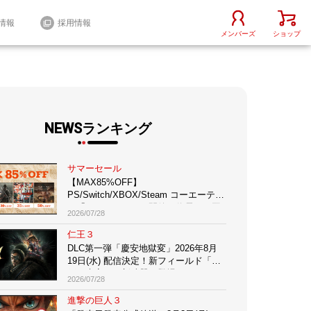
情報
採用情報
メンバーズ
ショップ
NEWSランキング
サマーセール
【MAX85%OFF】
PS/Switch/XBOX/Steam コーエーテク
モ「サマーセール」開催！信長、三國
2026/07/28
志、無双、仁王、ゼルダ、アトリエな
どお買い得多数！
仁王３
iOS / Android
その他
DLC第一弾「慶安地獄変」2026年8月
19日(水) 配信決定！新フィールド「江
戸・慶安」＆新武器種登場！
2026/07/28
進撃の巨人３