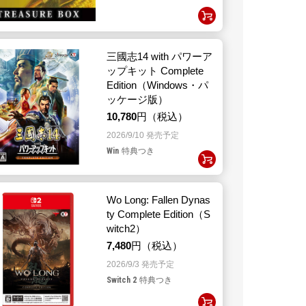
三國志14 with パワーア
ップキット Complete
Edition（Windows・パ
ッケージ版）
10,780
円（税込）
2026/9/10 発売予定
Win
特典つき
Wo Long: Fallen Dynas
ty Complete Edition（S
witch2）
7,480
円（税込）
2026/9/3 発売予定
Switch 2
特典つき