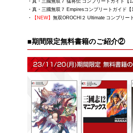
・真・三國無双７ 猛将伝 コンプリートガイド【12/
・真・三國無双７ Empiresコンプリートガイド【12
・
【NEW】
無双OROCHI２ Ultimate コンプリ
■期間限定無料書籍のご紹介②