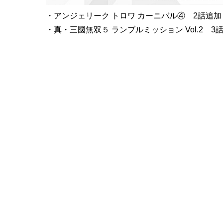
・アンジェリーク トロワ カーニバル④ 2話追加
・真・三國無双５ ランブルミッション Vol.2 3
製品