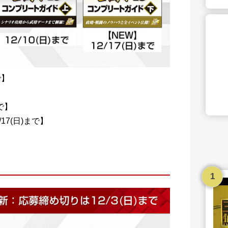
で】
で】
17(日)まで】