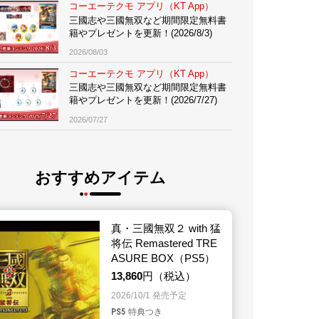
コーエーテクモ アプリ（KT App）
三國志や三國無双など期間限定無料書
籍やプレゼントを更新！(2026/8/3)
2026/08/03
コーエーテクモ アプリ（KT App）
経験者採用
三國志や三國無双など期間限定無料書
籍やプレゼントを更新！(2026/7/27)
2026/07/27
おすすめアイテム
ーエーテクモ
アプリ
真・三國無双２ with 猛
将伝 Remastered TRE
ASURE BOX（PS5）
13,860
円（税込）
ルビーパーティー
ショップ
2026/10/1 発売予定
PS5
特典つき