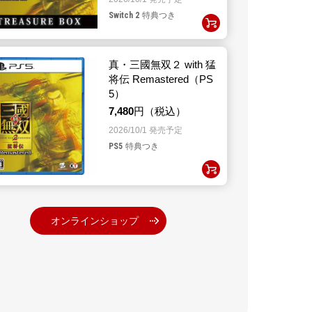
Switch 2
特典つき
真・三國無双２ with 猛
将伝 Remastered（PS
5）
7,480
円（税込）
2026/10/1 発売予定
PS5
特典つき
オンラインショップ