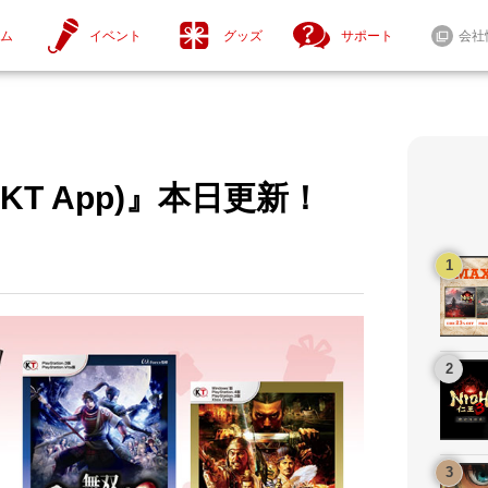
ム
イベント
グッズ
サポート
会社
T App)』本日更新！
ニュース一覧
セール情報
tendo Switch™ 2
Steam® / Windows®
ntendo Switch™
セール情報