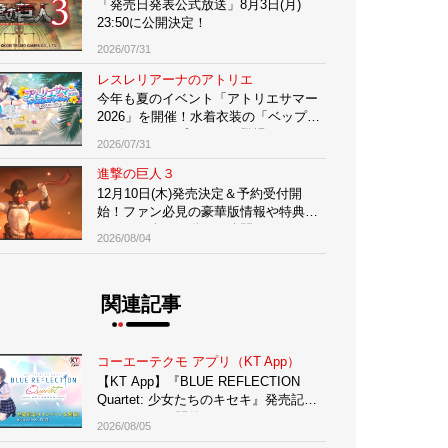
「発売日発表公式放送」8月3日(月)
23:50に公開決定！
2026/07/31
レスレリアーナのアトリエ
今年も夏のイベント「アトリエサマー
2026」を開催！水着衣装の「ベップ」
体験会
がピックアップガチャに登場
2026/07/31
進撃の巨人３
12月10日(木)発売決定＆予約受付開
始！ファン必見の豪華版情報や特典に
ついて紹介する動画も公開
2026/08/04
DVD
関連記事
コーエーテクモ アプリ（KT App）
【KT App】『BLUE REFLECTION
Quartet: 少女たちのキセキ』発売記念
キャンペーン開催！
2026/08/05