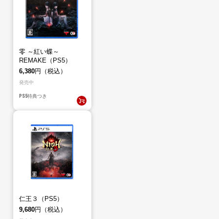
零 ～紅い蝶～
REMAKE（PS5）
6,380
円（税込）
発売中
PS5
特典つき
仁王３（PS5）
9,680
円（税込）