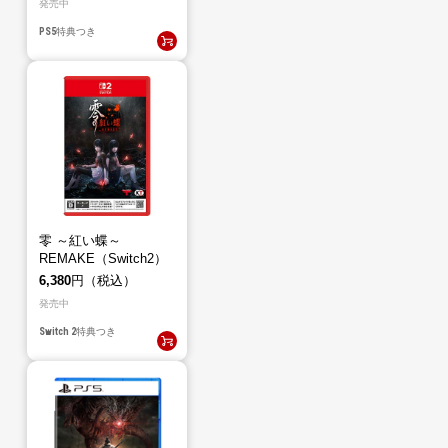
発売中
PS5
特典つき
零 ～紅い蝶～
REMAKE（Switch2）
6,380
円（税込）
発売中
Switch 2
特典つき