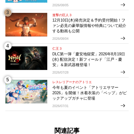
2026/08/05
進撃の巨人３
12月10日(木)発売決定＆予約受付開始！フ
ァン必見の豪華版情報や特典について紹介
する動画も公開
2026/08/04
仁王３
DLC第一弾「慶安地獄変」2026年8月19日
(水) 配信決定！新フィールド「江戸・慶
安」＆新武器種登場！
2026/07/28
レスレリアーナのアトリエ
今年も夏のイベント「アトリエサマー
2026」を開催！水着衣装の「ベップ」がピ
ックアップガチャに登場
2026/07/31
関連記事