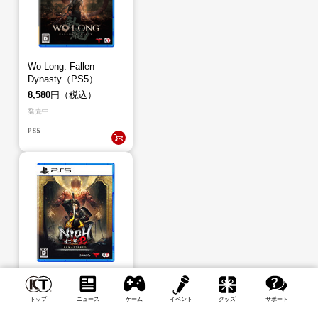
Wo Long: Fallen
Dynasty（PS5）
8,580
円（税込）
発売中
PS5
仁王２ Remastered
Complete
トップ
ニュース
ゲーム
イベント
グッズ
サポート
Edition（PS5）