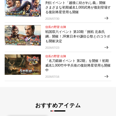
列伝イベント「越後に紡がれし義」開催
さまざまな初期威名1,000武将が復刻登場す
る復刻将星登用も開催
2026/07/30
信長の野望 出陣
戦国双六イベント 第10期「挑戦 北条氏
綱」開催！JR東日本や謙信公祭とのコラボ
も開催決定
2026/07/23
信長の野望 出陣
「名刀鍛錬イベント 第2期」を開催！初期
威名1,000竹中半兵衛の復刻将星登用も開催
中
2026/07/16
おすすめアイテム