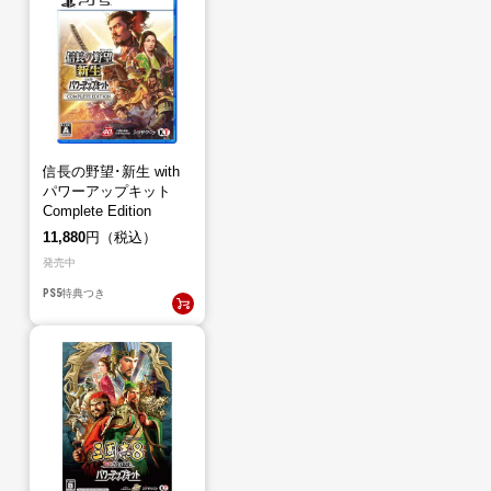
信長の野望･新生 with
パワーアップキット
Complete Edition
（PS5）
11,880
円（税込）
発売中
PS5
特典つき