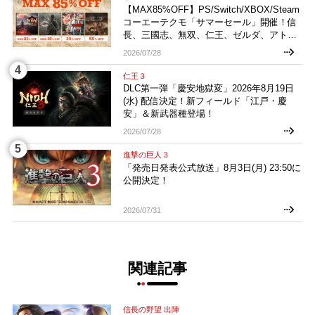
【MAX85%OFF】PS/Switch/XBOX/Steam
コーエーテクモ「サマーセール」開催！信
長、三國志、無双、仁王、ゼルダ、アトリ
エなどお買い得多数！
2026/07/28
仁王３
DLC第一弾「慶安地獄変」2026年8月19日
(水) 配信決定！新フィールド「江戸・慶
安」＆新武器種登場！
2026/07/28
進撃の巨人３
「発売日発表公式放送」8月3日(月) 23:50に
公開決定！
2026/07/31
関連記事
信長の野望 出陣