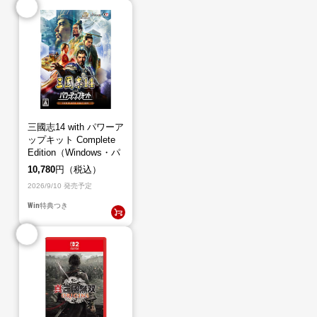
三國志14 with パワーア
ップキット Complete
Edition（Windows・パ
ッケージ版）
10,780
円（税込）
2026/9/10 発売予定
Win
特典つき