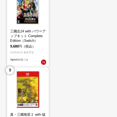
三國志14 with パワーア
ップキット Complete
Edition（Switch）
9,680
円（税込）
2026/9/10 発売予定
Switch
特典つき
真・三國無双２ with 猛