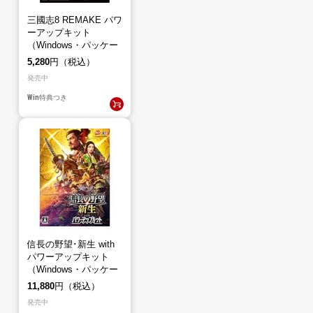
三國志8 REMAKE パワ
ーアップキット
（Windows・パッケー
ジ版）
5,280
円（税込）
発売中
Win
特典つき
信長の野望･新生 with
パワーアップキット
（Windows・パッケー
ジ版）
11,880
円（税込）
発売中