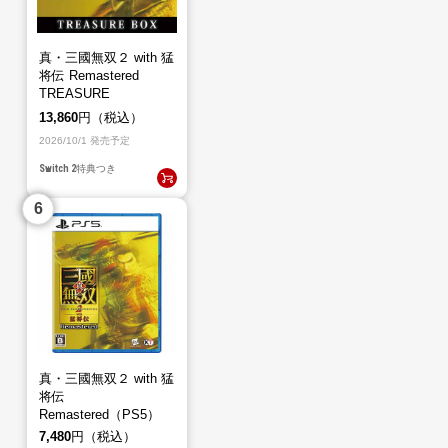
真・三國無双２ with 猛
将伝 Remastered
TREASURE
BOX（Switch2）
13,860
円（税込）
2026/10/1 発売予定
Switch 2
特典つき
真・三國無双２ with 猛
将伝
Remastered（PS5）
7,480
円（税込）