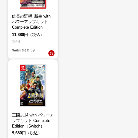
信長の野望･新生 with
パワーアップキット
Complete Edition
（Switch2）
11,880
円（税込）
発売中
Switch 2
特典つき
三國志14 with パワーア
ップキット Complete
Edition（Switch）
9,680
円（税込）