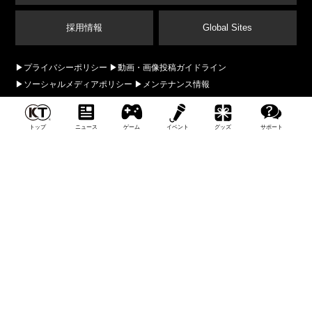
採用情報
Global Sites
プライバシーポリシー
動画・画像投稿ガイドライン
ソーシャルメディアポリシー
メンテナンス情報
年齢区分マークについて
ランダム型アイテム提供製品について
本サイトの推奨環境：Google Chrome、Mozilla FireFox、Apple Safariの最新版、
トップ
ニュース
ゲーム
イベント
グッズ
サポート
JavaScriptとクッキーは利用できる設定にしてください。 本サイトに掲載された文章、画
像、データファイルその他の掲載、転載、および二次使用は、お断りしております。本文
中に記載されている製品名等は、各社の商標または登録商標です。 当社は
プライバシー
ポリシー
に沿ってお客様の個人情報を取り扱います。
このサイトは全年齢にふさわし
い表現内容です
©コーエーテクモゲームス All rights reserved.