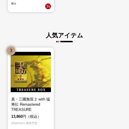
Win
人気アイテム
真・三國無双２ with 猛
将伝 Remastered
TREASURE
BOX（PS5）
13,860
円（税込）
2026/10/1 発売予定