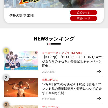
公式サイト
信長の野望 出陣
商品ページ
NEWSランキング
コーエーテクモ アプリ（KT App）
【KT App】『BLUE REFLECTION Quartet:
少女たちのキセキ』発売記念キャンペーン
開催！
2026/08/05
進撃の巨人３
12月10日(木)発売決定＆予約受付開始！フ
ァン必見の豪華版情報や特典について紹介
する動画も公開
2026/08/04
サマーセール