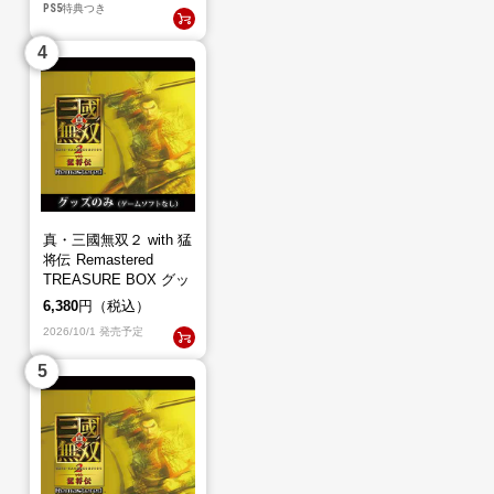
PS5
特典つき
真・三國無双２ with 猛
将伝 Remastered
TREASURE BOX グッ
ズのみ（ゲームソフト
6,380
円（税込）
なし）
2026/10/1 発売予定