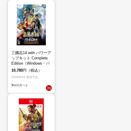
三國志14 with パワーア
ップキット Complete
Edition（Windows・パ
ッケージ版）
10,780
円（税込）
2026/9/10 発売予定
Win
特典つき