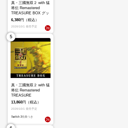
真・三國無双２ with 猛
将伝 Remastered
TREASURE BOX グッ
ズのみ（ゲームソフト
6,380
円（税込）
なし）
2026/10/1 発売予定
真・三國無双２ with 猛
将伝 Remastered
TREASURE
BOX（Switch2）
13,860
円（税込）
2026/10/1 発売予定
Switch 2
特典つき