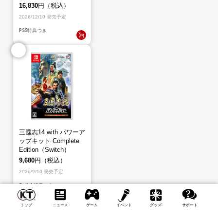
16,830
円（税込）
2026/12/10 発売予定
PS5
特典つき
三國志14 with パワーア
ップキット Complete
Edition（Switch）
9,680
円（税込）
2026/9/10 発売予定
Switch
特典つき
トップ
ニュース
ゲーム
イベント
グッズ
サポート