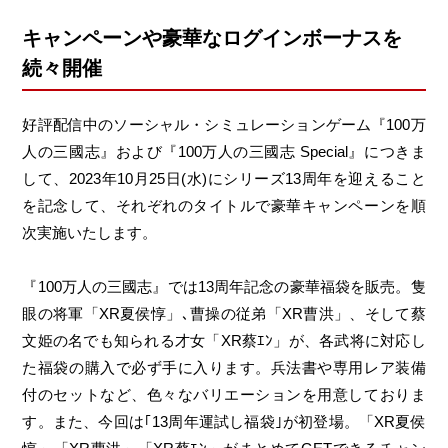
キャンペーンや豪華なログインボーナスを
続々開催
好評配信中のソーシャル・シミュレーションゲーム『100万
人の三國志』および『100万人の三國志 Special』につきま
して、2023年10月25日(水)にシリーズ13周年を迎えること
を記念して、それぞれのタイトルで豪華キャンペーンを順
次実施いたします。
『100万人の三國志』では13周年記念の豪華福袋を販売。隻
眼の将軍「XR夏侯惇」､曹操の従弟「XR曹洪」、そして蔡
文姫の名でも知られる才女「XR蔡ｴﾝ」が、各武将に対応し
た福袋の購入で必ず手に入ります。兵法書や専用レア装備
付のセットなど、色々なバリエーションを用意しておりま
す。また、今回は｢13周年運試し福袋｣が初登場。「XR夏侯