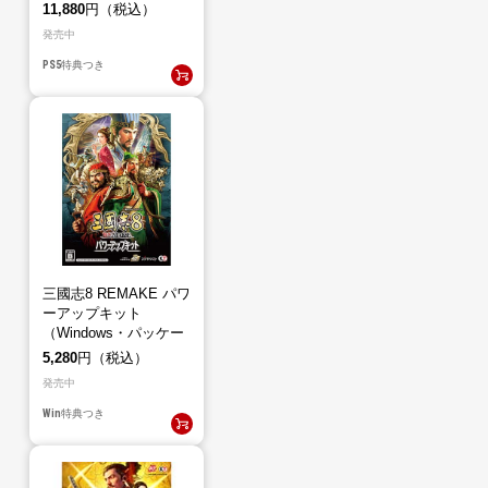
（PS5）
11,880
円（税込）
発売中
PS5
特典つき
三國志8 REMAKE パワ
ーアップキット
（Windows・パッケー
ジ版）
5,280
円（税込）
発売中
Win
特典つき