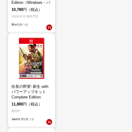
Edition（Windows・パ
ッケージ版）
10,780
円（税込）
2026/9/10 発売予定
Win
特典つき
信長の野望･新生 with
パワーアップキット
Complete Edition
（Switch2）
11,880
円（税込）
発売中
Switch 2
特典つき