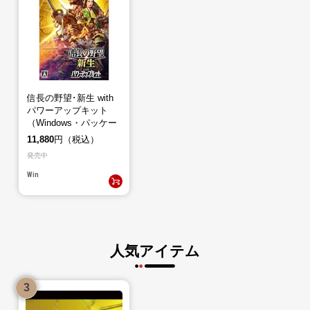
信長の野望･新生 with
パワーアップキット
（Windows・パッケー
ジ版）
11,880
円（税込）
発売中
Win
人気アイテム