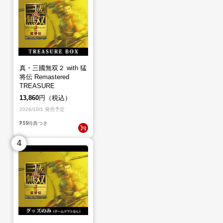
真・三國無双２ with 猛
将伝 Remastered
TREASURE
BOX（PS5）
13,860
円（税込）
2026/10/1 発売予定
PS5
特典つき