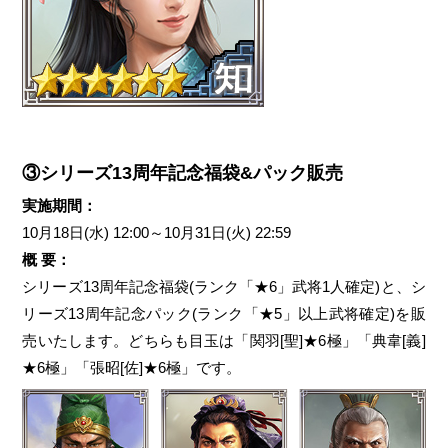
③シリーズ13周年記念福袋&パック販売
実施期間：
10月18日(水) 12:00～10月31日(火) 22:59
概 要：
シリーズ13周年記念福袋(ランク「★6」武将1人確定)と、シ
リーズ13周年記念パック(ランク「★5」以上武将確定)を販
売いたします。どちらも目玉は「関羽[聖]★6極」「典韋[義]
★6極」「張昭[佐]★6極」です。