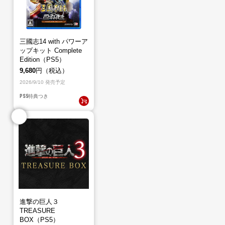
三國志14 with パワーア
ップキット Complete
Edition（PS5）
9,680
円（税込）
2026/9/10 発売予定
PS5
特典つき
進撃の巨人３
TREASURE
BOX（PS5）