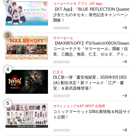
コーエーテクモ アプリ（KT App）
【KT App】『BLUE REFLECTION Quartet:
少女たちのキセキ』発売記念キャンペーン
開催！
2026/08/05
サマーセール
【MAX85%OFF】PS/Switch/XBOX/Steam
コーエーテクモ「サマーセール」開催！信
長、三國志、無双、仁王、ゼルダ、アトリ
エなどお買い得多数！
2026/07/28
仁王３
DLC第一弾「慶安地獄変」2026年8月19日
(水) 配信決定！新フィールド「江戸・慶
安」＆新武器種登場！
2026/07/28
ガストショップ＆KT SPOT 出張所
コミックマーケット108出展情報＆特設サイ
ト公開！
2026/07/24