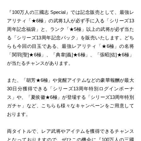
『100万人の三國志 Special』では記念販売として、最強レ
アリティ「★6極」の武将1人が必ず手に入る「シリーズ13
周年記念福袋」と、ランク「★5極」以上の武将が必ず当た
る「シリーズ13周年記念パック」を販売いたします。どち
らも今回の目玉である、最強レアリティ「★6極」の名将
「関羽[聖]★6極」、「典韋[義]★6極」、「張昭[佐]★6極」
が当たるチャンスがあります。
また、「胡芳★6極」や覚醒アイテムなどの豪華報酬が最大
30日分獲得できる「シリーズ13周年特別ログインボーナ
ス」や、「夏侯徽★6極」が登場する「シリーズ13周年特別
ガチャ」など、こちらも様々なキャンペーンをご用意して
おります。
両タイトルで、レア武将やアイテムを獲得できるチャンス
となっておりますので、ぜひこの機会に『100万人の三國