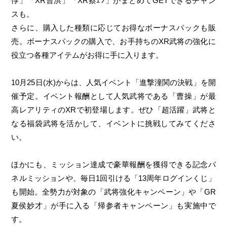
惇」「XR曹洪」「XR蔡ｴﾝ」がまとめてGETできるチャン
スも。
さらに、購入した種類に応じてお得なボーナスパックも販
売。ボーナスパックの購入で、お手持ちのXR武将の強化に
役立つ各種アイテムがお得に手に入ります。
10月25日(水)からは、人気イベント「進撃潼関の決戦」を開
催予定。イベント報酬として人気武将である「曹操」が最
高レアリティのXRで初登場します。ぜひ「超活躍」武将と
なる福袋武将を活かして、イベントに挑戦してみてくださ
い。
ほかにも、ミッション達成で豪華報酬を獲得できる記念パ
ネルミッションや、毎日1回引ける「13周年ログインくじ」
も開始。全勢力が対象の「武将強化キャンペーン」や「GR
夏侯妙才」が手に入る「帰参者キャンペーン」も実施中で
す。