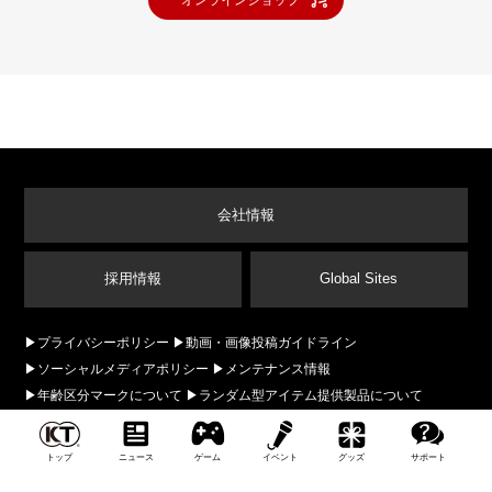
オンラインショップ
会社情報
採用情報
Global Sites
プライバシーポリシー
動画・画像投稿ガイドライン
ソーシャルメディアポリシー
メンテナンス情報
年齢区分マークについて
ランダム型アイテム提供製品について
本サイトの推奨環境：Google Chrome、Mozilla FireFox、Apple Safariの最新版、
JavaScriptとクッキーは利用できる設定にしてください。 本サイトに掲載された文章、画
トップ
ニュース
ゲーム
イベント
グッズ
サポート
像、データファイルその他の掲載、転載、および二次使用は、お断りしております。本文