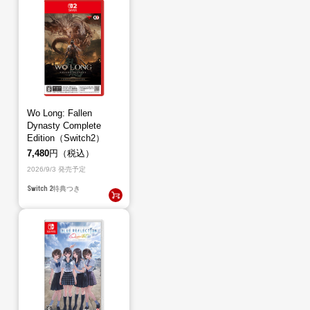
Wo Long: Fallen
Dynasty Complete
Edition（Switch2）
7,480
円（税込）
2026/9/3 発売予定
Switch 2
特典つき