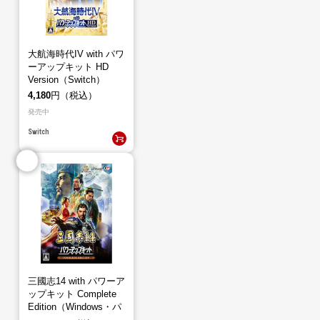
大航海時代IV with パワ
ーアップキット HD
Version（Switch）
4,180
円（税込）
発売中
Switch
三國志14 with パワーア
ップキット Complete
Edition（Windows・パ
ッケージ版）