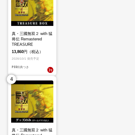
真・三國無双２ with 猛
将伝 Remastered
TREASURE
BOX（PS5）
13,860
円（税込）
2026/10/1 発売予定
PS5
特典つき
真・三國無双２ with 猛