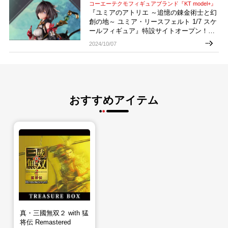
コーエーテクモフィギュアブランド『KT model+』
『ユミアのアトリエ ～追憶の錬金術士と幻
創の地～ ユミア・リースフェルト 1/7 スケ
ールフィギュア』特設サイトオープン！
360゜Viewer公開！
2024/10/07
おすすめアイテム
真・三國無双２ with 猛
将伝 Remastered