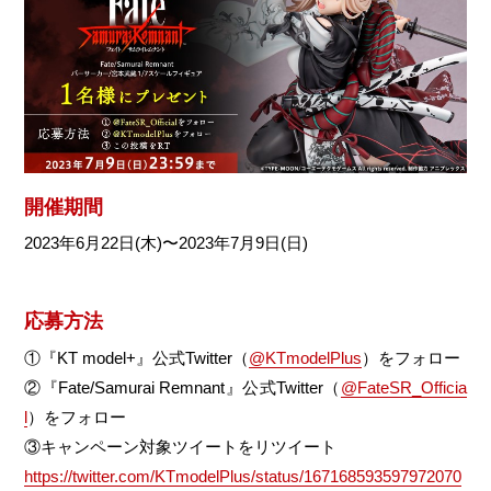
開催期間
2023年6月22日(木)〜2023年7月9日(日)
応募方法
①『KT model+』公式Twitter（
@KTmodelPlus
）をフォロー
②『Fate/Samurai Remnant』公式Twitter（
@FateSR_Officia
l
）をフォロー
③キャンペーン対象ツイートをリツイート
https://twitter.com/KTmodelPlus/status/167168593597972070