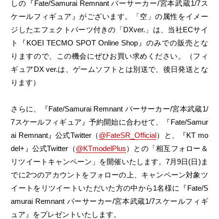
しの『Fate/Samurai Remnant バーサーカー/宮本武蔵1/7ス
ケールフィギュア』がございます。「空」の属性をイメー
ジしたエフェクトパーツ付きの「DXver.」は、当社ECサイ
ト『KOEI TECMO SPOT Online Shop』のみでの販売とな
りますので、この機会にぜひお買い求めください。（フィ
ギュアDX ver.は、ゲームソフトとは別送で、後日発送とな
ります）
さらに、『Fate/Samurai Remnant バーサーカー/宮本武蔵1/
7スケールフィギュア』予約開始に合わせて、『Fate/Samur
ai Remnant』公式Twitter（
@FateSR_Official
）と、『KT mo
del+』公式Twitter（
@KTmodelPlus
）との「相互フォロー＆
リツイートキャンペーン」を開催いたします。7月9日(日)ま
でに2つのアカウントをフォローの上、キャンペーン対象ツ
イートをリツイートいただいた方の中から1名様に『Fate/S
amurai Remnant バーサーカー/宮本武蔵1/7スケールフィギ
ュア』をプレゼントいたします。