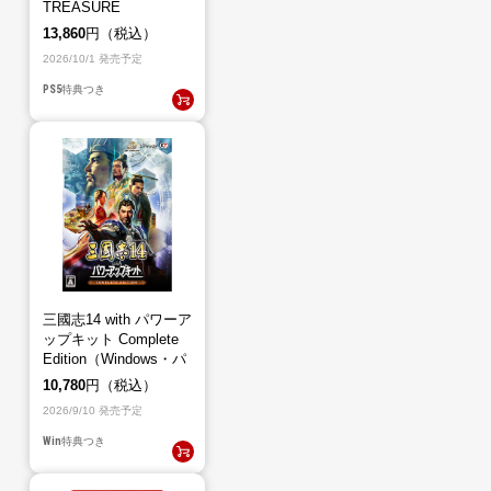
TREASURE
BOX（PS5）
13,860
円（税込）
2026/10/1 発売予定
PS5
特典つき
三國志14 with パワーア
ップキット Complete
Edition（Windows・パ
ッケージ版）
10,780
円（税込）
2026/9/10 発売予定
Win
特典つき