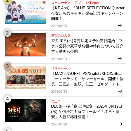
コーエーテクモ アプリ（KT App）
【KT App】『BLUE REFLECTION Quartet:
少女たちのキセキ』発売記念キャンペーン
開催！
2026/08/05
進撃の巨人３
12月10日(木)発売決定＆予約受付開始！フ
ァン必見の豪華版情報や特典について紹介
する動画も公開
2026/08/04
サマーセール
【MAX85%OFF】PS/Switch/XBOX/Steam
コーエーテクモ「サマーセール」開催！信
長、三國志、無双、仁王、ゼルダ、アトリ
エなどお買い得多数！
2026/07/28
仁王３
DLC第一弾「慶安地獄変」2026年8月19日
(水) 配信決定！新フィールド「江戸・慶
安」＆新武器種登場！
2026/07/28