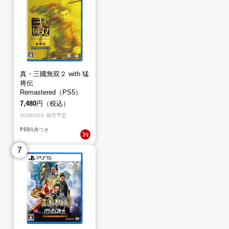
真・三國無双２ with 猛
将伝
Remastered（PS5）
7,480
円（税込）
2026/10/1 発売予定
PS5
特典つき