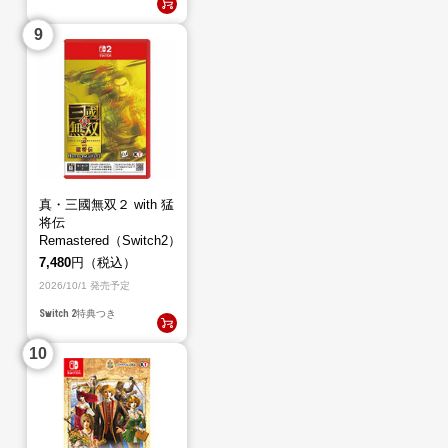
真・三國無双２ with 猛
将伝
Remastered（Switch2）
7,480
円（税込）
2026/10/1 発売予定
Switch 2
特典つき