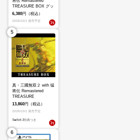
将伝 Remastered
TREASURE BOX グッ
ズのみ（ゲームソフト
6,380
円（税込）
なし）
2026/10/1 発売予定
真・三國無双２ with 猛
将伝 Remastered
TREASURE
BOX（Switch2）
13,860
円（税込）
2026/10/1 発売予定
Switch 2
特典つき