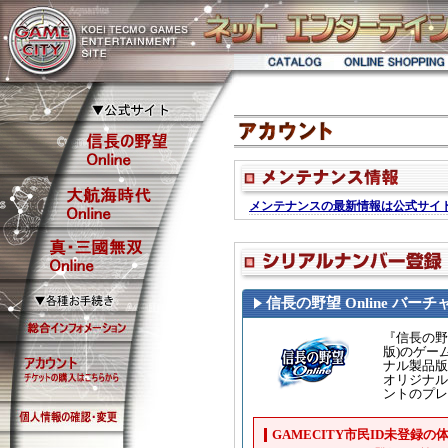
信長の野望 Online バー
『信長の野望
版)のゲー
ナル製品版
オリジナル
ントのプレ
GAMECITY市民ID未登録