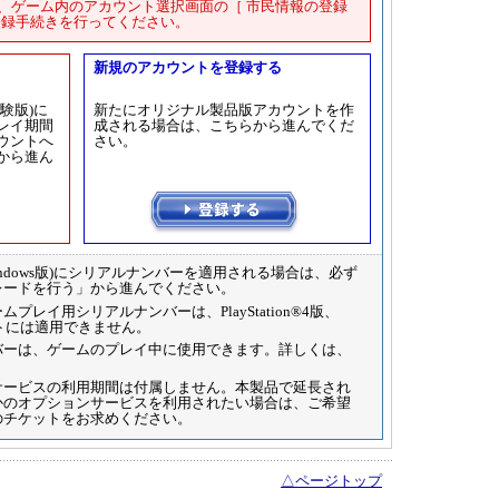
に、ゲーム内のアカウント選択画面の［ 市民情報の登録
の登録手続きを行ってください。
新規のアカウントを登録する
験版)に
新たにオリジナル製品版アカウントを作
レイ期間
成される場合は、こちらから進んでくだ
ウントへ
さい。
から進ん
ndows版)にシリアルナンバーを適用される場合は、必ず
レードを行う」から進んでください。
レイ用シリアルナンバーは、PlayStation®4版、
カウントには適用できません。
バーは、ゲームのプレイ中に使用できます。詳しくは、
サービスの利用期間は付属しません。本製品で延長され
かのオプションサービスを利用されたい場合は、ご希望
のチケットをお求めください。
△ページトップ