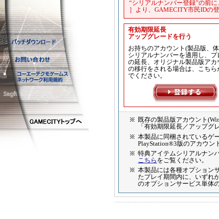
“シリアルナンバー登録”の前
］より、GAMECITY市民ID
有効期限延長
アップグレードを行う
お持ちのアカウント(製品版、体
シリアルナンバーを適用し、プ
の延長、オリジナル製品版アカ
の移行をされる場合は、こちら
でください。
既存の製品版アカウント(Wi
「有効期限延長／アップグ
本製品に同梱されているゲームプ
PlayStation®3版のア
特典アイテムシリアルナン
こちら
をご覧ください。
本製品には各種オプション
たプレイ期間内に、いずれ
のオプションサービス単体